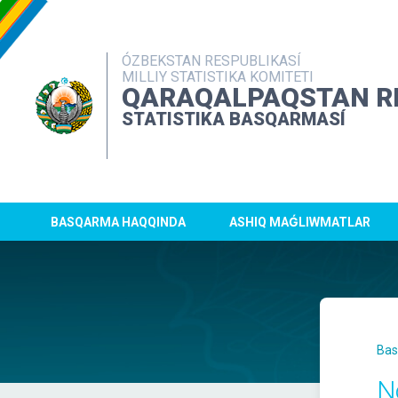
ÓZBEKSTAN RESPUBLIKASÍ
MILLIY STATISTIKA KOMITETI
QARAQALPAQSTAN R
STATISTIKA BASQARMASÍ
BASQARMA HAQQINDA
ASHIQ MAǴLIWMATLAR
Bas
N