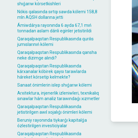
shıǵarıw kórsetkishleri
Nókis qalasında sırtqı sawda kólemi 158,8
mln AQSH dollarına jetti
Ámiwdárya rayonında 6 ayda 67,1 mıń
tonnadan aslam dánli eginler jetistirildi
Qaraqalpaqstan Respublikasında qurılıs
jumıslarınıń kólemi
Qaraqalpaqstan Respublikasında qansha
neke dizimge alındı?
Qaraqalpaqstan Respublikasında
kárxanalar kóbirek qaysı tarawlarda
háreket kórsetip kelmekte?
Sanaat ónimlerin islep shıǵarıw kólemi
Arxitektura, injenerlik izleniwleri, texnikalıq
sınawlar hám analiz tarawındaǵı xızmetler
Qaraqalpaqstan Respublikasında
jetistirilgen awıl xojalıǵı ónimleri kólemi
Beruniy rayonında tiykarǵı kapitalǵa
ózlestirilgen investiciyalar
Qaraqalpaqstan Respublikasında