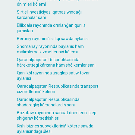
ónimleri kólemi
Sırt el investiciyası qatnasıwındaǵı
kárxanalar sanı
Ellikqala rayonında orınlanǵan qurılıs
jumısları
Beruniy rayonınıń sırtqı sawda aylanısı
Shomanay rayonında baylanıs hám
málimleme xızmetleriniń kólemi
Qaraqalpaqstan Respublikasında
hárekettegi kárxana hám shólkemler sanı
Qanlıkól rayonında usaqlap satıw tovar
aylanısı
Qaraqalpaqstan Respublikasında transport
xızmetleriniń kólemi
Qaraqalpaqstan Respublikasında
shańaraqlıq kárxanalardıń sanı
Bozataw rayonında sanaat ónimlerin islep
shıǵarıw kórsetkishleri
Kishi biznes subyektleriniń kótere sawda
aylanısındaǵı úlesi