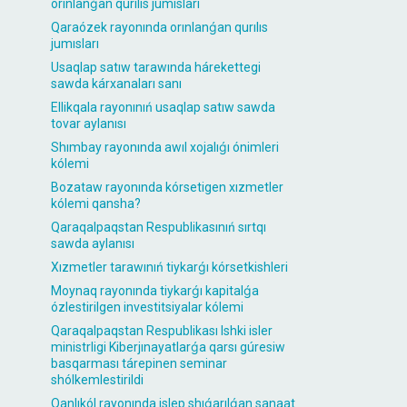
orınlanǵan qurılıs jumısları
Qaraózek rayonında orınlanǵan qurılıs
jumısları
Usaqlap satıw tarawında hárekettegi
sawda kárxanaları sanı
Ellikqala rayonınıń usaqlap satıw sawda
tovar aylanısı
Shımbay rayonında awıl xojalıǵı ónimleri
kólemi
Bozataw rayonında kórsetigen xızmetler
kólemi qansha?
Qaraqalpaqstan Respublikasınıń sırtqı
sawda aylanısı
Xızmetler tarawınıń tiykarǵı kórsetkishleri
Moynaq rayonında tiykarǵı kapitalǵa
ózlestirilgen investitsiyalar kólemi
Qaraqalpaqstan Respublikası Ishki isler
ministrligi Kiberjınayatlarǵa qarsı gúresiw
basqarması tárepinen seminar
shólkemlestirildi
Qanlıkól rayonında islep shıǵarılǵan sanaat