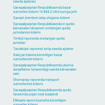
sawda aylanası
Qaraqalpaqstan Respublikasında bazar
xızmetleri kólemi 16 844,2 mlrd sumǵa jetti
Sanaat ónimlerin islep shıǵarıw kólemi
Qaraqalpaqstan Respublikasında iri qurılıs
kárxanaları tárepinen orınlanǵan qurılıs
jumıslarınıń kólemi
Tórtkúl rayonında orınlanǵan qurılıs
jumısları
Taxtakópir rayonınıń sırtqı sawda aylanısı
Xalıq jan basına kórsetilgen bazar
xızmetleriniń kólemi
Qaraqalpaqstan Respublikasında ulıwma
awqatlanıw tarawındaǵı sawda kárxanaları
sanı
Shomanay rayonında transport
xızmetleriniń kólemi
Qaraqalpaqstan Respublikasında qurılıs
tarawında joqarı ósiw baqlandı
Ellikqala rayonı boyınsha kórsetilgen
xızmetler kólemi