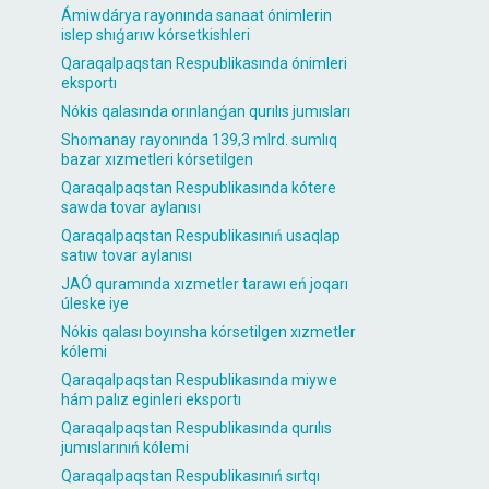
Ámiwdárya rayonında sanaat ónimlerin
islep shıǵarıw kórsetkishleri
Qaraqalpaqstan Respublikasında ónimleri
eksportı
Nókis qalasında orınlanǵan qurılıs jumısları
Shomanay rayonında 139,3 mlrd. sumlıq
bazar xızmetleri kórsetilgen
Qaraqalpaqstan Respublikasında kótere
sawda tovar aylanısı
Qaraqalpaqstan Respublikasınıń usaqlap
satıw tovar aylanısı
JAÓ quramında xızmetler tarawı eń joqarı
úleske iye
Nókis qalası boyınsha kórsetilgen xızmetler
kólemi
Qaraqalpaqstan Respublikasında miywe
hám palız eginleri eksportı
Qaraqalpaqstan Respublikasında qurılıs
jumıslarınıń kólemi
Qaraqalpaqstan Respublikasınıń sırtqı