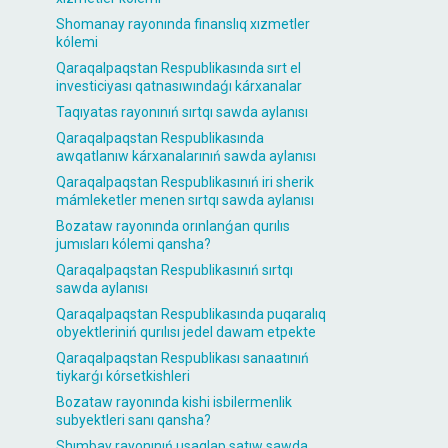
Shomanay rayonında finanslıq xızmetler
kólemi
Qaraqalpaqstan Respublikasında sırt el
investiciyası qatnasıwındaǵı kárxanalar
Taqıyatas rayonınıń sırtqı sawda aylanısı
Qaraqalpaqstan Respublikasında
awqatlanıw kárxanalarınıń sawda aylanısı
Qaraqalpaqstan Respublikasınıń iri sherik
mámleketler menen sırtqı sawda aylanısı
Bozataw rayonında orınlanǵan qurılıs
jumısları kólemi qansha?
Qaraqalpaqstan Respublikasınıń sırtqı
sawda aylanısı
Qaraqalpaqstan Respublikasında puqaralıq
obyektleriniń qurılısı jedel dawam etpekte
Qaraqalpaqstan Respublikası sanaatınıń
tiykarǵı kórsetkishleri
Bozataw rayonında kishi isbilermenlik
subyektleri sanı qansha?
Shımbay rayonınıń usaqlap satıw sawda