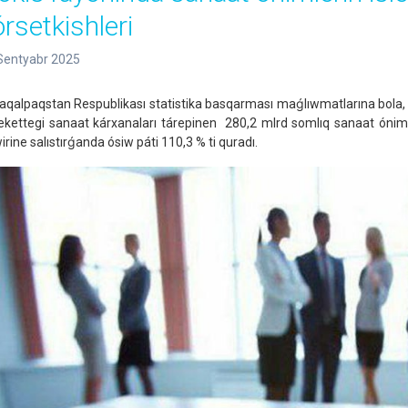
órsetkishleri
Sentyabr 2025
aqalpaqstan Respublikası statistika basqarması maǵlıwmatlarına bola, 2
ekettegi sanaat kárxanaları tárepinen 280,2 mlrd somlıq sanaat ónimleri
irine salıstırǵanda ósiw páti 110,3 % ti quradı.