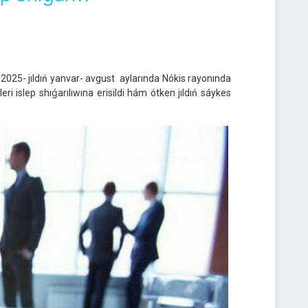
025- jıldıń yanvar- avgust aylarında Nókis rayonında
 islep shıǵarılıwına erisildi hám ótken jıldıń sáykes