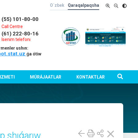
O`zbek
Qaraqalpaqsha
(55) 101-80-00
Call Centre
(61) 222-80-16
Isenim telefonı
rmenler ushın:
bot.stat.uz
ǵa ótiw
IZMETI
MÚRÁJAATLAR
KONTAKTLAR
ep shıǵarıw