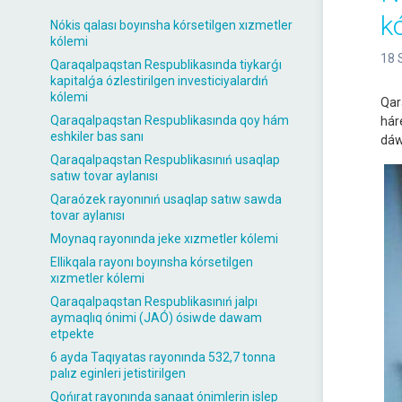
k
Nókis qalası boyınsha kórsetilgen xızmetler
kólemi
18 
Qaraqalpaqstan Respublikasında tiykarǵı
kapitalǵa ózlestirilgen investiciyalardıń
kólemi
Qar
Qaraqalpaqstan Respublikasında qoy hám
hár
eshkiler bas sanı
dáw
Qaraqalpaqstan Respublikasınıń usaqlap
satıw tovar aylanısı
Qaraózek rayonınıń usaqlap satıw sawda
tovar aylanısı
Moynaq rayonında jeke xızmetler kólemi
Ellikqala rayonı boyınsha kórsetilgen
xızmetler kólemi
Qaraqalpaqstan Respublikasınıń jalpı
aymaqlıq ónimi (JAÓ) ósiwde dawam
etpekte
6 ayda Taqıyatas rayonında 532,7 tonna
palız eginleri jetistirilgen
Qońırat rayonında sanaat ónimlerin islep