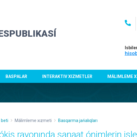
ESPUBLIKASÍ
Isbile
hiso
BASPALAR
INTERAKTIV XIZMETLER
MÁLIMLEME X
 beti
Málimleme xızmeti
Basqarma jańalıqları
ókis rayonında sanaat ónimlerin isl