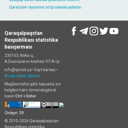
Qaraózek rayonınıń sırtqı sawda aylanısı
Qaraqalpaqstan
Respublikası statistika
basqarması
230103, Nókis q.,
A.Dosnazarov kóshesi 97/A úy
info@qrstat.uz•
Sayt kartası
•
Bizge xabar jiberiń
Maǵlıwmatta qáte tapsańiz onı
belgileń hám tómendegilerdi
basıń
Ctrl + Enter
Onlayn: 39
© 2010-2026 Qaraqalpaqstan
Respublikası statistika