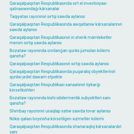
Qaraqalpaqstan Respublikasında sırt el investiciyası
qatnasıwındaǵı kárxanalar
Taqıyatas rayonınıń sırtqı sawda aylanısı
Qaraqalpaqstan Respublikasında awqatlanıw kárxanalarınıń
sawda aylanısı
Qaraqalpaqstan Respublikasınıń iri sherik mámleketler
menen sırtqı sawda aylanısı
Bozataw rayonında orınlanǵan qurılıs jumısları kólemi
qansha?
Qaraqalpaqstan Respublikasınıń sırtqı sawda aylanısı
Qaraqalpaqstan Respublikasında puqaralıq obyektleriniń
qurılısı jedel dawam etpekte
Qaraqalpaqstan Respublikası sanaatınıń tiykarǵı
kórsetkishleri
Bozataw rayonında kishi isbilermenlik subyektleri sanı
qansha?
Shımbay rayonınıń usaqlap satıw sawda tovar aylanısı
Nókis qalası boyınsha kórsetilgen xızmetler kólemi
Qaraqalpaqstan Respublikasında shańaraqlıq kárxanalardıń
sanı