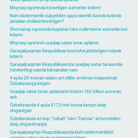
Moynaq rayonında kórsetigen xızmetler kólemi
Kishi isbilermenlik subyektleri qaysı iskerlik túrinde kóbirek
jańadan shólkemlestirilgen?
Shomanay rayonında baylanıs hám málimleme xızmetleriniń
kólemi
Moynaq rayonınıń usaqlap satıw tovar aylanısı
Qaraqalpaqstan Respublikası boyınsha jetistirilgen máyek
kólemi
Qaraqalpaqstan Respublikasında usaqlap satıw tarawında
hárekettegi sawda kárxanaları sanı
4 ayda 24 mıńnan aslam sırt elliler emleniw maqsetinde
Ózbekstanǵa kelgen
Usaqlap satıw tovar aylanısınıń kólemi 165 trillion sumnan
astı
Ózbekstanda 4 ayda 417,5 mıń tonna benzin islep
shıǵarılǵan
Ózbekstanda eń kóp "Cobalt" hám "Damas" avtomobilleri
islep shıǵarılmaqta
Qaraqalpaqstan Respublikasında kishi isbilermenliktiń
usaqlap satıw sawda aylanısınıń kólemi