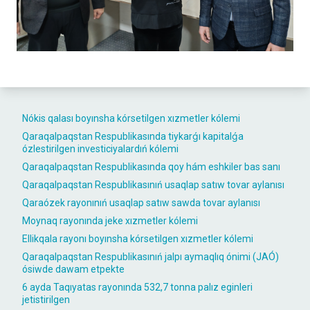
Nókis qalası boyınsha kórsetilgen xızmetler kólemi
Qaraqalpaqstan Respublikasında tiykarǵı kapitalǵa
ózlestirilgen investiciyalardıń kólemi
Qaraqalpaqstan Respublikasında qoy hám eshkiler bas sanı
Qaraqalpaqstan Respublikasınıń usaqlap satıw tovar aylanısı
Qaraózek rayonınıń usaqlap satıw sawda tovar aylanısı
Moynaq rayonında jeke xızmetler kólemi
Ellikqala rayonı boyınsha kórsetilgen xızmetler kólemi
Qaraqalpaqstan Respublikasınıń jalpı aymaqlıq ónimi (JAÓ)
ósiwde dawam etpekte
6 ayda Taqıyatas rayonında 532,7 tonna palız eginleri
jetistirilgen