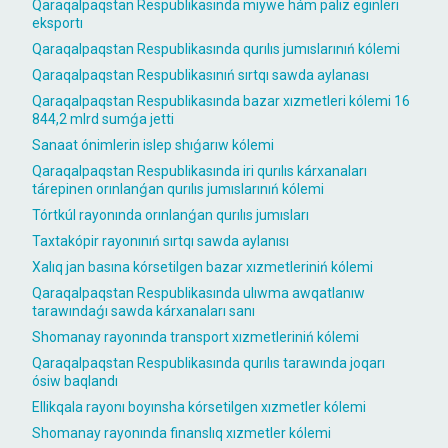
Qaraqalpaqstan Respublikasında miywe hám palız eginleri
eksportı
Qaraqalpaqstan Respublikasında qurılıs jumıslarınıń kólemi
Qaraqalpaqstan Respublikasınıń sırtqı sawda aylanası
Qaraqalpaqstan Respublikasında bazar xızmetleri kólemi 16
844,2 mlrd sumǵa jetti
Sanaat ónimlerin islep shıǵarıw kólemi
Qaraqalpaqstan Respublikasında iri qurılıs kárxanaları
tárepinen orınlanǵan qurılıs jumıslarınıń kólemi
Tórtkúl rayonında orınlanǵan qurılıs jumısları
Taxtakópir rayonınıń sırtqı sawda aylanısı
Xalıq jan basına kórsetilgen bazar xızmetleriniń kólemi
Qaraqalpaqstan Respublikasında ulıwma awqatlanıw
tarawındaǵı sawda kárxanaları sanı
Shomanay rayonında transport xızmetleriniń kólemi
Qaraqalpaqstan Respublikasında qurılıs tarawında joqarı
ósiw baqlandı
Ellikqala rayonı boyınsha kórsetilgen xızmetler kólemi
Shomanay rayonında finanslıq xızmetler kólemi