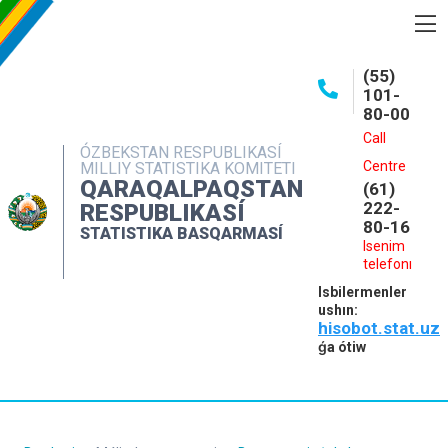
BASQARMA HAQQINDA
(55)
101-
ASHIQ MAǴLIWMATLAR
80-00
BASPALAR
Call
ÓZBEKSTAN RESPUBLIKASÍ
Centre
MILLIY STATISTIKA KOMITETI
INTERAKTIV XIZMETLER
QARAQALPAQSTAN
(61)
MÁLIMLEME XIZMETI
222-
RESPUBLIKASÍ
80-16
STATISTIKA BASQARMASÍ
MÚRÁJAATLAR
Isenim
telefonı
KONTAKTLAR
Isbilermenler
ushın:
hisobot.stat.uz
ǵa ótiw