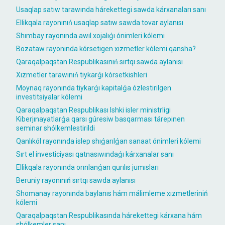
Usaqlap satıw tarawında hárekettegi sawda kárxanaları sanı
Ellikqala rayonınıń usaqlap satıw sawda tovar aylanısı
Shımbay rayonında awıl xojalıǵı ónimleri kólemi
Bozataw rayonında kórsetigen xızmetler kólemi qansha?
Qaraqalpaqstan Respublikasınıń sırtqı sawda aylanısı
Xızmetler tarawınıń tiykarǵı kórsetkishleri
Moynaq rayonında tiykarǵı kapitalǵa ózlestirilgen
investitsiyalar kólemi
Qaraqalpaqstan Respublikası Ishki isler ministrligi
Kiberjınayatlarǵa qarsı gúresiw basqarması tárepinen
seminar shólkemlestirildi
Qanlıkól rayonında islep shıǵarılǵan sanaat ónimleri kólemi
Sırt el investiciyası qatnasıwındaǵı kárxanalar sanı
Ellikqala rayonında orınlanǵan qurılıs jumısları
Beruniy rayonınıń sırtqı sawda aylanısı
Shomanay rayonında baylanıs hám málimleme xızmetleriniń
kólemi
Qaraqalpaqstan Respublikasında hárekettegi kárxana hám
shólkemler sanı