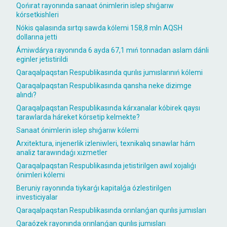
Qońırat rayonında sanaat ónimlerin islep shıǵarıw
kórsetkishleri
Nókis qalasında sırtqı sawda kólemi 158,8 mln AQSH
dollarına jetti
Ámiwdárya rayonında 6 ayda 67,1 mıń tonnadan aslam dánli
eginler jetistirildi
Qaraqalpaqstan Respublikasında qurılıs jumıslarınıń kólemi
Qaraqalpaqstan Respublikasında qansha neke dizimge
alındı?
Qaraqalpaqstan Respublikasında kárxanalar kóbirek qaysı
tarawlarda háreket kórsetip kelmekte?
Sanaat ónimlerin islep shıǵarıw kólemi
Arxitektura, injenerlik izleniwleri, texnikalıq sınawlar hám
analiz tarawındaǵı xızmetler
Qaraqalpaqstan Respublikasında jetistirilgen awıl xojalıǵı
ónimleri kólemi
Beruniy rayonında tiykarǵı kapitalǵa ózlestirilgen
investiciyalar
Qaraqalpaqstan Respublikasında orınlanǵan qurılıs jumısları
Qaraózek rayonında orınlanǵan qurılıs jumısları