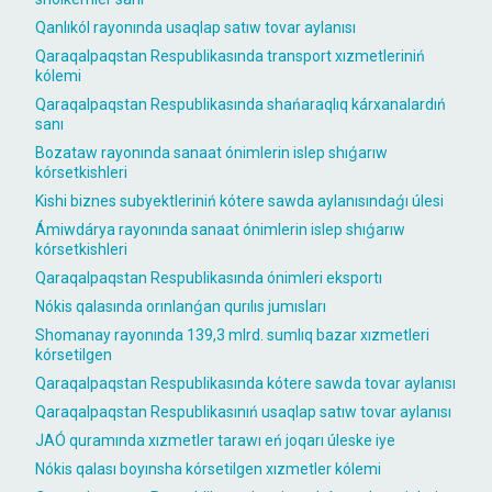
Qanlıkól rayonında usaqlap satıw tovar aylanısı
Qaraqalpaqstan Respublikasında transport xızmetleriniń
kólemi
Qaraqalpaqstan Respublikasında shańaraqlıq kárxanalardıń
sanı
Bozataw rayonında sanaat ónimlerin islep shıǵarıw
kórsetkishleri
Kishi biznes subyektleriniń kótere sawda aylanısındaǵı úlesi
Ámiwdárya rayonında sanaat ónimlerin islep shıǵarıw
kórsetkishleri
Qaraqalpaqstan Respublikasında ónimleri eksportı
Nókis qalasında orınlanǵan qurılıs jumısları
Shomanay rayonında 139,3 mlrd. sumlıq bazar xızmetleri
kórsetilgen
Qaraqalpaqstan Respublikasında kótere sawda tovar aylanısı
Qaraqalpaqstan Respublikasınıń usaqlap satıw tovar aylanısı
JAÓ quramında xızmetler tarawı eń joqarı úleske iye
Nókis qalası boyınsha kórsetilgen xızmetler kólemi