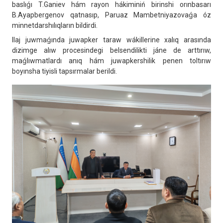
baslıǵı T.Ganiev hám rayon hákiminiń birinshi orınbasarı
B.Ayapbergenov qatnasıp, Paruaz Mambetniyazovaǵa óz
minnetdarshılıqların bildirdi.
Ilaj juwmaǵında juwapker taraw wákillerine xalıq arasında
dizimge alıw procesindegi belsendilikti jáne de arttırıw,
maǵlıwmatlardı anıq hám juwapkershilik penen toltırıw
boyınsha tiyisli tapsırmalar berildi.