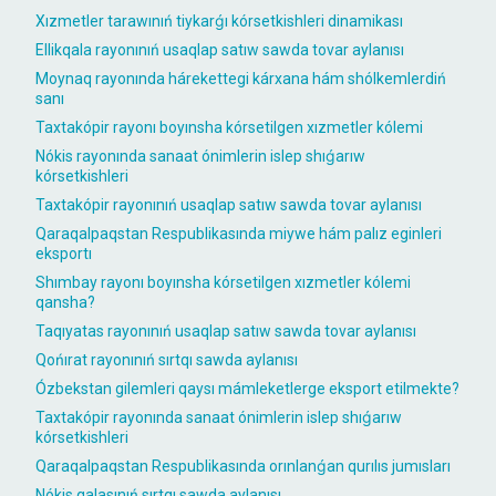
Xızmetler tarawınıń tiykarǵı kórsetkishleri dinamikası
Ellikqala rayonınıń usaqlap satıw sawda tovar aylanısı
Moynaq rayonında hárekettegi kárxana hám shólkemlerdiń
sanı
Taxtakópir rayonı boyınsha kórsetilgen xızmetler kólemi
Nókis rayonında sanaat ónimlerin islep shıǵarıw
kórsetkishleri
Taxtakópir rayonınıń usaqlap satıw sawda tovar aylanısı
Qaraqalpaqstan Respublikasında miywe hám palız eginleri
eksportı
Shımbay rayonı boyınsha kórsetilgen xızmetler kólemi
qansha?
Taqıyatas rayonınıń usaqlap satıw sawda tovar aylanısı
Qońırat rayonınıń sırtqı sawda aylanısı
Ózbekstan gilemleri qaysı mámleketlerge eksport etilmekte?
Taxtakópir rayonında sanaat ónimlerin islep shıǵarıw
kórsetkishleri
Qaraqalpaqstan Respublikasında orınlanǵan qurılıs jumısları
Nókis qalasınıń sırtqı sawda aylanısı