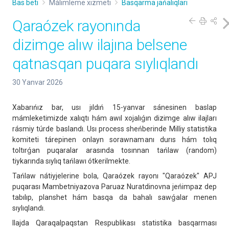
Bas beti
Málimleme xızmeti
Basqarma jańalıqları
Qaraózek rayonında
dizimge alıw ilajına belsene
qatnasqan puqara sıylıqlandı
30 Yanvar 2026
Xabarıńız bar, usı jıldıń 15-yanvar sánesinen baslap
mámleketimizde xalıqtı hám awıl xojalıǵın dizimge alıw ilajları
rásmiy túrde baslandı. Usı process sheńberinde Milliy statistika
komiteti tárepinen onlayn sorawnamanı durıs hám tolıq
toltırǵan puqaralar arasında tosınnan tańlaw (random)
tiykarında sıylıq tańlawı ótkerilmekte.
Tańlaw nátiyjelerine bola, Qaraózek rayonı "Qaraózek" APJ
puqarası Mambetniyazova Paruaz Nuratdinovna jeńimpaz dep
tabılıp, planshet hám basqa da bahalı sawǵalar menen
sıylıqlandı.
Ilajda Qaraqalpaqstan Respublikası statistika basqarması