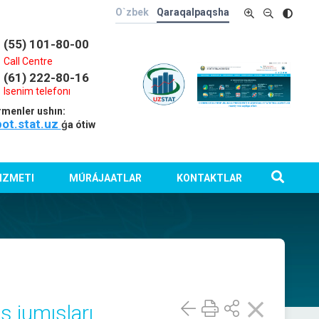
O`zbek
Qaraqalpaqsha
(55) 101-80-00
Call Centre
(61) 222-80-16
Isenim telefonı
rmenler ushın:
bot.stat.uz
ǵa ótiw
IZMETI
MÚRÁJAATLAR
KONTAKTLAR
s jumısları