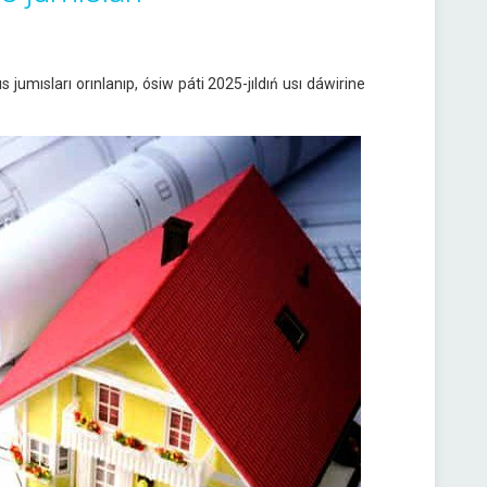
 jumısları orınlanıp, ósiw páti 2025-jıldıń usı dáwirine