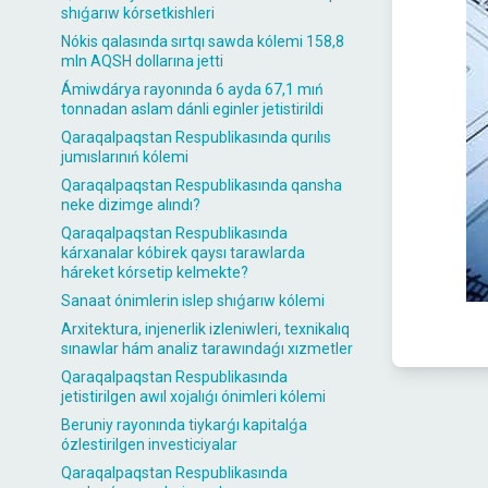
shıǵarıw kórsetkishleri
Nókis qalasında sırtqı sawda kólemi 158,8
mln AQSH dollarına jetti
Ámiwdárya rayonında 6 ayda 67,1 mıń
tonnadan aslam dánli eginler jetistirildi
Qaraqalpaqstan Respublikasında qurılıs
jumıslarınıń kólemi
Qaraqalpaqstan Respublikasında qansha
neke dizimge alındı?
Qaraqalpaqstan Respublikasında
kárxanalar kóbirek qaysı tarawlarda
háreket kórsetip kelmekte?
Sanaat ónimlerin islep shıǵarıw kólemi
Arxitektura, injenerlik izleniwleri, texnikalıq
sınawlar hám analiz tarawındaǵı xızmetler
Qaraqalpaqstan Respublikasında
jetistirilgen awıl xojalıǵı ónimleri kólemi
Beruniy rayonında tiykarǵı kapitalǵa
ózlestirilgen investiciyalar
Qaraqalpaqstan Respublikasında