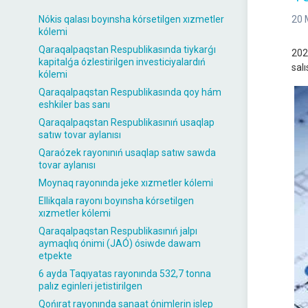
Nókis qalası boyınsha kórsetilgen xızmetler
20 
kólemi
Qaraqalpaqstan Respublikasında tiykarǵı
202
kapitalǵa ózlestirilgen investiciyalardıń
salı
kólemi
Qaraqalpaqstan Respublikasında qoy hám
eshkiler bas sanı
Qaraqalpaqstan Respublikasınıń usaqlap
satıw tovar aylanısı
Qaraózek rayonınıń usaqlap satıw sawda
tovar aylanısı
Moynaq rayonında jeke xızmetler kólemi
Ellikqala rayonı boyınsha kórsetilgen
xızmetler kólemi
Qaraqalpaqstan Respublikasınıń jalpı
aymaqlıq ónimi (JAÓ) ósiwde dawam
etpekte
6 ayda Taqıyatas rayonında 532,7 tonna
palız eginleri jetistirilgen
Qońırat rayonında sanaat ónimlerin islep