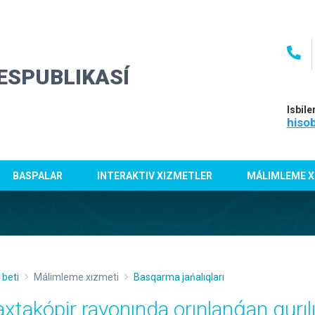
ESPUBLIKASÍ
Isbile
hiso
BASPALAR
INTERAKTIV XIZMETLER
MÁLIMLEME X
 beti
Málimleme xızmeti
Basqarma jańalıqları
axtakópir rayonında orınlanǵan qurılı