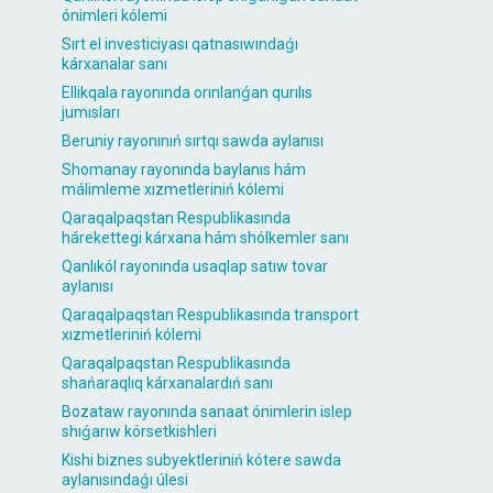
ónimleri kólemi
Sırt el investiciyası qatnasıwındaǵı
kárxanalar sanı
Ellikqala rayonında orınlanǵan qurılıs
jumısları
Beruniy rayonınıń sırtqı sawda aylanısı
Shomanay rayonında baylanıs hám
málimleme xızmetleriniń kólemi
Qaraqalpaqstan Respublikasında
hárekettegi kárxana hám shólkemler sanı
Qanlıkól rayonında usaqlap satıw tovar
aylanısı
Qaraqalpaqstan Respublikasında transport
xızmetleriniń kólemi
Qaraqalpaqstan Respublikasında
shańaraqlıq kárxanalardıń sanı
Bozataw rayonında sanaat ónimlerin islep
shıǵarıw kórsetkishleri
Kishi biznes subyektleriniń kótere sawda
aylanısındaǵı úlesi