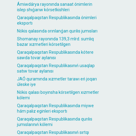
Ámiwdárya rayonında sanaat ónimlerin
islep shıǵarıw kórsetkishleri
Qaraqalpaqstan Respublikasında ónimleri
eksportı
Nókis qalasında orınlanǵan qurılıs jumısları
Shomanay rayonında 139,3 mlrd. sumlıq
bazar xızmetleri kórsetilgen
Qaraqalpaqstan Respublikasında kótere
sawda tovar aylanısı
Qaraqalpaqstan Respublikasınıń usaqlap
satıw tovar aylanısı
JAÓ quramında xızmetler tarawı eń joqarı
úleske iye
Nókis qalası boyınsha kórsetilgen xızmetler
kólemi
Qaraqalpaqstan Respublikasında miywe
hám palız eginleri eksportı
Qaraqalpaqstan Respublikasında qurılıs
jumıslarınıń kólemi
Qaraqalpaqstan Respublikasınıń sırtqı