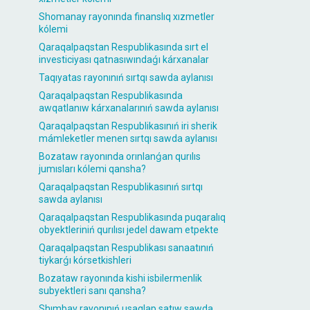
Shomanay rayonında finanslıq xızmetler
kólemi
Qaraqalpaqstan Respublikasında sırt el
investiciyası qatnasıwındaǵı kárxanalar
Taqıyatas rayonınıń sırtqı sawda aylanısı
Qaraqalpaqstan Respublikasında
awqatlanıw kárxanalarınıń sawda aylanısı
Qaraqalpaqstan Respublikasınıń iri sherik
mámleketler menen sırtqı sawda aylanısı
Bozataw rayonında orınlanǵan qurılıs
jumısları kólemi qansha?
Qaraqalpaqstan Respublikasınıń sırtqı
sawda aylanısı
Qaraqalpaqstan Respublikasında puqaralıq
obyektleriniń qurılısı jedel dawam etpekte
Qaraqalpaqstan Respublikası sanaatınıń
tiykarǵı kórsetkishleri
Bozataw rayonında kishi isbilermenlik
subyektleri sanı qansha?
Shımbay rayonınıń usaqlap satıw sawda