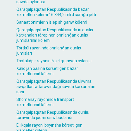
sawda aylanası
Qaraqalpaqstan Respublikasında bazar
xızmetleri kólemi 16 844,2 mlrd sumǵa jetti
Sanaat ónimlerin islep shıǵarıw kólemi
Qaraqalpaqstan Respublikasında iri qurılıs
kárxanaları tárepinen orınlanǵan qurılıs
jumıslarınıń kólemi
Tórtkúl rayonında orınlanǵan qurılıs
jumısları
Taxtakópir rayonınıń sırtqı sawda aylanısı
Xalıq jan basına kórsetilgen bazar
xızmetleriniń kólemi
Qaraqalpaqstan Respublikasında ulıwma
awqatlanıw tarawındaǵı sawda kárxanaları
sanı
Shomanay rayonında transport
xızmetleriniń kólemi
Qaraqalpaqstan Respublikasında qurılıs
tarawında joqarı ósiw baqlandı
Ellikqala rayonı boyınsha kórsetilgen
xızmetler kólemi