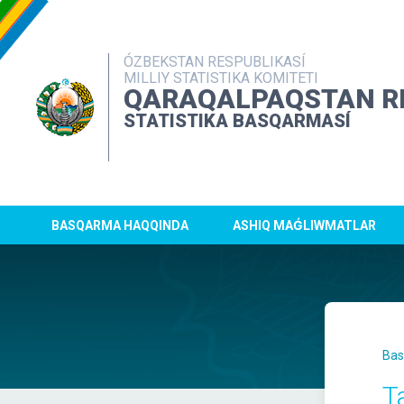
ÓZBEKSTAN RESPUBLIKASÍ
MILLIY STATISTIKA KOMITETI
QARAQALPAQSTAN R
STATISTIKA BASQARMASÍ
BASQARMA HAQQINDA
ASHIQ MAǴLIWMATLAR
Bas
T