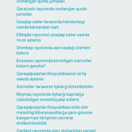
orınlanǵan qurılıs jumısları
Qaraózek rayonında orınlanǵan qurılıs
jumısları
Usaqlap satıw tarawında hárekettegi
sawda kárxanaları sanı
Ellikqala rayonınıń usaqlap satıw sawda
tovar aylanısı
Shımbay rayonında awıl xojalıǵı ónimleri
kólemi
Bozataw rayonında kórsetigen xızmetler
kólemi qansha?
Qaraqalpaqstan Respublikasınıń sırtqı
sawda aylanısı
Xızmetler tarawınıń tiykarǵı kórsetkishleri
Moynaq rayonında tiykarǵı kapitalǵa
ózlestirilgen investitsiyalar kólemi
Qaraqalpaqstan Respublikası Ishki isler
ministrligi Kiberjınayatlarǵa qarsı gúresiw
basqarması tárepinen seminar
shólkemlestirildi
Qanlıkól rayonında islep shıǵarılǵan sanaat