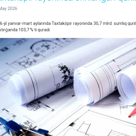
May 2026
6-jıl yanvar-mart aylarında Taxtakópir rayonında 30,7 mlrd. sumlıq qurılıs
stırǵanda 103,7 % ti quradı.