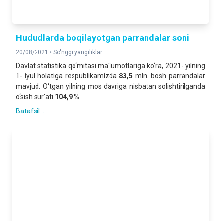
Hududlarda boqilayotgan parrandalar soni
20/08/2021 •
So'nggi yangiliklar
Davlat statistika qo‘mitasi ma'lumotlariga ko‘ra, 2021- yilning
1- iyul holatiga respublikamizda
83,5
mln. bosh parrandalar
mavjud. O‘tgan yilning mos davriga nisbatan solishtirilganda
o‘sish sur'ati
104,9
%.
Batafsil ...