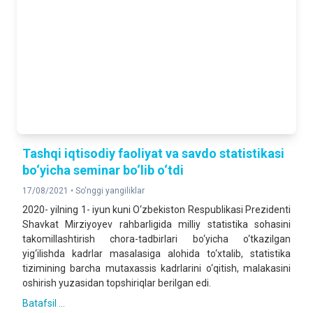
Tashqi iqtisodiy faoliyat va savdo statistikasi
bo‘yicha seminar bo‘lib o‘tdi
17/08/2021 •
So'nggi yangiliklar
2020- yilning 1- iyun kuni O‘zbekiston Respublikasi Prezidenti
Shavkat Mirziyoyev rahbarligida milliy statistika sohasini
takomillashtirish chora-tadbirlari bo‘yicha o‘tkazilgan
yig‘ilishda kadrlar masalasiga alohida to‘xtalib, statistika
tizimining barcha mutaxassis kadrlarini o‘qitish, malakasini
oshirish yuzasidan topshiriqlar berilgan edi.
Batafsil ...