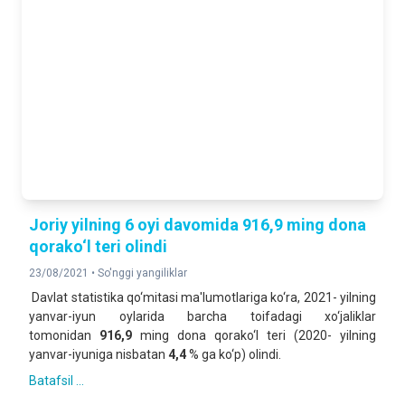
2025- yilning yanvar-iyun oylariga nisbatan foizda
QURILISH ISHLARI
142,9 %
2025- yilning yanvar-iyun oylariga nisbatan foizda
YUK AYLANMASI
104,7 %
2025- yilning yanvar-iyun oylariga nisbatan foizda
YO‘LOVCHI AYLANMASI
Joriy yilning 6 oyi davomida 916,9 ming dona
105,1 %
qorako‘l teri olindi
2025- yilning yanvar-iyun oylariga nisbatan foizda
23/08/2021 •
So'nggi yangiliklar
Davlat statistika qo‘mitasi ma'lumotlariga ko‘ra, 2021- yilning
CHAKANA TOVAR AYLANMASI
yanvar-iyun oylarida barcha toifadagi xo‘jaliklar
128,8 %
tomonidan
916,9
ming dona qorako‘l teri (2020- yilning
2025- yilning yanvar-iyun oylariga nisbatan foizda
yanvar-iyuniga nisbatan
4,4
% ga ko‘p) olindi.
Batafsil ...
XIZMATLAR