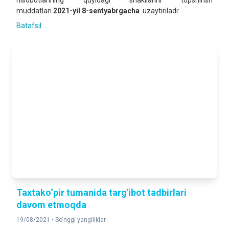
hisobotlarining quyidagi shakllarini topshirish
muddatlari
2021-yil 8-sentyabrgacha
uzaytiriladi:
Batafsil ...
Taxtako‘pir tumanida targ'ibot tadbirlari
davom etmoqda
19/08/2021 •
So'nggi yangiliklar