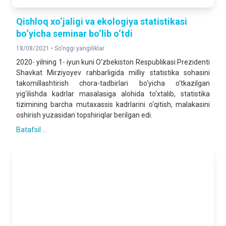
Qishloq xo‘jaligi va ekologiya statistikasi
bo‘yicha seminar bo‘lib o‘tdi
18/08/2021 •
So'nggi yangiliklar
2020- yilning 1- iyun kuni O‘zbekiston Respublikasi Prezidenti
Shavkat Mirziyoyev rahbarligida milliy statistika sohasini
takomillashtirish chora-tadbirlari bo‘yicha o‘tkazilgan
yig‘ilishda kadrlar masalasiga alohida to‘xtalib, statistika
tizimining barcha mutaxassis kadrlarini o‘qitish, malakasini
oshirish yuzasidan topshiriqlar berilgan edi.
Batafsil ...