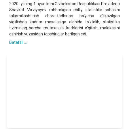
2020- yilning 1- iyun kuni O‘zbekiston Respublikasi Prezidenti
Shavkat Mirziyoyev rahbarligida milliy statistika sohasini
takomillashtirish chora-tadbirlari bo‘yicha o‘tkazilgan
yig‘ilishda kadrlar masalasiga alohida to‘xtalib, statistika
tizimining barcha mutaxassis kadrlarini o‘qitish, malakasini
oshirish yuzasidan topshiriqlar berilgan edi.
Batafsil ...