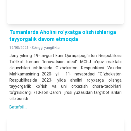
Tumanlarda Aholini roʻyxatga olish ishlariga
tayyorgalik davom etmoqda
19/08/2021 •
So'nggi yangiliklar
Joriy yilning 19- avgust kuni Qoraqalpogʻiston Respublikasi
To‘rtko‘l tumani "Innovatsion ideal" MChJ oʻquv maktabi
o‘quvchilari ishtirokida O‘zbekiston Respublikasi Vazirlar
Mahkamasining 2020- yil 11- noyabrdagi "O‘zbekiston
Respublikasida 2023- yilda aholini ro‘yxatga olishga
tayyorgarlik ko‘rish va uni o‘tkazish chora-tadbirlari
to‘g’risida"gi 710-son Qarori ijrosi yuzasidan targ’ibot ishlari
olib borildi.
Batafsil ...