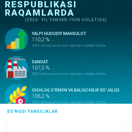
RESPUBLIKASI
RAQAMLARDA
(2026- YIL YANVAR-IYUN HOLATIGA)
YALPI HUDUDIY MAHSULOT
110,2 %
2025- yilning yanvar-iyun oylariga nisbatan foizda
SANOAT
107,5 %
2025- yilning yanvar-iyun oylariga nisbatan foizda
QISHLOQ O‘RMON VA BALIQCHILIK XO‘JALIGI
106,2 %
2025- yilning yanvar-iyun oylariga nisbatan foizda
SO'NGGI YANGILIKLAR
ASOSIY KAPITALGA KIRITILGAN
INVESTITSIYALAR
100,9 %