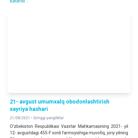
Batafsil ...
21- avgust umumxalq obodonlashtirish
xayriya hashari
21/08/2021 •
So'nggi yangiliklar
O‘zbekiston Respublikasi Vazirlar Mahkamasining 2021- yil
12- avgustdagi 455-F sonli farmoyishiga muvofiq, joriy yilning