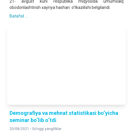
21- avgust kuni respublika miqyosida umumxalq
obodonlashtirish xayriya hashari o‘tkazilishi belgilandi.
Batafsil ...
Demografiya va mehnat statistikasi bo‘yicha
seminar bo‘lib o‘tdi
20/08/2021 •
So'nggi yangiliklar