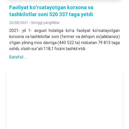
Faoliyat ko‘rsatayotgan korxona va
tashkilotlar soni 520 337 taga yetdi
20/08/2021 •
So'nggi yangiliklar
2021- yil 1- avgust holatiga ko‘ra faoliyat ko‘rsatayotgan
korxona va tashkilotlar soni (fermer va dehqon xo‘jaliklarisiz)
o‘tgan yilning mos davriga (440 522 ta) nisbatan 79 815 taga
oshib, o‘sish sur’ati 118,1 foizni tashkil etdi.
Batafsil ...