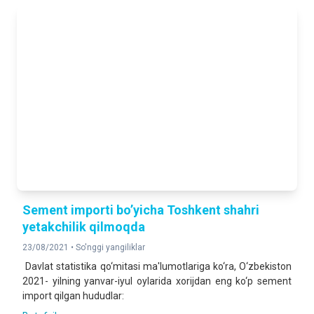
116,4 %
2025- yilning yanvar-iyun oylariga nisbatan foizda
DOIMIY AHOLI SONI
2 061 488
2026- yil 1- iyul holatiga
Sement importi bo’yicha Toshkent shahri
yetakchilik qilmoqda
23/08/2021 •
So'nggi yangiliklar
Davlat statistika qo‘mitasi ma'lumotlariga ko‘ra, O‘zbekiston
2021- yilning yanvar-iyul oylarida xorijdan eng ko‘p sement
import qilgan hududlar: