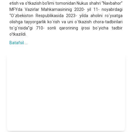
etish va o‘tkazish bo‘limi tomonidan Nukus shahri “Navbahor”
MFYda Vazirlar Mahkamasininig 2020- yil 11- noyabrdagi
“O`zbekiston Respublikasida 2023- yilda aholini ro`yxatga
olishga tayyorgarlik ko`rish va uni o`tkazish chora-tadbirilari
to`g`risida”gi 710- sonli qarorining ijrosi bo`yicha tadbir
o‘tkazildi.
Batafsil ...