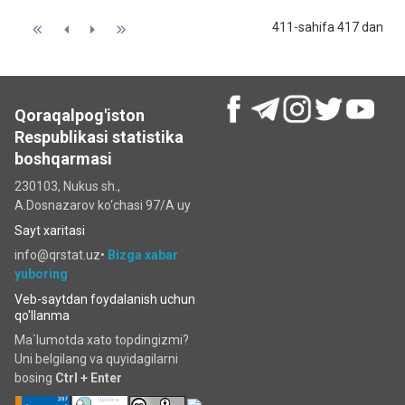
411-sahifa 417 dan
Qoraqalpog'iston
Respublikasi statistika
boshqarmasi
230103, Nukus sh.,
A.Dosnazarov ko‘chаsi 97/A uy
Sayt xaritasi
info@qrstat.uz•
Bizga xabar
yuboring
Veb-saytdan foydalanish uchun
qo'llanma
Ma`lumotda xato topdingizmi?
Uni belgilang va quyidagilarni
bosing
Ctrl + Enter