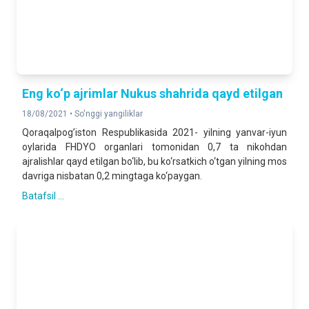
Eng ko‘p ajrimlar Nukus shahrida qayd etilgan
18/08/2021 •
So'nggi yangiliklar
Qoraqalpog’iston Respublikasida 2021- yilning yanvar-iyun
oylarida FHDYO organlari tomonidan 0,7 ta nikohdan
ajralishlar qayd etilgan bo‘lib, bu ko‘rsatkich o‘tgan yilning mos
davriga nisbatan 0,2 mingtaga ko‘paygan.
Batafsil ...