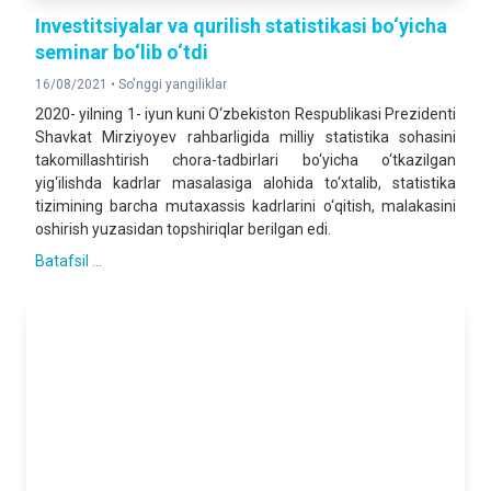
Investitsiyalar va qurilish statistikasi bo‘yicha
seminar bo‘lib o‘tdi
16/08/2021 •
So'nggi yangiliklar
2020- yilning 1- iyun kuni O‘zbekiston Respublikasi Prezidenti
Shavkat Mirziyoyev rahbarligida milliy statistika sohasini
takomillashtirish chora-tadbirlari bo‘yicha o‘tkazilgan
yig‘ilishda kadrlar masalasiga alohida to‘xtalib, statistika
tizimining barcha mutaxassis kadrlarini o‘qitish, malakasini
oshirish yuzasidan topshiriqlar berilgan edi.
Batafsil ...