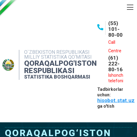
BOSHQARMA HAQIDA
(55)
101-
OCHIQ MA'LUMOTLAR
80-00
NASHRLAR
Call
Centre
O`ZBEKISTON RESPUBLIKASI
INTERAKTIV XIZMATLAR
MILLIY STATISTIKA QO‘MITASI
(61)
QORAQALPOG'ISTON
MATBUOT XIZMATI
222-
RESPUBLIKASI
80-16
MUROJAATLAR
Ishonch
STATISTIKA BOSHQARMASI
telefoni
KONTAKTLAR
Tadbirkorlar
uchun:
hisobot.stat.uz
ga o'tish
QORAQALPOG‘ISTON