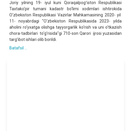
Joriy yilning 19- iyul kuni Qoraqalpogʻiston Respublikasi
Taxtako‘pir tumani kadastr bo‘limi xodimlari ishtirokida
O‘zbekiston Respublikasi Vazirlar Mahkamasining 2020- yil
11- noyabrdagi "O‘zbekiston Respublikasida 2023- yilda
aholini ro‘yxatga olishga tayyorgarlik ko‘rish va uni o‘tkazish
chora-tadbirlari to‘g’risida"gi 710-son Qarori ijrosi yuzasidan
targ’ibot ishlari olib borildi.
Batafsil ...