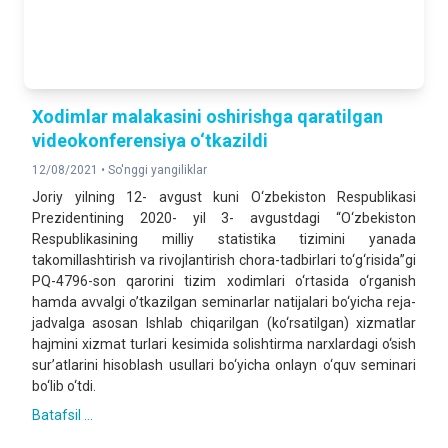
Xodimlar malakasini oshirishga qaratilgan
videokonferensiya o‘tkazildi
12/08/2021 •
So'nggi yangiliklar
Joriy yilning 12- avgust kuni O‘zbekiston Respublikasi
Prezidentining 2020- yil 3- avgustdagi “O‘zbekiston
Respublikasining milliy statistika tizimini yanada
takomillashtirish va rivojlantirish chora-tadbirlari to‘g‘risida”gi
PQ-4796-son qarorini tizim xodimlari o‘rtasida o‘rganish
hamda avvalgi o’tkazilgan seminarlar natijalari bo‘yicha reja-
jadvalga asosan Ishlab chiqarilgan (ko‘rsatilgan) xizmatlar
hajmini xizmat turlari kesimida solishtirma narxlardagi o‘sish
sur’atlarini hisoblash usullari bo‘yicha onlayn o‘quv seminari
bo‘lib o‘tdi.
Batafsil ...