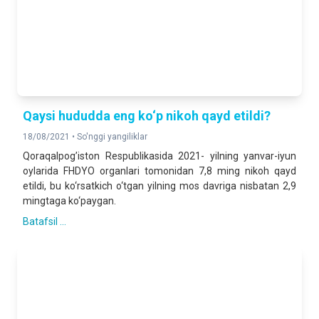
Qaysi hududda eng ko‘p nikoh qayd etildi?
18/08/2021 •
So'nggi yangiliklar
Qoraqalpog’iston Respublikasida 2021- yilning yanvar-iyun
oylarida FHDYO organlari tomonidan 7,8 ming nikoh qayd
etildi, bu ko‘rsatkich o‘tgan yilning mos davriga nisbatan 2,9
mingtaga ko‘paygan.
Batafsil ...