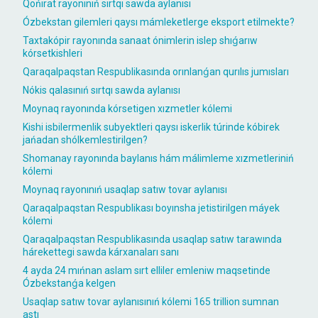
Qońırat rayonınıń sırtqı sawda aylanısı
Ózbekstan gilemleri qaysı mámleketlerge eksport etilmekte?
Taxtakópir rayonında sanaat ónimlerin islep shıǵarıw
kórsetkishleri
Qaraqalpaqstan Respublikasında orınlanǵan qurılıs jumısları
Nókis qalasınıń sırtqı sawda aylanısı
Moynaq rayonında kórsetigen xızmetler kólemi
Kishi isbilermenlik subyektleri qaysı iskerlik túrinde kóbirek
jańadan shólkemlestirilgen?
Shomanay rayonında baylanıs hám málimleme xızmetleriniń
kólemi
Moynaq rayonınıń usaqlap satıw tovar aylanısı
Qaraqalpaqstan Respublikası boyınsha jetistirilgen máyek
kólemi
Qaraqalpaqstan Respublikasında usaqlap satıw tarawında
hárekettegi sawda kárxanaları sanı
4 ayda 24 mıńnan aslam sırt elliler emleniw maqsetinde
Ózbekstanǵa kelgen
Usaqlap satıw tovar aylanısınıń kólemi 165 trillion sumnan
astı