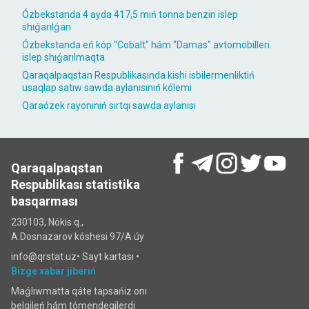
Ózbekstanda 4 ayda 417,5 mıń tonna benzin islep
shıǵarılǵan
Ózbekstanda eń kóp "Cobalt" hám "Damas" avtomobilleri
islep shıǵarılmaqta
Qaraqalpaqstan Respublikasında kishi isbilermenliktiń
usaqlap satıw sawda aylanısınıń kólemi
Qaraózek rayonınıń sırtqı sawda aylanısı
Qaraqalpaqstan
Respublikası statistika
basqarması
230103, Nókis q.,
A.Dosnazarov kóshesi 97/A úy
info@qrstat.uz•
Sayt kartası
•
Bizge xabar jiberiń
Maǵlıwmatta qáte tapsańiz onı
belgileń hám tómendegilerdi