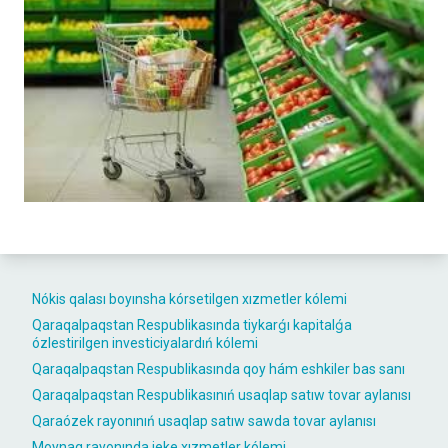
Nókis qalası boyınsha kórsetilgen xızmetler kólemi
Qaraqalpaqstan Respublikasında tiykarǵı kapitalǵa
ózlestirilgen investiciyalardıń kólemi
Qaraqalpaqstan Respublikasında qoy hám eshkiler bas sanı
Qaraqalpaqstan Respublikasınıń usaqlap satıw tovar aylanısı
Qaraózek rayonınıń usaqlap satıw sawda tovar aylanısı
Moynaq rayonında jeke xızmetler kólemi