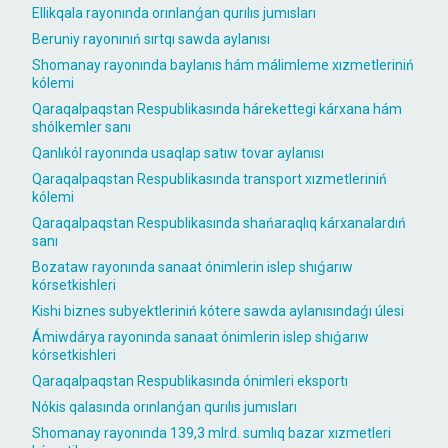
Ellikqala rayonında orınlanǵan qurılıs jumısları
Beruniy rayonınıń sırtqı sawda aylanısı
Shomanay rayonında baylanıs hám málimleme xızmetleriniń
kólemi
Qaraqalpaqstan Respublikasında hárekettegi kárxana hám
shólkemler sanı
Qanlıkól rayonında usaqlap satıw tovar aylanısı
Qaraqalpaqstan Respublikasında transport xızmetleriniń
kólemi
Qaraqalpaqstan Respublikasında shańaraqlıq kárxanalardıń
sanı
Bozataw rayonında sanaat ónimlerin islep shıǵarıw
kórsetkishleri
Kishi biznes subyektleriniń kótere sawda aylanısındaǵı úlesi
Ámiwdárya rayonında sanaat ónimlerin islep shıǵarıw
kórsetkishleri
Qaraqalpaqstan Respublikasında ónimleri eksportı
Nókis qalasında orınlanǵan qurılıs jumısları
Shomanay rayonında 139,3 mlrd. sumlıq bazar xızmetleri