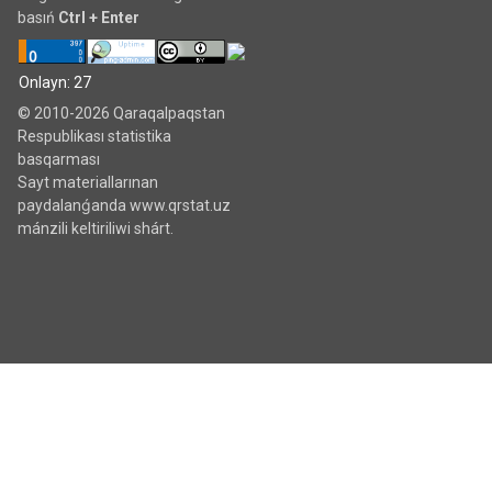
basıń
Ctrl + Enter
Onlayn: 27
© 2010-2026 Qaraqalpaqstan
Respublikası statistika
basqarması
Sayt materiallarınan
paydalanǵanda www.qrstat.uz
mánzili keltiriliwi shárt.