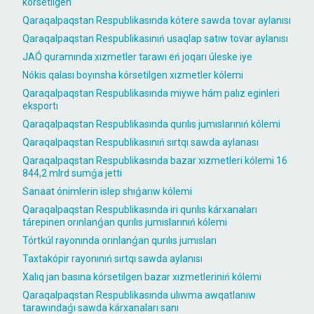
kórsetilgen
Qaraqalpaqstan Respublikasında kótere sawda tovar aylanısı
Qaraqalpaqstan Respublikasınıń usaqlap satıw tovar aylanısı
JAÓ quramında xızmetler tarawı eń joqarı úleske iye
Nókis qalası boyınsha kórsetilgen xızmetler kólemi
Qaraqalpaqstan Respublikasında miywe hám palız eginleri
eksportı
Qaraqalpaqstan Respublikasında qurılıs jumıslarınıń kólemi
Qaraqalpaqstan Respublikasınıń sırtqı sawda aylanası
Qaraqalpaqstan Respublikasında bazar xızmetleri kólemi 16
844,2 mlrd sumǵa jetti
Sanaat ónimlerin islep shıǵarıw kólemi
Qaraqalpaqstan Respublikasında iri qurılıs kárxanaları
tárepinen orınlanǵan qurılıs jumıslarınıń kólemi
Tórtkúl rayonında orınlanǵan qurılıs jumısları
Taxtakópir rayonınıń sırtqı sawda aylanısı
Xalıq jan basına kórsetilgen bazar xızmetleriniń kólemi
Qaraqalpaqstan Respublikasında ulıwma awqatlanıw
tarawındaǵı sawda kárxanaları sanı