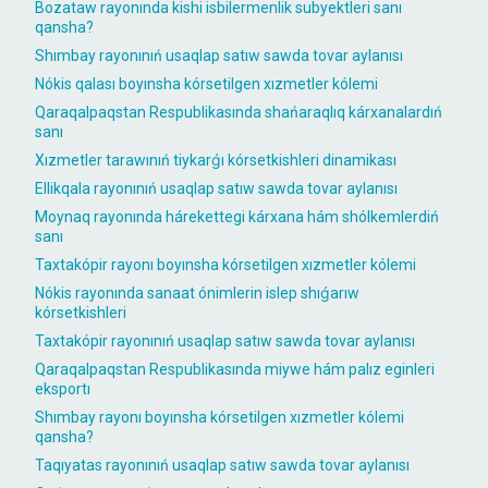
Bozataw rayonında kishi isbilermenlik subyektleri sanı
qansha?
Shımbay rayonınıń usaqlap satıw sawda tovar aylanısı
Nókis qalası boyınsha kórsetilgen xızmetler kólemi
Qaraqalpaqstan Respublikasında shańaraqlıq kárxanalardıń
sanı
Xızmetler tarawınıń tiykarǵı kórsetkishleri dinamikası
Ellikqala rayonınıń usaqlap satıw sawda tovar aylanısı
Moynaq rayonında hárekettegi kárxana hám shólkemlerdiń
sanı
Taxtakópir rayonı boyınsha kórsetilgen xızmetler kólemi
Nókis rayonında sanaat ónimlerin islep shıǵarıw
kórsetkishleri
Taxtakópir rayonınıń usaqlap satıw sawda tovar aylanısı
Qaraqalpaqstan Respublikasında miywe hám palız eginleri
eksportı
Shımbay rayonı boyınsha kórsetilgen xızmetler kólemi
qansha?
Taqıyatas rayonınıń usaqlap satıw sawda tovar aylanısı