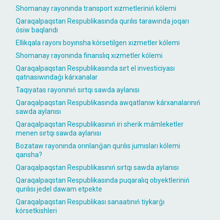
Shomanay rayonında transport xızmetleriniń kólemi
Qaraqalpaqstan Respublikasında qurılıs tarawında joqarı
ósiw baqlandı
Ellikqala rayonı boyınsha kórsetilgen xızmetler kólemi
Shomanay rayonında finanslıq xızmetler kólemi
Qaraqalpaqstan Respublikasında sırt el investiciyası
qatnasıwındaǵı kárxanalar
Taqıyatas rayonınıń sırtqı sawda aylanısı
Qaraqalpaqstan Respublikasında awqatlanıw kárxanalarınıń
sawda aylanısı
Qaraqalpaqstan Respublikasınıń iri sherik mámleketler
menen sırtqı sawda aylanısı
Bozataw rayonında orınlanǵan qurılıs jumısları kólemi
qansha?
Qaraqalpaqstan Respublikasınıń sırtqı sawda aylanısı
Qaraqalpaqstan Respublikasında puqaralıq obyektleriniń
qurılısı jedel dawam etpekte
Qaraqalpaqstan Respublikası sanaatınıń tiykarǵı
kórsetkishleri