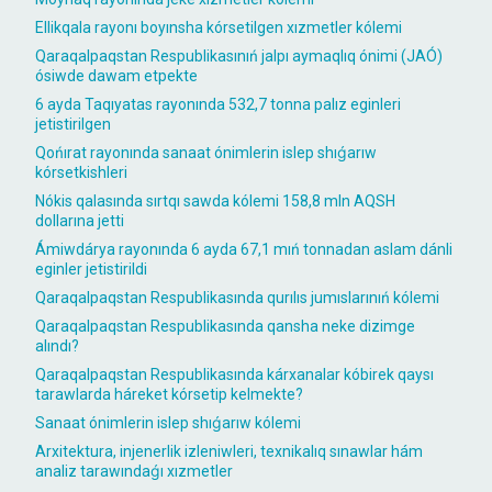
Ellikqala rayonı boyınsha kórsetilgen xızmetler kólemi
Qaraqalpaqstan Respublikasınıń jalpı aymaqlıq ónimi (JAÓ)
ósiwde dawam etpekte
6 ayda Taqıyatas rayonında 532,7 tonna palız eginleri
jetistirilgen
Qońırat rayonında sanaat ónimlerin islep shıǵarıw
kórsetkishleri
Nókis qalasında sırtqı sawda kólemi 158,8 mln AQSH
dollarına jetti
Ámiwdárya rayonında 6 ayda 67,1 mıń tonnadan aslam dánli
eginler jetistirildi
Qaraqalpaqstan Respublikasında qurılıs jumıslarınıń kólemi
Qaraqalpaqstan Respublikasında qansha neke dizimge
alındı?
Qaraqalpaqstan Respublikasında kárxanalar kóbirek qaysı
tarawlarda háreket kórsetip kelmekte?
Sanaat ónimlerin islep shıǵarıw kólemi
Arxitektura, injenerlik izleniwleri, texnikalıq sınawlar hám
analiz tarawındaǵı xızmetler