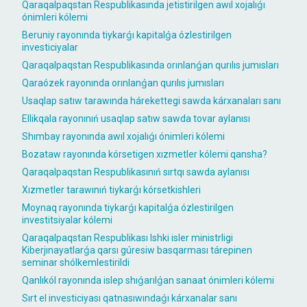
Qaraqalpaqstan Respublikasında jetistirilgen awıl xojalıǵı
ónimleri kólemi
Beruniy rayonında tiykarǵı kapitalǵa ózlestirilgen
investiciyalar
Qaraqalpaqstan Respublikasında orınlanǵan qurılıs jumısları
Qaraózek rayonında orınlanǵan qurılıs jumısları
Usaqlap satıw tarawında hárekettegi sawda kárxanaları sanı
Ellikqala rayonınıń usaqlap satıw sawda tovar aylanısı
Shımbay rayonında awıl xojalıǵı ónimleri kólemi
Bozataw rayonında kórsetigen xızmetler kólemi qansha?
Qaraqalpaqstan Respublikasınıń sırtqı sawda aylanısı
Xızmetler tarawınıń tiykarǵı kórsetkishleri
Moynaq rayonında tiykarǵı kapitalǵa ózlestirilgen
investitsiyalar kólemi
Qaraqalpaqstan Respublikası Ishki isler ministrligi
Kiberjınayatlarǵa qarsı gúresiw basqarması tárepinen
seminar shólkemlestirildi
Qanlıkól rayonında islep shıǵarılǵan sanaat ónimleri kólemi
Sırt el investiciyası qatnasıwındaǵı kárxanalar sanı