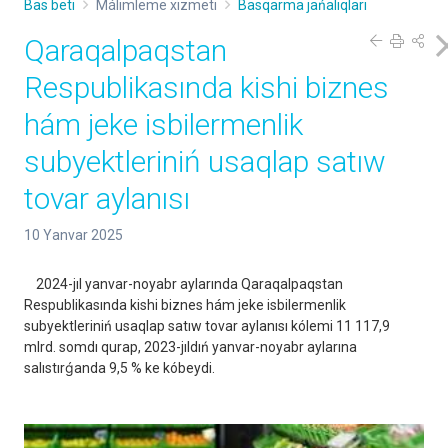
Bas beti
Málimleme xızmeti
Basqarma jańalıqları
Qaraqalpaqstan
Respublikasında kishi biznes
hám jeke isbilermenlik
subyektleriniń usaqlap satıw
tovar aylanısı
10 Yanvar 2025
2024-jıl yanvar-noyabr aylarında Qaraqalpaqstan
Respublikasında kishi biznes hám jeke isbilermenlik
subyektleriniń usaqlap satıw tovar aylanısı kólemi 11 117,9
mlrd. somdı qurap, 2023-jıldıń yanvar-noyabr aylarına
salıstırǵanda 9,5 % ke kóbeydi.