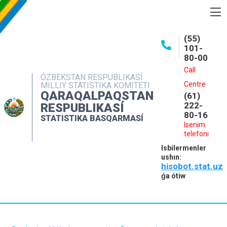
BASQARMA HAQQINDA
(55)
101-
ASHIQ MAǴLIWMATLAR
80-00
BASPALAR
Call
ÓZBEKSTAN RESPUBLIKASÍ
Centre
MILLIY STATISTIKA KOMITETI
INTERAKTIV XIZMETLER
QARAQALPAQSTAN
(61)
MÁLIMLEME XIZMETI
222-
RESPUBLIKASÍ
80-16
STATISTIKA BASQARMASÍ
MÚRÁJAATLAR
Isenim
telefonı
KONTAKTLAR
Isbilermenler
ushın:
hisobot.stat.uz
ǵa ótiw