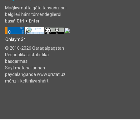
Maǵlıwmatta qáte tapsańiz onı
belgileń hám tómendegilerdi
basıń
Ctrl + Enter
Onlayn: 34
© 2010-2026 Qaraqalpaqstan
Respublikası statistika
basqarması
Sayt materiallarınan
paydalanǵanda www.qrstat.uz
mánzili keltiriliwi shárt.