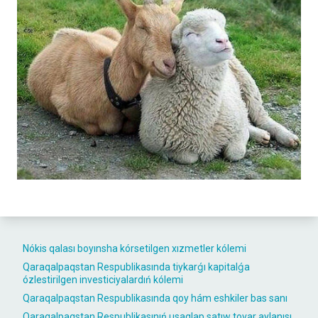
Nókis qalası boyınsha kórsetilgen xızmetler kólemi
Qaraqalpaqstan Respublikasında tiykarǵı kapitalǵa
ózlestirilgen investiciyalardıń kólemi
Qaraqalpaqstan Respublikasında qoy hám eshkiler bas sanı
Qaraqalpaqstan Respublikasınıń usaqlap satıw tovar aylanısı