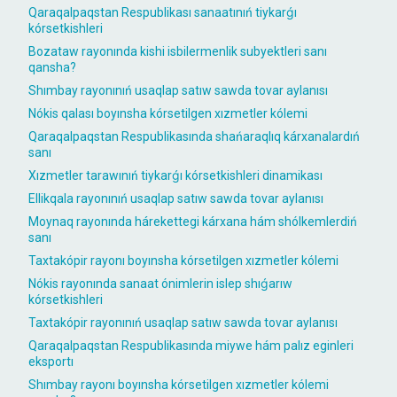
Qaraqalpaqstan Respublikası sanaatınıń tiykarǵı
kórsetkishleri
Bozataw rayonında kishi isbilermenlik subyektleri sanı
qansha?
Shımbay rayonınıń usaqlap satıw sawda tovar aylanısı
Nókis qalası boyınsha kórsetilgen xızmetler kólemi
Qaraqalpaqstan Respublikasında shańaraqlıq kárxanalardıń
sanı
Xızmetler tarawınıń tiykarǵı kórsetkishleri dinamikası
Ellikqala rayonınıń usaqlap satıw sawda tovar aylanısı
Moynaq rayonında hárekettegi kárxana hám shólkemlerdiń
sanı
Taxtakópir rayonı boyınsha kórsetilgen xızmetler kólemi
Nókis rayonında sanaat ónimlerin islep shıǵarıw
kórsetkishleri
Taxtakópir rayonınıń usaqlap satıw sawda tovar aylanısı
Qaraqalpaqstan Respublikasında miywe hám palız eginleri
eksportı
Shımbay rayonı boyınsha kórsetilgen xızmetler kólemi