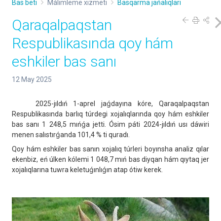
Bas beti
Málimleme xızmeti
Basqarma jańalıqları
Qaraqalpaqstan
Respublikasında qoy hám
eshkiler bas sanı
12 May 2025
2025-jıldıń 1-aprel jaǵdayına kóre, Qaraqalpaqstan
Respublikasında barlıq túrdegi xojalıqlarında qoy hám eshkiler
bas sanı 1 248,5 mıńǵa jetti. Ósim páti 2024-jıldıń usı dáwiri
menen salıstırǵanda 101,4 % ti quradı.
Qoy hám eshkiler bas sanın xojalıq túrleri boyınsha analiz qılar
ekenbiz, eń úlken kólemi 1 048,7 mıń bas diyqan hám qıytaq jer
xojalıqlarına tuwra keletuǵınlıǵın atap ótiw kerek.