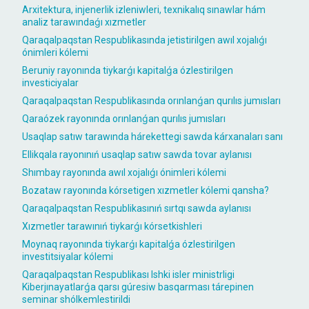
Arxitektura, injenerlik izleniwleri, texnikalıq sınawlar hám
analiz tarawındaǵı xızmetler
Qaraqalpaqstan Respublikasında jetistirilgen awıl xojalıǵı
ónimleri kólemi
Beruniy rayonında tiykarǵı kapitalǵa ózlestirilgen
investiciyalar
Qaraqalpaqstan Respublikasında orınlanǵan qurılıs jumısları
Qaraózek rayonında orınlanǵan qurılıs jumısları
Usaqlap satıw tarawında hárekettegi sawda kárxanaları sanı
Ellikqala rayonınıń usaqlap satıw sawda tovar aylanısı
Shımbay rayonında awıl xojalıǵı ónimleri kólemi
Bozataw rayonında kórsetigen xızmetler kólemi qansha?
Qaraqalpaqstan Respublikasınıń sırtqı sawda aylanısı
Xızmetler tarawınıń tiykarǵı kórsetkishleri
Moynaq rayonında tiykarǵı kapitalǵa ózlestirilgen
investitsiyalar kólemi
Qaraqalpaqstan Respublikası Ishki isler ministrligi
Kiberjınayatlarǵa qarsı gúresiw basqarması tárepinen
seminar shólkemlestirildi