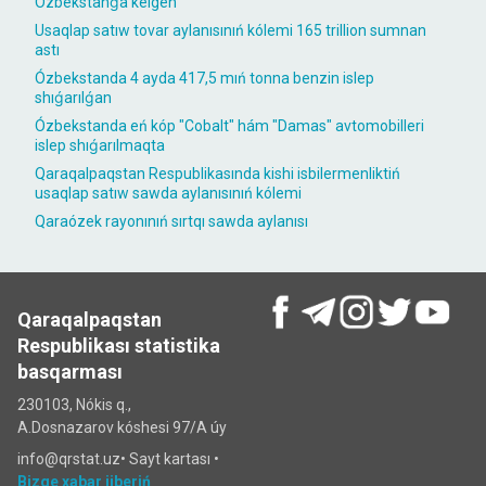
Ózbekstanǵa kelgen
Usaqlap satıw tovar aylanısınıń kólemi 165 trillion sumnan
astı
Ózbekstanda 4 ayda 417,5 mıń tonna benzin islep
shıǵarılǵan
Ózbekstanda eń kóp "Cobalt" hám "Damas" avtomobilleri
islep shıǵarılmaqta
Qaraqalpaqstan Respublikasında kishi isbilermenliktiń
usaqlap satıw sawda aylanısınıń kólemi
Qaraózek rayonınıń sırtqı sawda aylanısı
Qaraqalpaqstan
Respublikası statistika
basqarması
230103, Nókis q.,
A.Dosnazarov kóshesi 97/A úy
info@qrstat.uz•
Sayt kartası
•
Bizge xabar jiberiń