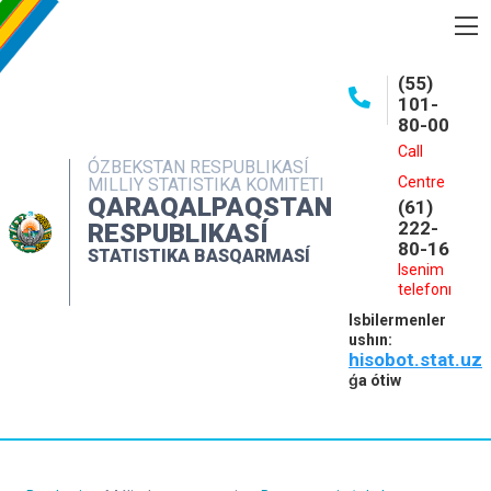
BASQARMA HAQQINDA
(55)
101-
ASHIQ MAǴLIWMATLAR
80-00
BASPALAR
Call
ÓZBEKSTAN RESPUBLIKASÍ
Centre
MILLIY STATISTIKA KOMITETI
INTERAKTIV XIZMETLER
QARAQALPAQSTAN
(61)
MÁLIMLEME XIZMETI
222-
RESPUBLIKASÍ
80-16
STATISTIKA BASQARMASÍ
MÚRÁJAATLAR
Isenim
telefonı
KONTAKTLAR
Isbilermenler
ushın:
hisobot.stat.uz
ǵa ótiw