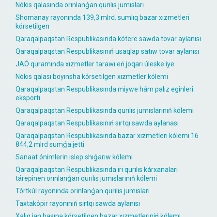
Nókis qalasında orınlanǵan qurılıs jumısları
Shomanay rayonında 139,3 mlrd. sumlıq bazar xızmetleri
kórsetilgen
Qaraqalpaqstan Respublikasında kótere sawda tovar aylanısı
Qaraqalpaqstan Respublikasınıń usaqlap satıw tovar aylanısı
JAÓ quramında xızmetler tarawı eń joqarı úleske iye
Nókis qalası boyınsha kórsetilgen xızmetler kólemi
Qaraqalpaqstan Respublikasında miywe hám palız eginleri
eksportı
Qaraqalpaqstan Respublikasında qurılıs jumıslarınıń kólemi
Qaraqalpaqstan Respublikasınıń sırtqı sawda aylanası
Qaraqalpaqstan Respublikasında bazar xızmetleri kólemi 16
844,2 mlrd sumǵa jetti
Sanaat ónimlerin islep shıǵarıw kólemi
Qaraqalpaqstan Respublikasında iri qurılıs kárxanaları
tárepinen orınlanǵan qurılıs jumıslarınıń kólemi
Tórtkúl rayonında orınlanǵan qurılıs jumısları
Taxtakópir rayonınıń sırtqı sawda aylanısı
Xalıq jan basına kórsetilgen bazar xızmetleriniń kólemi