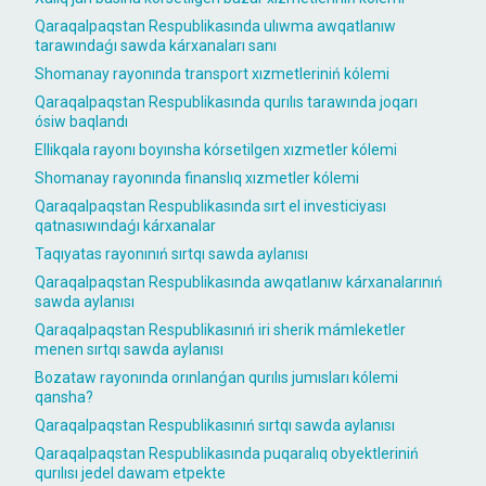
Qaraqalpaqstan Respublikasında ulıwma awqatlanıw
tarawındaǵı sawda kárxanaları sanı
Shomanay rayonında transport xızmetleriniń kólemi
Qaraqalpaqstan Respublikasında qurılıs tarawında joqarı
ósiw baqlandı
Ellikqala rayonı boyınsha kórsetilgen xızmetler kólemi
Shomanay rayonında finanslıq xızmetler kólemi
Qaraqalpaqstan Respublikasında sırt el investiciyası
qatnasıwındaǵı kárxanalar
Taqıyatas rayonınıń sırtqı sawda aylanısı
Qaraqalpaqstan Respublikasında awqatlanıw kárxanalarınıń
sawda aylanısı
Qaraqalpaqstan Respublikasınıń iri sherik mámleketler
menen sırtqı sawda aylanısı
Bozataw rayonında orınlanǵan qurılıs jumısları kólemi
qansha?
Qaraqalpaqstan Respublikasınıń sırtqı sawda aylanısı
Qaraqalpaqstan Respublikasında puqaralıq obyektleriniń
qurılısı jedel dawam etpekte