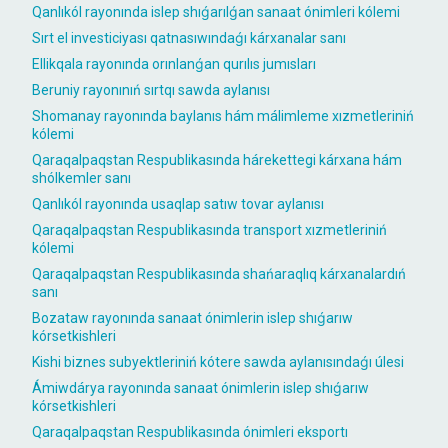
Qanlıkól rayonında islep shıǵarılǵan sanaat ónimleri kólemi
Sırt el investiciyası qatnasıwındaǵı kárxanalar sanı
Ellikqala rayonında orınlanǵan qurılıs jumısları
Beruniy rayonınıń sırtqı sawda aylanısı
Shomanay rayonında baylanıs hám málimleme xızmetleriniń
kólemi
Qaraqalpaqstan Respublikasında hárekettegi kárxana hám
shólkemler sanı
Qanlıkól rayonında usaqlap satıw tovar aylanısı
Qaraqalpaqstan Respublikasında transport xızmetleriniń
kólemi
Qaraqalpaqstan Respublikasında shańaraqlıq kárxanalardıń
sanı
Bozataw rayonında sanaat ónimlerin islep shıǵarıw
kórsetkishleri
Kishi biznes subyektleriniń kótere sawda aylanısındaǵı úlesi
Ámiwdárya rayonında sanaat ónimlerin islep shıǵarıw
kórsetkishleri
Qaraqalpaqstan Respublikasında ónimleri eksportı