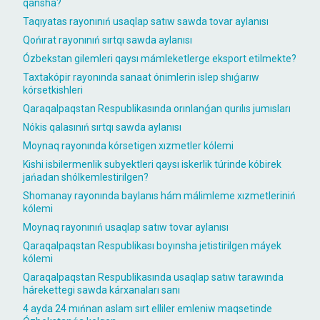
qansha?
Taqıyatas rayonınıń usaqlap satıw sawda tovar aylanısı
Qońırat rayonınıń sırtqı sawda aylanısı
Ózbekstan gilemleri qaysı mámleketlerge eksport etilmekte?
Taxtakópir rayonında sanaat ónimlerin islep shıǵarıw
kórsetkishleri
Qaraqalpaqstan Respublikasında orınlanǵan qurılıs jumısları
Nókis qalasınıń sırtqı sawda aylanısı
Moynaq rayonında kórsetigen xızmetler kólemi
Kishi isbilermenlik subyektleri qaysı iskerlik túrinde kóbirek
jańadan shólkemlestirilgen?
Shomanay rayonında baylanıs hám málimleme xızmetleriniń
kólemi
Moynaq rayonınıń usaqlap satıw tovar aylanısı
Qaraqalpaqstan Respublikası boyınsha jetistirilgen máyek
kólemi
Qaraqalpaqstan Respublikasında usaqlap satıw tarawında
hárekettegi sawda kárxanaları sanı
4 ayda 24 mıńnan aslam sırt elliler emleniw maqsetinde