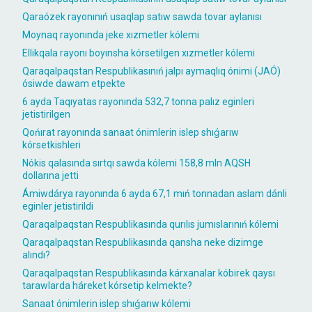
Qaraózek rayonınıń usaqlap satıw sawda tovar aylanısı
Moynaq rayonında jeke xızmetler kólemi
Ellikqala rayonı boyınsha kórsetilgen xızmetler kólemi
Qaraqalpaqstan Respublikasınıń jalpı aymaqlıq ónimi (JAÓ)
ósiwde dawam etpekte
6 ayda Taqıyatas rayonında 532,7 tonna palız eginleri
jetistirilgen
Qońırat rayonında sanaat ónimlerin islep shıǵarıw
kórsetkishleri
Nókis qalasında sırtqı sawda kólemi 158,8 mln AQSH
dollarına jetti
Ámiwdárya rayonında 6 ayda 67,1 mıń tonnadan aslam dánli
eginler jetistirildi
Qaraqalpaqstan Respublikasında qurılıs jumıslarınıń kólemi
Qaraqalpaqstan Respublikasında qansha neke dizimge
alındı?
Qaraqalpaqstan Respublikasında kárxanalar kóbirek qaysı
tarawlarda háreket kórsetip kelmekte?
Sanaat ónimlerin islep shıǵarıw kólemi