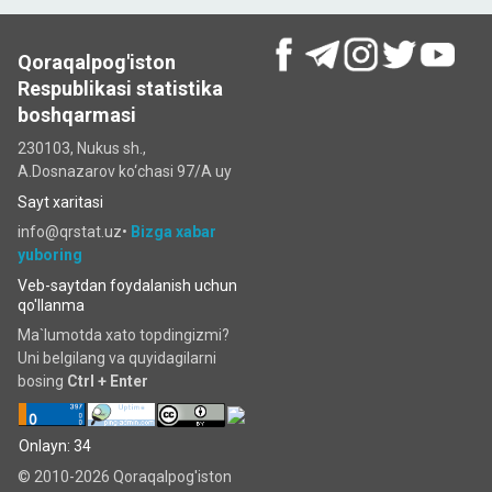
Qoraqalpog'iston
Respublikasi statistika
boshqarmasi
230103, Nukus sh.,
A.Dosnazarov ko‘chаsi 97/A uy
Sayt xaritasi
info@qrstat.uz•
Bizga xabar
yuboring
Veb-saytdan foydalanish uchun
qo'llanma
Ma`lumotda xato topdingizmi?
Uni belgilang va quyidagilarni
bosing
Ctrl + Enter
Onlayn: 34
© 2010-2026 Qoraqalpog'iston