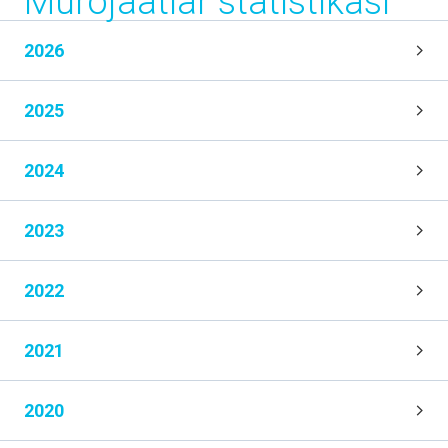
Murojaatlar statistikasi
2025- yilning yanvar-iyun oylariga nisbatan foizda
2026
QURILISH ISHLARI
142,9 %
2025- yilning yanvar-iyun oylariga nisbatan foizda
2025
YUK AYLANMASI
104,7 %
2024
2025- yilning yanvar-iyun oylariga nisbatan foizda
2023
YO‘LOVCHI AYLANMASI
105,1 %
2025- yilning yanvar-iyun oylariga nisbatan foizda
2022
CHAKANA TOVAR AYLANMASI
2021
128,8 %
2025- yilning yanvar-iyun oylariga nisbatan foizda
2020
XIZMATLAR