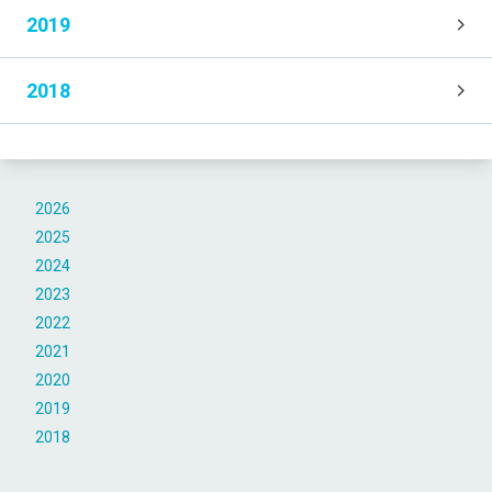
116,4 %
2019
2025- yilning yanvar-iyun oylariga nisbatan foizda
2018
DOIMIY AHOLI SONI
2 061 488
2026- yil 1- iyul holatiga
2026
2025
2024
2023
2022
2021
2020
2019
2018