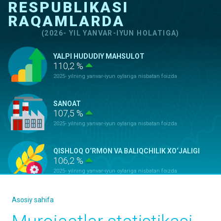
RESPUBLIKASI
RAQAMLARDA
(2026- YIL YANVAR-IYUN HOLATIGA)
YALPI HUDUDIY MAHSULOT
110,2 %
2025- yilning yanvar-iyun oylariga nisbatan foizda
SANOAT
107,5 %
2025- yilning yanvar-iyun oylariga nisbatan foizda
QISHLOQ O‘RMON VA BALIQCHILIK XO‘JALIGI
106,2 %
2025- yilning yanvar-iyun oylariga nisbatan foizda
ASOSIY KAPITALGA KIRITILGAN
Asosiy sahifa
INVESTITSIYALAR
100,9 %