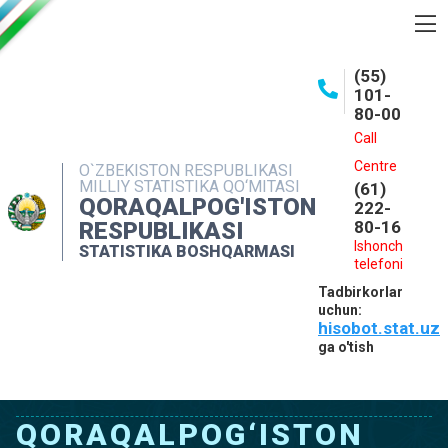
BOSHQARMA HAQIDA
(55)
101-
OCHIQ MA'LUMOTLAR
80-00
NASHRLAR
Call
Centre
O`ZBEKISTON RESPUBLIKASI
INTERAKTIV XIZMATLAR
MILLIY STATISTIKA QO‘MITASI
(61)
QORAQALPOG'ISTON
MATBUOT XIZMATI
222-
RESPUBLIKASI
80-16
MUROJAATLAR
Ishonch
STATISTIKA BOSHQARMASI
telefoni
KONTAKTLAR
Tadbirkorlar
uchun:
hisobot.stat.uz
ga o'tish
QORAQALPOG‘ISTON