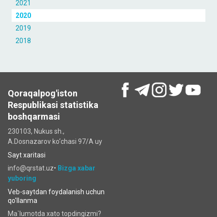
2021
2020
2019
2018
Qoraqalpog'iston
Respublikasi statistika
boshqarmasi
230103, Nukus sh.,
A.Dosnazarov ko‘chаsi 97/A uy
Sayt xaritasi
info@qrstat.uz•
Bizga xabar
yuboring
Veb-saytdan foydalanish uchun
qo'llanma
Ma`lumotda xato topdingizmi?