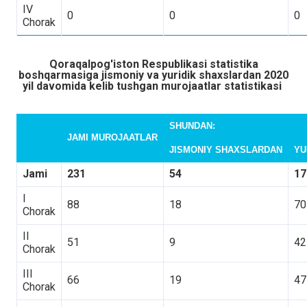
IV
0
0
0
Chorak
Qoraqalpog'iston Respublikasi statistika
boshqarmasiga
jismoniy va yuridik shaxslardan 2020
yil davomida kelib tushgan murojaatlar statistikasi
SHUNDAN:
JAMI MUROJAATLAR
JISMONIY SHAXSLARDAN
YU
Jami
231
54
17
I
88
18
70
Chorak
II
51
9
4
Chorak
III
66
19
47
Chorak