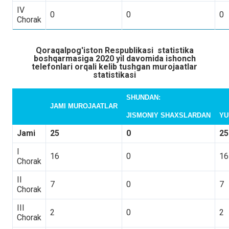
IV
0
0
0
Chorak
Qoraqalpog'iston Respublikasi statistika
boshqarmasiga 2020 yil davomida ishonch
telefonlari orqali kelib tushgan murojaatlar
statistikasi
SHUNDAN:
JAMI MUROJAATLAR
JISMONIY SHAXSLARDAN
YU
Jami
25
0
25
I
16
0
16
Chorak
II
7
0
7
Chorak
III
2
0
2
Chorak