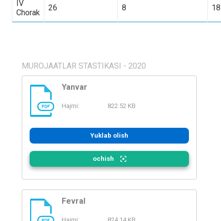
IV
26
8
1
Chorak
MUROJAATLAR STASTIKASI - 2020
Yanvar
Hajmi:
822.52 KB
PDF
Yuklab olish
ochish
Fevral
Hajmi:
824.14 KB