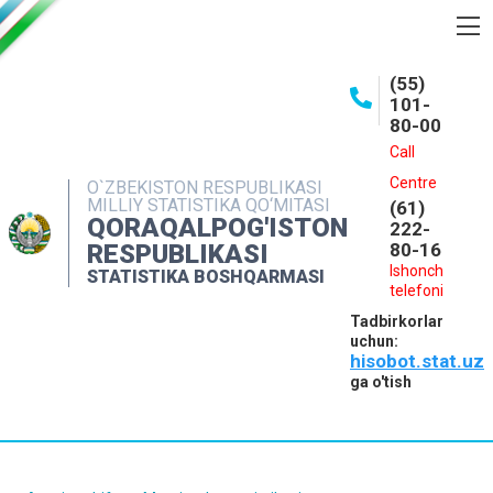
BOSHQARMA HAQIDA
(55)
101-
OCHIQ MA'LUMOTLAR
80-00
NASHRLAR
Call
Centre
O`ZBEKISTON RESPUBLIKASI
INTERAKTIV XIZMATLAR
MILLIY STATISTIKA QO‘MITASI
(61)
QORAQALPOG'ISTON
MATBUOT XIZMATI
222-
RESPUBLIKASI
80-16
MUROJAATLAR
Ishonch
STATISTIKA BOSHQARMASI
telefoni
KONTAKTLAR
Tadbirkorlar
uchun:
hisobot.stat.uz
ga o'tish