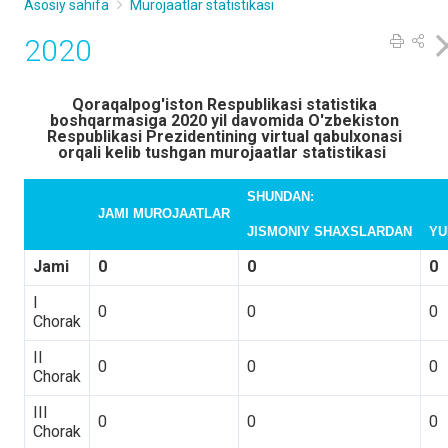
Asosiy sahifa
Murojaatlar statistikasi
2020
Qoraqalpog'iston Respublikasi statistika
boshqarmasiga 2020 yil davomida O'zbekiston
Respublikasi Prezidentining virtual qabulxonasi
orqali kelib tushgan murojaatlar statistikasi
SHUNDAN:
JAMI MUROJAATLAR
JISMONIY SHAXSLARDAN
YU
Jami
0
0
0
I
0
0
0
Chorak
II
0
0
0
Chorak
III
0
0
0
Chorak