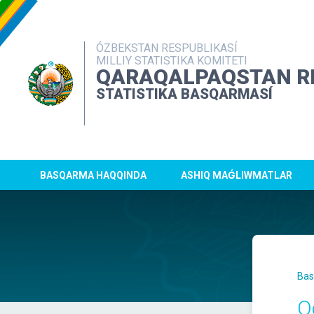
ÓZBEKSTAN RESPUBLIKASÍ
MILLIY STATISTIKA KOMITETI
QARAQALPAQSTAN R
STATISTIKA BASQARMASÍ
BASQARMA HAQQINDA
ASHIQ MAǴLIWMATLAR
Bas
Q