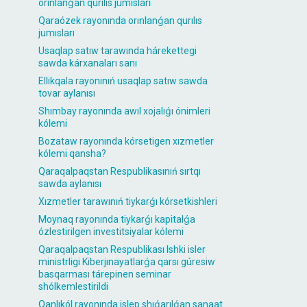
orınlanǵan qurılıs jumısları
Qaraózek rayonında orınlanǵan qurılıs
jumısları
Usaqlap satıw tarawında hárekettegi
sawda kárxanaları sanı
Ellikqala rayonınıń usaqlap satıw sawda
tovar aylanısı
Shımbay rayonında awıl xojalıǵı ónimleri
kólemi
Bozataw rayonında kórsetigen xızmetler
kólemi qansha?
Qaraqalpaqstan Respublikasınıń sırtqı
sawda aylanısı
Xızmetler tarawınıń tiykarǵı kórsetkishleri
Moynaq rayonında tiykarǵı kapitalǵa
ózlestirilgen investitsiyalar kólemi
Qaraqalpaqstan Respublikası Ishki isler
ministrligi Kiberjınayatlarǵa qarsı gúresiw
basqarması tárepinen seminar
shólkemlestirildi
Qanlıkól rayonında islep shıǵarılǵan sanaat