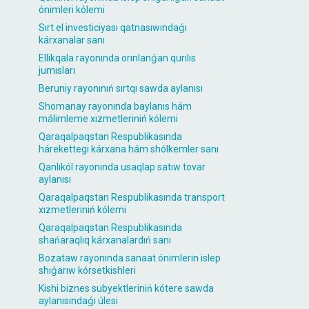
ónimleri kólemi
Sırt el investiciyası qatnasıwındaǵı
kárxanalar sanı
Ellikqala rayonında orınlanǵan qurılıs
jumısları
Beruniy rayonınıń sırtqı sawda aylanısı
Shomanay rayonında baylanıs hám
málimleme xızmetleriniń kólemi
Qaraqalpaqstan Respublikasında
hárekettegi kárxana hám shólkemler sanı
Qanlıkól rayonında usaqlap satıw tovar
aylanısı
Qaraqalpaqstan Respublikasında transport
xızmetleriniń kólemi
Qaraqalpaqstan Respublikasında
shańaraqlıq kárxanalardıń sanı
Bozataw rayonında sanaat ónimlerin islep
shıǵarıw kórsetkishleri
Kishi biznes subyektleriniń kótere sawda
aylanısındaǵı úlesi