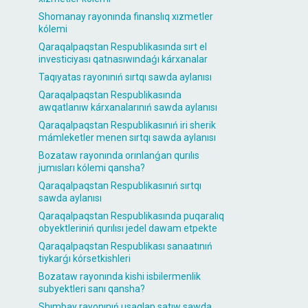
Shomanay rayonında finanslıq xızmetler
kólemi
Qaraqalpaqstan Respublikasında sırt el
investiciyası qatnasıwındaǵı kárxanalar
Taqıyatas rayonınıń sırtqı sawda aylanısı
Qaraqalpaqstan Respublikasında
awqatlanıw kárxanalarınıń sawda aylanısı
Qaraqalpaqstan Respublikasınıń iri sherik
mámleketler menen sırtqı sawda aylanısı
Bozataw rayonında orınlanǵan qurılıs
jumısları kólemi qansha?
Qaraqalpaqstan Respublikasınıń sırtqı
sawda aylanısı
Qaraqalpaqstan Respublikasında puqaralıq
obyektleriniń qurılısı jedel dawam etpekte
Qaraqalpaqstan Respublikası sanaatınıń
tiykarǵı kórsetkishleri
Bozataw rayonında kishi isbilermenlik
subyektleri sanı qansha?
Shımbay rayonınıń usaqlap satıw sawda