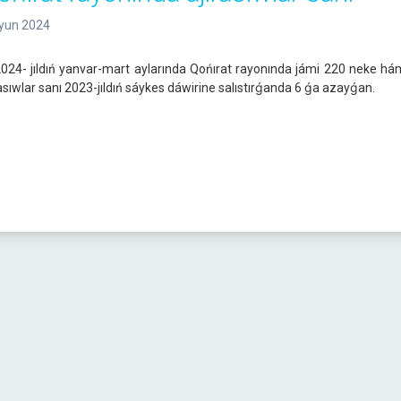
Iyun 2024
4- jıldıń yanvar-mart aylarında Qońırat rayonında jámi 220 neke hám
rasıwlar sanı 2023-jıldıń sáykes dáwirine salıstırǵanda 6 ǵa azayǵan.