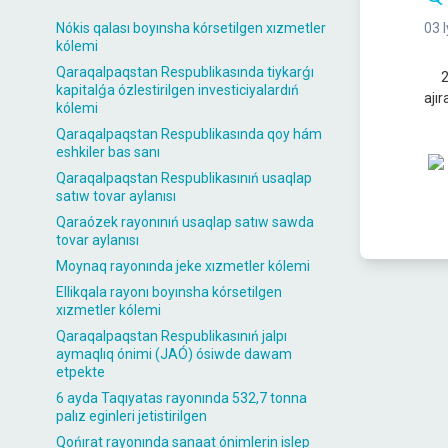
Nókis qalası boyınsha kórsetilgen xızmetler
03 
kólemi
Qaraqalpaqstan Respublikasında tiykarǵı
202
kapitalǵa ózlestirilgen investiciyalardıń
ajı
kólemi
Qaraqalpaqstan Respublikasında qoy hám
eshkiler bas sanı
Qaraqalpaqstan Respublikasınıń usaqlap
satıw tovar aylanısı
Qaraózek rayonınıń usaqlap satıw sawda
tovar aylanısı
Moynaq rayonında jeke xızmetler kólemi
Ellikqala rayonı boyınsha kórsetilgen
xızmetler kólemi
Qaraqalpaqstan Respublikasınıń jalpı
aymaqlıq ónimi (JAÓ) ósiwde dawam
etpekte
6 ayda Taqıyatas rayonında 532,7 tonna
palız eginleri jetistirilgen
Qońırat rayonında sanaat ónimlerin islep