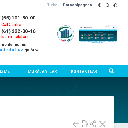
O`zbek
Qaraqalpaqsha
(55) 101-80-00
Call Centre
(61) 222-80-16
Isenim telefonı
rmenler ushın:
bot.stat.uz
ǵa ótiw
IZMETI
MÚRÁJAATLAR
KONTAKTLAR