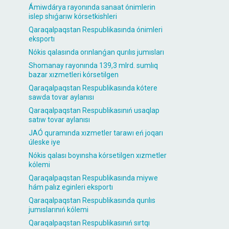
Ámiwdárya rayonında sanaat ónimlerin
islep shıǵarıw kórsetkishleri
Qaraqalpaqstan Respublikasında ónimleri
eksportı
Nókis qalasında orınlanǵan qurılıs jumısları
Shomanay rayonında 139,3 mlrd. sumlıq
bazar xızmetleri kórsetilgen
Qaraqalpaqstan Respublikasında kótere
sawda tovar aylanısı
Qaraqalpaqstan Respublikasınıń usaqlap
satıw tovar aylanısı
JAÓ quramında xızmetler tarawı eń joqarı
úleske iye
Nókis qalası boyınsha kórsetilgen xızmetler
kólemi
Qaraqalpaqstan Respublikasında miywe
hám palız eginleri eksportı
Qaraqalpaqstan Respublikasında qurılıs
jumıslarınıń kólemi
Qaraqalpaqstan Respublikasınıń sırtqı