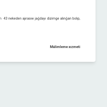
 43 nekeden ajırasıw jaǵdayı dizimge alınǵan bolıp,
Málimleme xızmeti