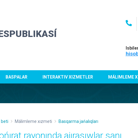
ESPUBLIKASÍ
Isbile
hiso
BASPALAR
INTERAKTIV XIZMETLER
MÁLIMLEME X
 beti
Málimleme xızmeti
Basqarma jańalıqları
ońırat rayonında ajırasıwlar sanı