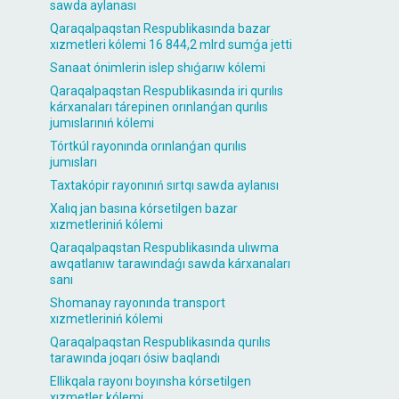
sawda aylanası
Qaraqalpaqstan Respublikasında bazar
xızmetleri kólemi 16 844,2 mlrd sumǵa jetti
Sanaat ónimlerin islep shıǵarıw kólemi
Qaraqalpaqstan Respublikasında iri qurılıs
kárxanaları tárepinen orınlanǵan qurılıs
jumıslarınıń kólemi
Tórtkúl rayonında orınlanǵan qurılıs
jumısları
Taxtakópir rayonınıń sırtqı sawda aylanısı
Xalıq jan basına kórsetilgen bazar
xızmetleriniń kólemi
Qaraqalpaqstan Respublikasında ulıwma
awqatlanıw tarawındaǵı sawda kárxanaları
sanı
Shomanay rayonında transport
xızmetleriniń kólemi
Qaraqalpaqstan Respublikasında qurılıs
tarawında joqarı ósiw baqlandı
Ellikqala rayonı boyınsha kórsetilgen
xızmetler kólemi