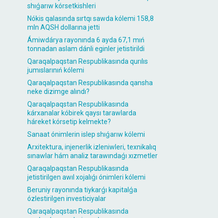
shıǵarıw kórsetkishleri
Nókis qalasında sırtqı sawda kólemi 158,8
mln AQSH dollarına jetti
Ámiwdárya rayonında 6 ayda 67,1 mıń
tonnadan aslam dánli eginler jetistirildi
Qaraqalpaqstan Respublikasında qurılıs
jumıslarınıń kólemi
Qaraqalpaqstan Respublikasında qansha
neke dizimge alındı?
Qaraqalpaqstan Respublikasında
kárxanalar kóbirek qaysı tarawlarda
háreket kórsetip kelmekte?
Sanaat ónimlerin islep shıǵarıw kólemi
Arxitektura, injenerlik izleniwleri, texnikalıq
sınawlar hám analiz tarawındaǵı xızmetler
Qaraqalpaqstan Respublikasında
jetistirilgen awıl xojalıǵı ónimleri kólemi
Beruniy rayonında tiykarǵı kapitalǵa
ózlestirilgen investiciyalar
Qaraqalpaqstan Respublikasında