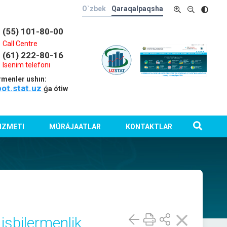
O`zbek
Qaraqalpaqsha
(55) 101-80-00
Call Centre
(61) 222-80-16
Isenim telefonı
rmenler ushın:
bot.stat.uz
ǵa ótiw
IZMETI
MÚRÁJAATLAR
KONTAKTLAR
isbilermenlik