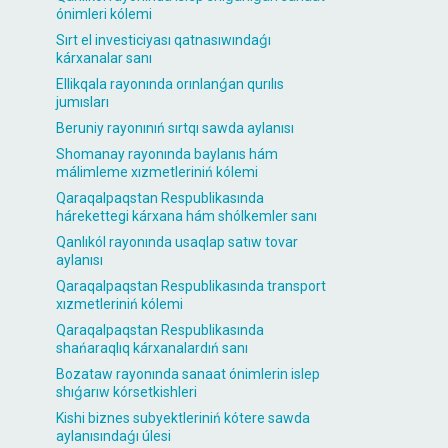
ónimleri kólemi
Sırt el investiciyası qatnasıwındaǵı
kárxanalar sanı
Ellikqala rayonında orınlanǵan qurılıs
jumısları
Beruniy rayonınıń sırtqı sawda aylanısı
Shomanay rayonında baylanıs hám
málimleme xızmetleriniń kólemi
Qaraqalpaqstan Respublikasında
hárekettegi kárxana hám shólkemler sanı
Qanlıkól rayonında usaqlap satıw tovar
aylanısı
Qaraqalpaqstan Respublikasında transport
xızmetleriniń kólemi
Qaraqalpaqstan Respublikasında
shańaraqlıq kárxanalardıń sanı
Bozataw rayonında sanaat ónimlerin islep
shıǵarıw kórsetkishleri
Kishi biznes subyektleriniń kótere sawda
aylanısındaǵı úlesi