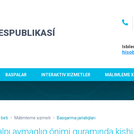
ESPUBLIKASÍ
Isbile
hiso
BASPALAR
INTERAKTIV XIZMETLER
MÁLIMLEME X
 beti
Málimleme xızmeti
Basqarma jańalıqları
alpı aymaqlıq ónimi quramında kishi 