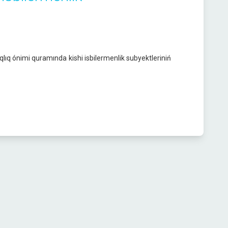
ıq ónimi quramında kishi isbilermenlik subyektleriniń