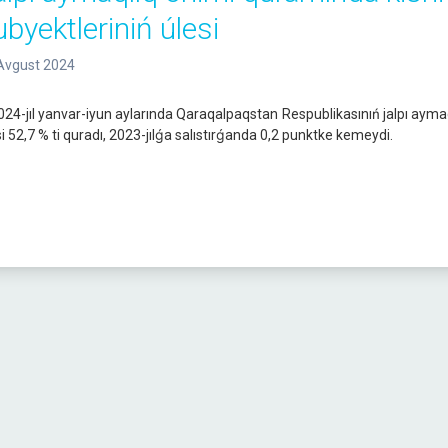
ubyektleriniń úlesi
Avgust 2024
4-jıl yanvar-iyun aylarında Qaraqalpaqstan Respublikasınıń jalpı aymaql
si 52,7 % ti quradı, 2023-jılǵa salıstırǵanda 0,2 punktke kemeydi.