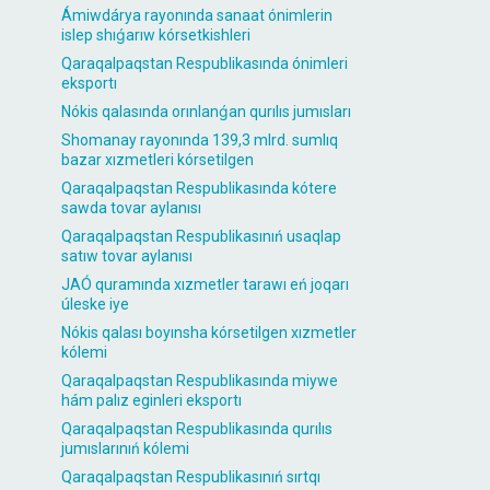
Ámiwdárya rayonında sanaat ónimlerin
islep shıǵarıw kórsetkishleri
Qaraqalpaqstan Respublikasında ónimleri
eksportı
Nókis qalasında orınlanǵan qurılıs jumısları
Shomanay rayonında 139,3 mlrd. sumlıq
bazar xızmetleri kórsetilgen
Qaraqalpaqstan Respublikasında kótere
sawda tovar aylanısı
Qaraqalpaqstan Respublikasınıń usaqlap
satıw tovar aylanısı
JAÓ quramında xızmetler tarawı eń joqarı
úleske iye
Nókis qalası boyınsha kórsetilgen xızmetler
kólemi
Qaraqalpaqstan Respublikasında miywe
hám palız eginleri eksportı
Qaraqalpaqstan Respublikasında qurılıs
jumıslarınıń kólemi
Qaraqalpaqstan Respublikasınıń sırtqı