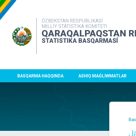
ÓZBEKSTAN RESPUBLIKASÍ
MILLIY STATISTIKA KOMITETI
QARAQALPAQSTAN R
STATISTIKA BASQARMASÍ
BASQARMA HAQQINDA
ASHIQ MAǴLIWMATLAR
Bas
J