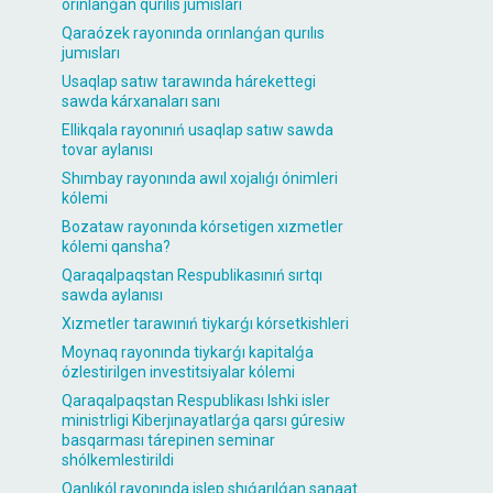
orınlanǵan qurılıs jumısları
Qaraózek rayonında orınlanǵan qurılıs
jumısları
Usaqlap satıw tarawında hárekettegi
sawda kárxanaları sanı
Ellikqala rayonınıń usaqlap satıw sawda
tovar aylanısı
Shımbay rayonında awıl xojalıǵı ónimleri
kólemi
Bozataw rayonında kórsetigen xızmetler
kólemi qansha?
Qaraqalpaqstan Respublikasınıń sırtqı
sawda aylanısı
Xızmetler tarawınıń tiykarǵı kórsetkishleri
Moynaq rayonında tiykarǵı kapitalǵa
ózlestirilgen investitsiyalar kólemi
Qaraqalpaqstan Respublikası Ishki isler
ministrligi Kiberjınayatlarǵa qarsı gúresiw
basqarması tárepinen seminar
shólkemlestirildi
Qanlıkól rayonında islep shıǵarılǵan sanaat