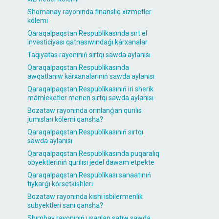
Shomanay rayonında finanslıq xızmetler
kólemi
Qaraqalpaqstan Respublikasında sırt el
investiciyası qatnasıwındaǵı kárxanalar
Taqıyatas rayonınıń sırtqı sawda aylanısı
Qaraqalpaqstan Respublikasında
awqatlanıw kárxanalarınıń sawda aylanısı
Qaraqalpaqstan Respublikasınıń iri sherik
mámleketler menen sırtqı sawda aylanısı
Bozataw rayonında orınlanǵan qurılıs
jumısları kólemi qansha?
Qaraqalpaqstan Respublikasınıń sırtqı
sawda aylanısı
Qaraqalpaqstan Respublikasında puqaralıq
obyektleriniń qurılısı jedel dawam etpekte
Qaraqalpaqstan Respublikası sanaatınıń
tiykarǵı kórsetkishleri
Bozataw rayonında kishi isbilermenlik
subyektleri sanı qansha?
Shımbay rayonınıń usaqlap satıw sawda