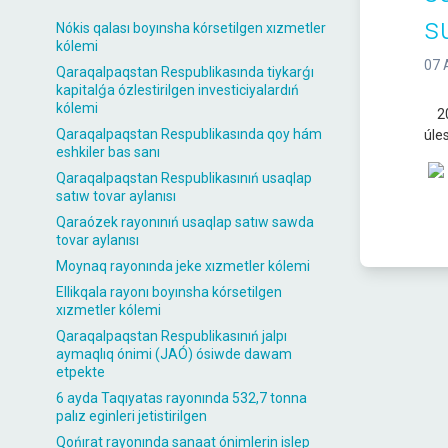
s
Nókis qalası boyınsha kórsetilgen xızmetler
kólemi
07 
Qaraqalpaqstan Respublikasında tiykarǵı
kapitalǵa ózlestirilgen investiciyalardıń
kólemi
202
Qaraqalpaqstan Respublikasında qoy hám
úle
eshkiler bas sanı
Qaraqalpaqstan Respublikasınıń usaqlap
satıw tovar aylanısı
Qaraózek rayonınıń usaqlap satıw sawda
tovar aylanısı
Moynaq rayonında jeke xızmetler kólemi
Ellikqala rayonı boyınsha kórsetilgen
xızmetler kólemi
Qaraqalpaqstan Respublikasınıń jalpı
aymaqlıq ónimi (JAÓ) ósiwde dawam
etpekte
6 ayda Taqıyatas rayonında 532,7 tonna
palız eginleri jetistirilgen
Qońırat rayonında sanaat ónimlerin islep