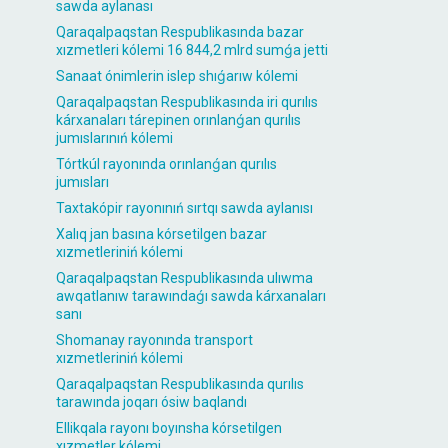
sawda aylanası
Qaraqalpaqstan Respublikasında bazar
xızmetleri kólemi 16 844,2 mlrd sumǵa jetti
Sanaat ónimlerin islep shıǵarıw kólemi
Qaraqalpaqstan Respublikasında iri qurılıs
kárxanaları tárepinen orınlanǵan qurılıs
jumıslarınıń kólemi
Tórtkúl rayonında orınlanǵan qurılıs
jumısları
Taxtakópir rayonınıń sırtqı sawda aylanısı
Xalıq jan basına kórsetilgen bazar
xızmetleriniń kólemi
Qaraqalpaqstan Respublikasında ulıwma
awqatlanıw tarawındaǵı sawda kárxanaları
sanı
Shomanay rayonında transport
xızmetleriniń kólemi
Qaraqalpaqstan Respublikasında qurılıs
tarawında joqarı ósiw baqlandı
Ellikqala rayonı boyınsha kórsetilgen
xızmetler kólemi