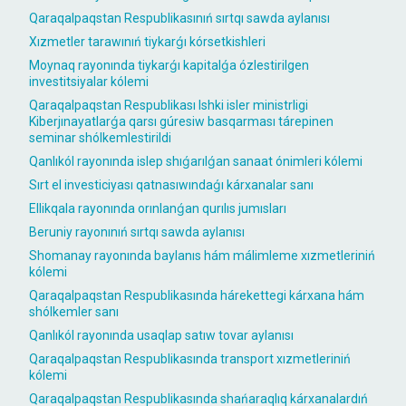
Qaraqalpaqstan Respublikasınıń sırtqı sawda aylanısı
Xızmetler tarawınıń tiykarǵı kórsetkishleri
Moynaq rayonında tiykarǵı kapitalǵa ózlestirilgen
investitsiyalar kólemi
Qaraqalpaqstan Respublikası Ishki isler ministrligi
Kiberjınayatlarǵa qarsı gúresiw basqarması tárepinen
seminar shólkemlestirildi
Qanlıkól rayonında islep shıǵarılǵan sanaat ónimleri kólemi
Sırt el investiciyası qatnasıwındaǵı kárxanalar sanı
Ellikqala rayonında orınlanǵan qurılıs jumısları
Beruniy rayonınıń sırtqı sawda aylanısı
Shomanay rayonında baylanıs hám málimleme xızmetleriniń
kólemi
Qaraqalpaqstan Respublikasında hárekettegi kárxana hám
shólkemler sanı
Qanlıkól rayonında usaqlap satıw tovar aylanısı
Qaraqalpaqstan Respublikasında transport xızmetleriniń
kólemi
Qaraqalpaqstan Respublikasında shańaraqlıq kárxanalardıń