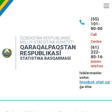
BASQARMA HAQQINDA
(55)
101-
ASHIQ MAǴLIWMATLAR
80-00
BASPALAR
Call
ÓZBEKSTAN RESPUBLIKASÍ
Centre
MILLIY STATISTIKA KOMITETI
INTERAKTIV XIZMETLER
QARAQALPAQSTAN
(61)
MÁLIMLEME XIZMETI
222-
RESPUBLIKASÍ
80-16
STATISTIKA BASQARMASÍ
MÚRÁJAATLAR
Isenim
telefonı
KONTAKTLAR
Isbilermenler
ushın:
hisobot.stat.uz
ǵa ótiw