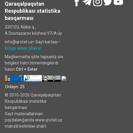
Qaraqalpaqstan
Respublikası statistika
basqarması
230103, Nókis q.,
A.Dosnazarov kóshesi 97/A úy
info@qrstat.uz•
Sayt kartası
•
Bizge xabar jiberiń
Maǵlıwmatta qáte tapsańiz onı
belgileń hám tómendegilerdi
basıń
Ctrl + Enter
Onlayn: 25
© 2010-2026 Qaraqalpaqstan
Respublikası statistika
basqarması
Sayt materiallarınan
paydalanǵanda www.qrstat.uz
mánzili keltiriliwi shárt.