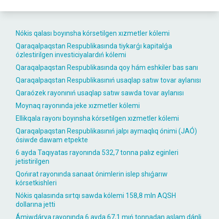
Nókis qalası boyınsha kórsetilgen xızmetler kólemi
Qaraqalpaqstan Respublikasında tiykarǵı kapitalǵa
ózlestirilgen investiciyalardıń kólemi
Qaraqalpaqstan Respublikasında qoy hám eshkiler bas sanı
Qaraqalpaqstan Respublikasınıń usaqlap satıw tovar aylanısı
Qaraózek rayonınıń usaqlap satıw sawda tovar aylanısı
Moynaq rayonında jeke xızmetler kólemi
Ellikqala rayonı boyınsha kórsetilgen xızmetler kólemi
Qaraqalpaqstan Respublikasınıń jalpı aymaqlıq ónimi (JAÓ)
ósiwde dawam etpekte
6 ayda Taqıyatas rayonında 532,7 tonna palız eginleri
jetistirilgen
Qońırat rayonında sanaat ónimlerin islep shıǵarıw
kórsetkishleri
Nókis qalasında sırtqı sawda kólemi 158,8 mln AQSH
dollarına jetti
Ámiwdárya rayonında 6 ayda 67,1 mıń tonnadan aslam dánli