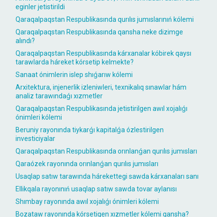
eginler jetistirildi
Qaraqalpaqstan Respublikasında qurılıs jumıslarınıń kólemi
Qaraqalpaqstan Respublikasında qansha neke dizimge
alındı?
Qaraqalpaqstan Respublikasında kárxanalar kóbirek qaysı
tarawlarda háreket kórsetip kelmekte?
Sanaat ónimlerin islep shıǵarıw kólemi
Arxitektura, injenerlik izleniwleri, texnikalıq sınawlar hám
analiz tarawındaǵı xızmetler
Qaraqalpaqstan Respublikasında jetistirilgen awıl xojalıǵı
ónimleri kólemi
Beruniy rayonında tiykarǵı kapitalǵa ózlestirilgen
investiciyalar
Qaraqalpaqstan Respublikasında orınlanǵan qurılıs jumısları
Qaraózek rayonında orınlanǵan qurılıs jumısları
Usaqlap satıw tarawında hárekettegi sawda kárxanaları sanı
Ellikqala rayonınıń usaqlap satıw sawda tovar aylanısı
Shımbay rayonında awıl xojalıǵı ónimleri kólemi
Bozataw rayonında kórsetigen xızmetler kólemi qansha?