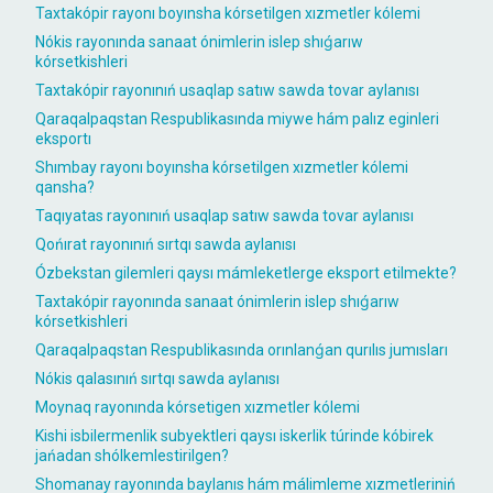
Taxtakópir rayonı boyınsha kórsetilgen xızmetler kólemi
Nókis rayonında sanaat ónimlerin islep shıǵarıw
kórsetkishleri
Taxtakópir rayonınıń usaqlap satıw sawda tovar aylanısı
Qaraqalpaqstan Respublikasında miywe hám palız eginleri
eksportı
Shımbay rayonı boyınsha kórsetilgen xızmetler kólemi
qansha?
Taqıyatas rayonınıń usaqlap satıw sawda tovar aylanısı
Qońırat rayonınıń sırtqı sawda aylanısı
Ózbekstan gilemleri qaysı mámleketlerge eksport etilmekte?
Taxtakópir rayonında sanaat ónimlerin islep shıǵarıw
kórsetkishleri
Qaraqalpaqstan Respublikasında orınlanǵan qurılıs jumısları
Nókis qalasınıń sırtqı sawda aylanısı
Moynaq rayonında kórsetigen xızmetler kólemi
Kishi isbilermenlik subyektleri qaysı iskerlik túrinde kóbirek
jańadan shólkemlestirilgen?
Shomanay rayonında baylanıs hám málimleme xızmetleriniń