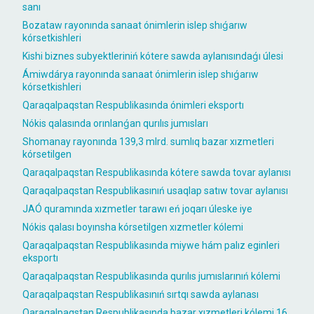
sanı
Bozataw rayonında sanaat ónimlerin islep shıǵarıw
kórsetkishleri
Kishi biznes subyektleriniń kótere sawda aylanısındaǵı úlesi
Ámiwdárya rayonında sanaat ónimlerin islep shıǵarıw
kórsetkishleri
Qaraqalpaqstan Respublikasında ónimleri eksportı
Nókis qalasında orınlanǵan qurılıs jumısları
Shomanay rayonında 139,3 mlrd. sumlıq bazar xızmetleri
kórsetilgen
Qaraqalpaqstan Respublikasında kótere sawda tovar aylanısı
Qaraqalpaqstan Respublikasınıń usaqlap satıw tovar aylanısı
JAÓ quramında xızmetler tarawı eń joqarı úleske iye
Nókis qalası boyınsha kórsetilgen xızmetler kólemi
Qaraqalpaqstan Respublikasında miywe hám palız eginleri
eksportı
Qaraqalpaqstan Respublikasında qurılıs jumıslarınıń kólemi
Qaraqalpaqstan Respublikasınıń sırtqı sawda aylanası
Qaraqalpaqstan Respublikasında bazar xızmetleri kólemi 16