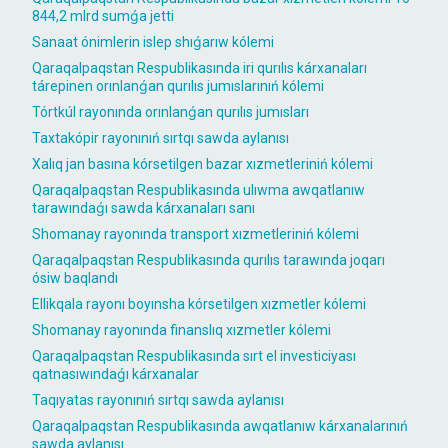
844,2 mlrd sumǵa jetti
Sanaat ónimlerin islep shıǵarıw kólemi
Qaraqalpaqstan Respublikasında iri qurılıs kárxanaları
tárepinen orınlanǵan qurılıs jumıslarınıń kólemi
Tórtkúl rayonında orınlanǵan qurılıs jumısları
Taxtakópir rayonınıń sırtqı sawda aylanısı
Xalıq jan basına kórsetilgen bazar xızmetleriniń kólemi
Qaraqalpaqstan Respublikasında ulıwma awqatlanıw
tarawındaǵı sawda kárxanaları sanı
Shomanay rayonında transport xızmetleriniń kólemi
Qaraqalpaqstan Respublikasında qurılıs tarawında joqarı
ósiw baqlandı
Ellikqala rayonı boyınsha kórsetilgen xızmetler kólemi
Shomanay rayonında finanslıq xızmetler kólemi
Qaraqalpaqstan Respublikasında sırt el investiciyası
qatnasıwındaǵı kárxanalar
Taqıyatas rayonınıń sırtqı sawda aylanısı
Qaraqalpaqstan Respublikasında awqatlanıw kárxanalarınıń
sawda aylanısı