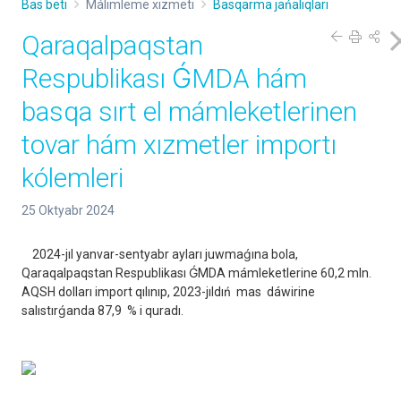
Bas beti
Málimleme xızmeti
Basqarma jańalıqları
Qaraqalpaqstan
Respublikası ǴMDA hám
basqa sırt el mámleketlerinen
tovar hám xızmetler importı
kólemleri
25 Oktyabr 2024
2024-jıl yanvar-sentyabr ayları juwmaǵına bola,
Qaraqalpaqstan Respublikası ǴMDA mámleketlerine 60,2 mln.
AQSH dolları import qılınıp, 2023-jıldıń mas dáwirine
salıstırǵanda 87,9 % i quradı.