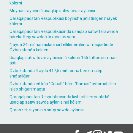
kólemi
Moynaq rayonınıń usaqlap satıw tovar aylanısı
Qaraqalpaqstan Respublikası boyınsha jetistirilgen máyek
kólemi
Qaraqalpaqstan Respublikasında usaqlap satıw tarawında
hárekettegi sawda kárxanaları sanı
4 ayda 24 mıńnan aslam sırt elliler emleniw maqsetinde
Ózbekstanǵa kelgen
Usaqlap satıw tovar aylanısınıń kólemi 165 trillion sumnan
astı
Ózbekstanda 4 ayda 417,5 mıń tonna benzin islep
shıǵarılǵan
Ózbekstanda eń kóp "Cobalt" hám "Damas" avtomobilleri
islep shıǵarılmaqta
Qaraqalpaqstan Respublikasında kishi isbilermenliktiń
usaqlap satıw sawda aylanısınıń kólemi
Qaraózek rayonınıń sırtqı sawda aylanısı