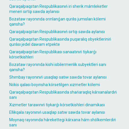
Qaraqalpaqstan Respublikasınıń iri sherik mámleketler
menen sırtqı sawda aylanısı
Bozataw rayonında orınlanǵan qurılıs jumısları kólemi
qansha?
Qaraqalpaqstan Respublikasınıń sırtqı sawda aylanısı
Qaraqalpaqstan Respublikasında puqaralıq obyektleriniń
qurılısı jedel dawam etpekte
Qaraqalpaqstan Respublikası sanaatınıń tiykarǵı
kórsetkishleri
Bozataw rayonında kishi isbilermenlik subyektleri sanı
qansha?
Shımbay rayonınıń usaqlap satıw sawda tovar aylanısı
Nókis qalası boyınsha kórsetilgen xızmetler kólemi
Qaraqalpaqstan Respublikasında shańaraqlıq kárxanalardıń
sanı
Xızmetler tarawınıń tiykarǵı kórsetkishleri dinamikası
Ellikqala rayonınıń usaqlap satıw sawda tovar aylanısı
Moynaq rayonında hárekettegi kárxana hám shólkemlerdiń
sanı