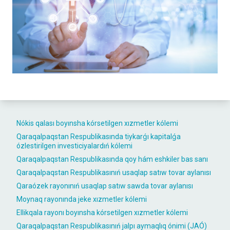
Nókis qalası boyınsha kórsetilgen xızmetler kólemi
Qaraqalpaqstan Respublikasında tiykarǵı kapitalǵa
ózlestirilgen investiciyalardıń kólemi
Qaraqalpaqstan Respublikasında qoy hám eshkiler bas sanı
Qaraqalpaqstan Respublikasınıń usaqlap satıw tovar aylanısı
Qaraózek rayonınıń usaqlap satıw sawda tovar aylanısı
Moynaq rayonında jeke xızmetler kólemi
Ellikqala rayonı boyınsha kórsetilgen xızmetler kólemi
Qaraqalpaqstan Respublikasınıń jalpı aymaqlıq ónimi (JAÓ)