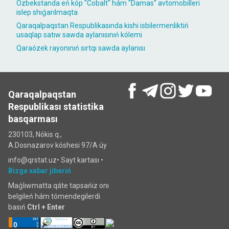
Ózbekstanda eń kóp "Cobalt" hám "Damas" avtomobilleri
islep shıǵarılmaqta
Qaraqalpaqstan Respublikasında kishi isbilermenliktiń
usaqlap satıw sawda aylanısınıń kólemi
Qaraózek rayonınıń sırtqı sawda aylanısı
Qaraqalpaqstan
Respublikası statistika
basqarması
230103, Nókis q.,
A.Dosnazarov kóshesi 97/A úy
info@qrstat.uz•
Sayt kartası
•
Bizge xabar jiberiń
Maǵlıwmatta qáte tapsańiz onı
belgileń hám tómendegilerdi
basıń
Ctrl + Enter