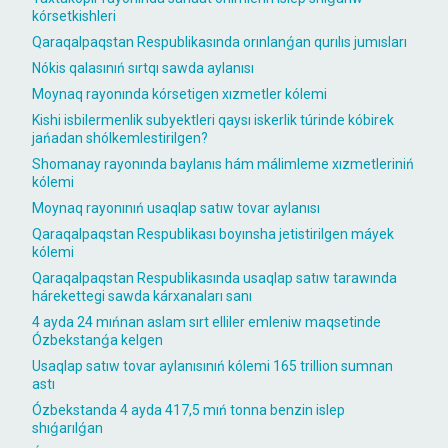
kórsetkishleri
Qaraqalpaqstan Respublikasında orınlanǵan qurılıs jumısları
Nókis qalasınıń sırtqı sawda aylanısı
Moynaq rayonında kórsetigen xızmetler kólemi
Kishi isbilermenlik subyektleri qaysı iskerlik túrinde kóbirek
jańadan shólkemlestirilgen?
Shomanay rayonında baylanıs hám málimleme xızmetleriniń
kólemi
Moynaq rayonınıń usaqlap satıw tovar aylanısı
Qaraqalpaqstan Respublikası boyınsha jetistirilgen máyek
kólemi
Qaraqalpaqstan Respublikasında usaqlap satıw tarawında
hárekettegi sawda kárxanaları sanı
4 ayda 24 mıńnan aslam sırt elliler emleniw maqsetinde
Ózbekstanǵa kelgen
Usaqlap satıw tovar aylanısınıń kólemi 165 trillion sumnan
astı
Ózbekstanda 4 ayda 417,5 mıń tonna benzin islep
shıǵarılǵan