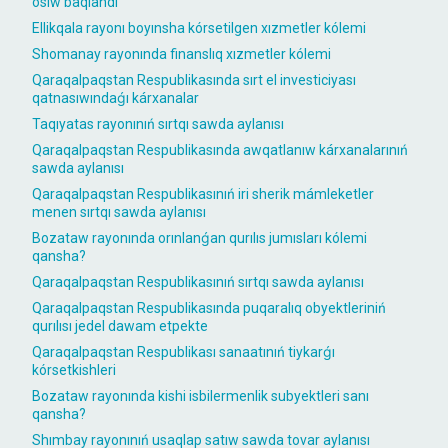
ósiw baqlandı
Ellikqala rayonı boyınsha kórsetilgen xızmetler kólemi
Shomanay rayonında finanslıq xızmetler kólemi
Qaraqalpaqstan Respublikasında sırt el investiciyası
qatnasıwındaǵı kárxanalar
Taqıyatas rayonınıń sırtqı sawda aylanısı
Qaraqalpaqstan Respublikasında awqatlanıw kárxanalarınıń
sawda aylanısı
Qaraqalpaqstan Respublikasınıń iri sherik mámleketler
menen sırtqı sawda aylanısı
Bozataw rayonında orınlanǵan qurılıs jumısları kólemi
qansha?
Qaraqalpaqstan Respublikasınıń sırtqı sawda aylanısı
Qaraqalpaqstan Respublikasında puqaralıq obyektleriniń
qurılısı jedel dawam etpekte
Qaraqalpaqstan Respublikası sanaatınıń tiykarǵı
kórsetkishleri
Bozataw rayonında kishi isbilermenlik subyektleri sanı
qansha?
Shımbay rayonınıń usaqlap satıw sawda tovar aylanısı