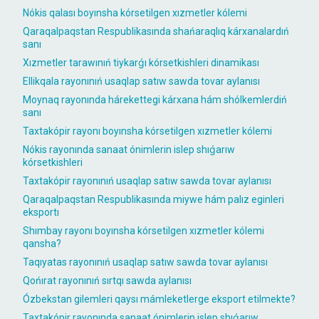
Nókis qalası boyınsha kórsetilgen xızmetler kólemi
Qaraqalpaqstan Respublikasında shańaraqlıq kárxanalardıń
sanı
Xızmetler tarawınıń tiykarǵı kórsetkishleri dinamikası
Ellikqala rayonınıń usaqlap satıw sawda tovar aylanısı
Moynaq rayonında hárekettegi kárxana hám shólkemlerdiń
sanı
Taxtakópir rayonı boyınsha kórsetilgen xızmetler kólemi
Nókis rayonında sanaat ónimlerin islep shıǵarıw
kórsetkishleri
Taxtakópir rayonınıń usaqlap satıw sawda tovar aylanısı
Qaraqalpaqstan Respublikasında miywe hám palız eginleri
eksportı
Shımbay rayonı boyınsha kórsetilgen xızmetler kólemi
qansha?
Taqıyatas rayonınıń usaqlap satıw sawda tovar aylanısı
Qońırat rayonınıń sırtqı sawda aylanısı
Ózbekstan gilemleri qaysı mámleketlerge eksport etilmekte?
Taxtakópir rayonında sanaat ónimlerin islep shıǵarıw