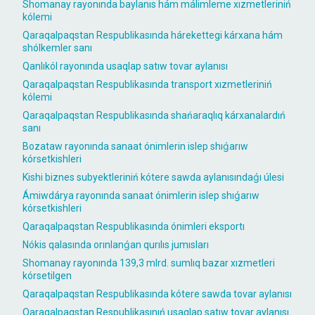
Shomanay rayonında baylanıs hám málimleme xızmetleriniń
kólemi
Qaraqalpaqstan Respublikasında hárekettegi kárxana hám
shólkemler sanı
Qanlıkól rayonında usaqlap satıw tovar aylanısı
Qaraqalpaqstan Respublikasında transport xızmetleriniń
kólemi
Qaraqalpaqstan Respublikasında shańaraqlıq kárxanalardıń
sanı
Bozataw rayonında sanaat ónimlerin islep shıǵarıw
kórsetkishleri
Kishi biznes subyektleriniń kótere sawda aylanısındaǵı úlesi
Ámiwdárya rayonında sanaat ónimlerin islep shıǵarıw
kórsetkishleri
Qaraqalpaqstan Respublikasında ónimleri eksportı
Nókis qalasında orınlanǵan qurılıs jumısları
Shomanay rayonında 139,3 mlrd. sumlıq bazar xızmetleri
kórsetilgen
Qaraqalpaqstan Respublikasında kótere sawda tovar aylanısı
Qaraqalpaqstan Respublikasınıń usaqlap satıw tovar aylanısı