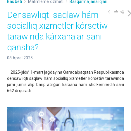
Bas beti
Málimleme xızmeti
Basqarma jańalıqları
Densawlıqtı saqlaw hám
sociallıq xızmetler kórsetiw
tarawında kárxanalar sanı
qansha?
08 Aprel 2025
2025-jıldıń 1-mart jaǵdayına Qaraqalpaqstan Respublikasında
densawlıqtı saqlaw hám sociallıq xızmetler kórsetiw tarawında
jámi jumıs alıp barıp atırǵan kárxana hám shólkemlerdiń sanı
662 di quradı.