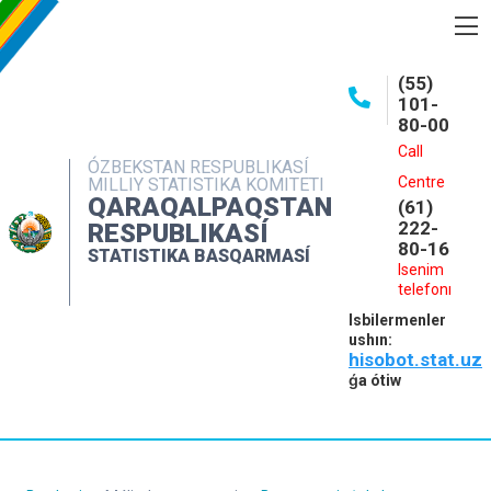
BASQARMA HAQQINDA
(55)
101-
ASHIQ MAǴLIWMATLAR
80-00
BASPALAR
Call
ÓZBEKSTAN RESPUBLIKASÍ
Centre
MILLIY STATISTIKA KOMITETI
INTERAKTIV XIZMETLER
QARAQALPAQSTAN
(61)
MÁLIMLEME XIZMETI
222-
RESPUBLIKASÍ
80-16
STATISTIKA BASQARMASÍ
MÚRÁJAATLAR
Isenim
telefonı
KONTAKTLAR
Isbilermenler
ushın:
hisobot.stat.uz
ǵa ótiw