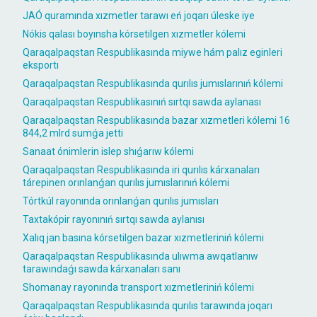
JAÓ quramında xızmetler tarawı eń joqarı úleske iye
Nókis qalası boyınsha kórsetilgen xızmetler kólemi
Qaraqalpaqstan Respublikasında miywe hám palız eginleri
eksportı
Qaraqalpaqstan Respublikasında qurılıs jumıslarınıń kólemi
Qaraqalpaqstan Respublikasınıń sırtqı sawda aylanası
Qaraqalpaqstan Respublikasında bazar xızmetleri kólemi 16
844,2 mlrd sumǵa jetti
Sanaat ónimlerin islep shıǵarıw kólemi
Qaraqalpaqstan Respublikasında iri qurılıs kárxanaları
tárepinen orınlanǵan qurılıs jumıslarınıń kólemi
Tórtkúl rayonında orınlanǵan qurılıs jumısları
Taxtakópir rayonınıń sırtqı sawda aylanısı
Xalıq jan basına kórsetilgen bazar xızmetleriniń kólemi
Qaraqalpaqstan Respublikasında ulıwma awqatlanıw
tarawındaǵı sawda kárxanaları sanı
Shomanay rayonında transport xızmetleriniń kólemi
Qaraqalpaqstan Respublikasında qurılıs tarawında joqarı