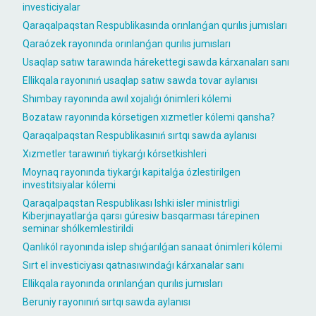
investiciyalar
Qaraqalpaqstan Respublikasında orınlanǵan qurılıs jumısları
Qaraózek rayonında orınlanǵan qurılıs jumısları
Usaqlap satıw tarawında hárekettegi sawda kárxanaları sanı
Ellikqala rayonınıń usaqlap satıw sawda tovar aylanısı
Shımbay rayonında awıl xojalıǵı ónimleri kólemi
Bozataw rayonında kórsetigen xızmetler kólemi qansha?
Qaraqalpaqstan Respublikasınıń sırtqı sawda aylanısı
Xızmetler tarawınıń tiykarǵı kórsetkishleri
Moynaq rayonında tiykarǵı kapitalǵa ózlestirilgen
investitsiyalar kólemi
Qaraqalpaqstan Respublikası Ishki isler ministrligi
Kiberjınayatlarǵa qarsı gúresiw basqarması tárepinen
seminar shólkemlestirildi
Qanlıkól rayonında islep shıǵarılǵan sanaat ónimleri kólemi
Sırt el investiciyası qatnasıwındaǵı kárxanalar sanı
Ellikqala rayonında orınlanǵan qurılıs jumısları
Beruniy rayonınıń sırtqı sawda aylanısı