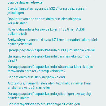
ósiwde dawam etpekte
6 ayda Taqıyatas rayonında 532,7 tonna palız eginleri
jetistirilgen
Qońırat rayonında sanaat ónimlerin islep shıǵarıw
kórsetkishleri
Nókis qalasında sırtqı sawda kólemi 158,8 mln AQSH
dollarına jetti
Ámiwdárya rayonında 6 ayda 67,1 mıń tonnadan aslam dánli
eginler jetistirildi
Qaraqalpaqstan Respublikasında qurılıs jumıslarınıń kólemi
Qaraqalpaqstan Respublikasında qansha neke dizimge
alındı?
Qaraqalpaqstan Respublikasında kárxanalar kóbirek qaysı
tarawlarda háreket kórsetip kelmekte?
Sanaat ónimlerin islep shıǵarıw kólemi
Arxitektura, injenerlik izleniwleri, texnikalıq sınawlar hám
analiz tarawındaǵı xızmetler
Qaraqalpaqstan Respublikasında jetistirilgen awıl xojalıǵı
ónimleri kólemi
Beruniy rayonında tiykarǵı kapitalǵa ózlestirilgen