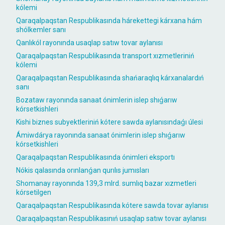
kólemi
Qaraqalpaqstan Respublikasında hárekettegi kárxana hám
shólkemler sanı
Qanlıkól rayonında usaqlap satıw tovar aylanısı
Qaraqalpaqstan Respublikasında transport xızmetleriniń
kólemi
Qaraqalpaqstan Respublikasında shańaraqlıq kárxanalardıń
sanı
Bozataw rayonında sanaat ónimlerin islep shıǵarıw
kórsetkishleri
Kishi biznes subyektleriniń kótere sawda aylanısındaǵı úlesi
Ámiwdárya rayonında sanaat ónimlerin islep shıǵarıw
kórsetkishleri
Qaraqalpaqstan Respublikasında ónimleri eksportı
Nókis qalasında orınlanǵan qurılıs jumısları
Shomanay rayonında 139,3 mlrd. sumlıq bazar xızmetleri
kórsetilgen
Qaraqalpaqstan Respublikasında kótere sawda tovar aylanısı
Qaraqalpaqstan Respublikasınıń usaqlap satıw tovar aylanısı