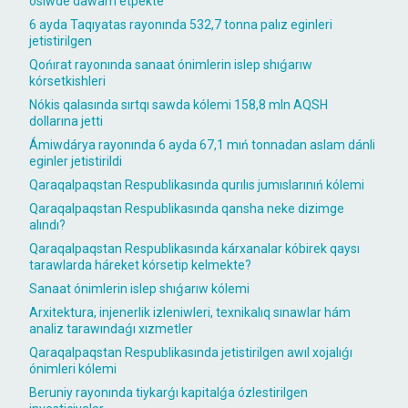
ósiwde dawam etpekte
6 ayda Taqıyatas rayonında 532,7 tonna palız eginleri
jetistirilgen
Qońırat rayonında sanaat ónimlerin islep shıǵarıw
kórsetkishleri
Nókis qalasında sırtqı sawda kólemi 158,8 mln AQSH
dollarına jetti
Ámiwdárya rayonında 6 ayda 67,1 mıń tonnadan aslam dánli
eginler jetistirildi
Qaraqalpaqstan Respublikasında qurılıs jumıslarınıń kólemi
Qaraqalpaqstan Respublikasında qansha neke dizimge
alındı?
Qaraqalpaqstan Respublikasında kárxanalar kóbirek qaysı
tarawlarda háreket kórsetip kelmekte?
Sanaat ónimlerin islep shıǵarıw kólemi
Arxitektura, injenerlik izleniwleri, texnikalıq sınawlar hám
analiz tarawındaǵı xızmetler
Qaraqalpaqstan Respublikasında jetistirilgen awıl xojalıǵı
ónimleri kólemi
Beruniy rayonında tiykarǵı kapitalǵa ózlestirilgen