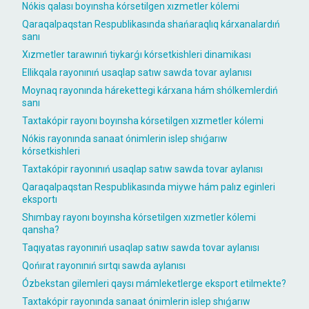
Nókis qalası boyınsha kórsetilgen xızmetler kólemi
Qaraqalpaqstan Respublikasında shańaraqlıq kárxanalardıń
sanı
Xızmetler tarawınıń tiykarǵı kórsetkishleri dinamikası
Ellikqala rayonınıń usaqlap satıw sawda tovar aylanısı
Moynaq rayonında hárekettegi kárxana hám shólkemlerdiń
sanı
Taxtakópir rayonı boyınsha kórsetilgen xızmetler kólemi
Nókis rayonında sanaat ónimlerin islep shıǵarıw
kórsetkishleri
Taxtakópir rayonınıń usaqlap satıw sawda tovar aylanısı
Qaraqalpaqstan Respublikasında miywe hám palız eginleri
eksportı
Shımbay rayonı boyınsha kórsetilgen xızmetler kólemi
qansha?
Taqıyatas rayonınıń usaqlap satıw sawda tovar aylanısı
Qońırat rayonınıń sırtqı sawda aylanısı
Ózbekstan gilemleri qaysı mámleketlerge eksport etilmekte?
Taxtakópir rayonında sanaat ónimlerin islep shıǵarıw