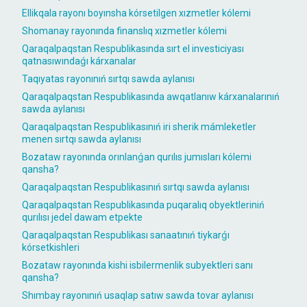
Ellikqala rayonı boyınsha kórsetilgen xızmetler kólemi
Shomanay rayonında finanslıq xızmetler kólemi
Qaraqalpaqstan Respublikasında sırt el investiciyası
qatnasıwındaǵı kárxanalar
Taqıyatas rayonınıń sırtqı sawda aylanısı
Qaraqalpaqstan Respublikasında awqatlanıw kárxanalarınıń
sawda aylanısı
Qaraqalpaqstan Respublikasınıń iri sherik mámleketler
menen sırtqı sawda aylanısı
Bozataw rayonında orınlanǵan qurılıs jumısları kólemi
qansha?
Qaraqalpaqstan Respublikasınıń sırtqı sawda aylanısı
Qaraqalpaqstan Respublikasında puqaralıq obyektleriniń
qurılısı jedel dawam etpekte
Qaraqalpaqstan Respublikası sanaatınıń tiykarǵı
kórsetkishleri
Bozataw rayonında kishi isbilermenlik subyektleri sanı
qansha?
Shımbay rayonınıń usaqlap satıw sawda tovar aylanısı