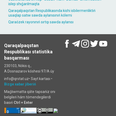
islep shıǵarılmaqta
Qaraqalpaqstan Respublikasında kishi isbilermenliktiń
usaqlap satıw sawda aylanısınıń kólemi
Qaraózek rayonınıń sırtqı sawda aylanısı
Qaraqalpaqstan
Respublikası statistika
basqarması
230103, Nókis q.,
A.Dosnazarov kóshesi 97/A úy
info@qrstat.uz•
Sayt kartası
•
Bizge xabar jiberiń
Maǵlıwmatta qáte tapsańiz onı
belgileń hám tómendegilerdi
basıń
Ctrl + Enter