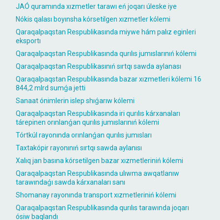
JAÓ quramında xızmetler tarawı eń joqarı úleske iye
Nókis qalası boyınsha kórsetilgen xızmetler kólemi
Qaraqalpaqstan Respublikasında miywe hám palız eginleri
eksportı
Qaraqalpaqstan Respublikasında qurılıs jumıslarınıń kólemi
Qaraqalpaqstan Respublikasınıń sırtqı sawda aylanası
Qaraqalpaqstan Respublikasında bazar xızmetleri kólemi 16
844,2 mlrd sumǵa jetti
Sanaat ónimlerin islep shıǵarıw kólemi
Qaraqalpaqstan Respublikasında iri qurılıs kárxanaları
tárepinen orınlanǵan qurılıs jumıslarınıń kólemi
Tórtkúl rayonında orınlanǵan qurılıs jumısları
Taxtakópir rayonınıń sırtqı sawda aylanısı
Xalıq jan basına kórsetilgen bazar xızmetleriniń kólemi
Qaraqalpaqstan Respublikasında ulıwma awqatlanıw
tarawındaǵı sawda kárxanaları sanı
Shomanay rayonında transport xızmetleriniń kólemi
Qaraqalpaqstan Respublikasında qurılıs tarawında joqarı
ósiw baqlandı