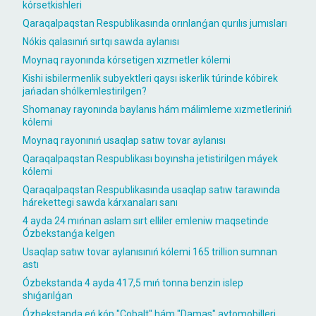
kórsetkishleri
Qaraqalpaqstan Respublikasında orınlanǵan qurılıs jumısları
Nókis qalasınıń sırtqı sawda aylanısı
Moynaq rayonında kórsetigen xızmetler kólemi
Kishi isbilermenlik subyektleri qaysı iskerlik túrinde kóbirek
jańadan shólkemlestirilgen?
Shomanay rayonında baylanıs hám málimleme xızmetleriniń
kólemi
Moynaq rayonınıń usaqlap satıw tovar aylanısı
Qaraqalpaqstan Respublikası boyınsha jetistirilgen máyek
kólemi
Qaraqalpaqstan Respublikasında usaqlap satıw tarawında
hárekettegi sawda kárxanaları sanı
4 ayda 24 mıńnan aslam sırt elliler emleniw maqsetinde
Ózbekstanǵa kelgen
Usaqlap satıw tovar aylanısınıń kólemi 165 trillion sumnan
astı
Ózbekstanda 4 ayda 417,5 mıń tonna benzin islep
shıǵarılǵan
Ózbekstanda eń kóp "Cobalt" hám "Damas" avtomobilleri