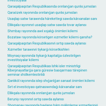
investiciyalar
Qaraqalpaqstan Respublikasında orınlanǵan qurılıs jumısları
Qaraózek rayonında orınlanǵan qurılıs jumısları
Usaqlap satıw tarawında hárekettegi sawda kárxanaları sanı
Ellikqala rayonınıń usaqlap satıw sawda tovar aylanısı
Shımbay rayonında awıl xojalıǵı ónimleri kólemi
Bozataw rayonında kórsetigen xızmetler kólemi qansha?
Qaraqalpaqstan Respublikasınıń sırtqı sawda aylanısı
Xızmetler tarawınıń tiykarǵı kórsetkishleri
Moynaq rayonında tiykarǵı kapitalǵa ózlestirilgen
investitsiyalar kólemi
Qaraqalpaqstan Respublikası Ishki isler ministrligi
Kiberjınayatlarǵa qarsı gúresiw basqarması tárepinen
seminar shólkemlestirildi
Qanlıkól rayonında islep shıǵarılǵan sanaat ónimleri kólemi
Sırt el investiciyası qatnasıwındaǵı kárxanalar sanı
Ellikqala rayonında orınlanǵan qurılıs jumısları
Beruniy rayonınıń sırtqı sawda aylanısı
Shomanay rayonında baylanıs hám málimleme xızmetleriniń