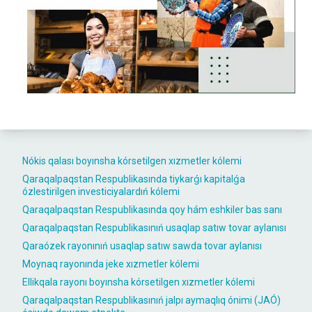
Nókis qalası boyınsha kórsetilgen xızmetler kólemi
Qaraqalpaqstan Respublikasında tiykarǵı kapitalǵa
ózlestirilgen investiciyalardıń kólemi
Qaraqalpaqstan Respublikasında qoy hám eshkiler bas sanı
Qaraqalpaqstan Respublikasınıń usaqlap satıw tovar aylanısı
Qaraózek rayonınıń usaqlap satıw sawda tovar aylanısı
Moynaq rayonında jeke xızmetler kólemi
Ellikqala rayonı boyınsha kórsetilgen xızmetler kólemi
Qaraqalpaqstan Respublikasınıń jalpı aymaqlıq ónimi (JAÓ)