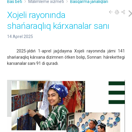
Bas beti
Málimleme xızmeti
Basqarma jańalıqları
Xojeli rayonında
shańaraqlıq kárxanalar sanı
14 Aprel 2025
2025-jıldıń 1-aprel jaǵdayına Xojeli rayonında jámi 141
shańaraqlıq kárxana dizimnen ótken bolıp, Sonnan: hárekettegi
karxanalar sanı 91 di quradı.