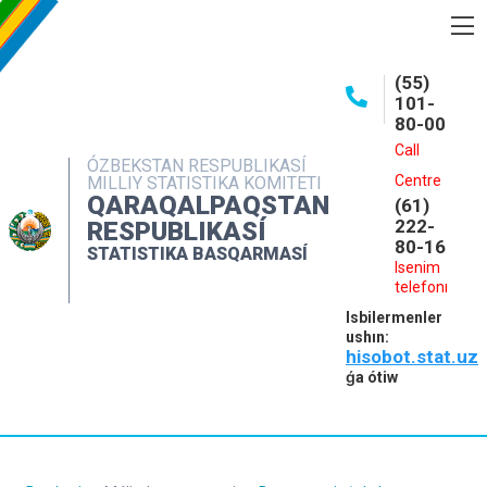
BASQARMA HAQQINDA
(55)
101-
ASHIQ MAǴLIWMATLAR
80-00
BASPALAR
Call
ÓZBEKSTAN RESPUBLIKASÍ
Centre
MILLIY STATISTIKA KOMITETI
INTERAKTIV XIZMETLER
QARAQALPAQSTAN
(61)
MÁLIMLEME XIZMETI
222-
RESPUBLIKASÍ
80-16
STATISTIKA BASQARMASÍ
MÚRÁJAATLAR
Isenim
telefonı
KONTAKTLAR
Isbilermenler
ushın:
hisobot.stat.uz
ǵa ótiw