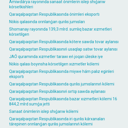
Ámiwdárya rayonında sanaat ónimlerin islep shıǵarıw
kórsetkishleri
Qaraqalpaqstan Respublikasında ónimleri eksportı
Nókis qalasında orınlanǵan qurılıs jumısları
Shomanay rayonında 139,3 mlrd. sumlıq bazar xızmetleri
kórsetilgen
Qaraqalpaqstan Respublikasında kótere sawda tovar aylanısı
Qaraqalpaqstan Respublikasınıń usaqlap satıw tovar aylanısı
JAÓ quramında xızmetler tarawı eń joqarı úleske iye
Nókis qalası boyınsha kórsetilgen xızmetler kólemi
Qaraqalpaqstan Respublikasında miywe hám palız eginleri
eksportı
Qaraqalpaqstan Respublikasında qurılıs jumıslarınıń kólemi
Qaraqalpaqstan Respublikasınıń sırtqı sawda aylanası
Qaraqalpaqstan Respublikasında bazar xızmetleri kólemi 16
844,2 mlrd sumǵa jetti
Sanaat ónimlerin islep shıǵarıw kólemi
Qaraqalpaqstan Respublikasında iri qurılıs kárxanaları
tárepinen orınlanǵan qurılıs jumıslarınıń kólemi