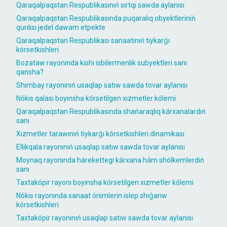
Qaraqalpaqstan Respublikasınıń sırtqı sawda aylanısı
Qaraqalpaqstan Respublikasında puqaralıq obyektleriniń
qurılısı jedel dawam etpekte
Qaraqalpaqstan Respublikası sanaatınıń tiykarǵı
kórsetkishleri
Bozataw rayonında kishi isbilermenlik subyektleri sanı
qansha?
Shımbay rayonınıń usaqlap satıw sawda tovar aylanısı
Nókis qalası boyınsha kórsetilgen xızmetler kólemi
Qaraqalpaqstan Respublikasında shańaraqlıq kárxanalardıń
sanı
Xızmetler tarawınıń tiykarǵı kórsetkishleri dinamikası
Ellikqala rayonınıń usaqlap satıw sawda tovar aylanısı
Moynaq rayonında hárekettegi kárxana hám shólkemlerdiń
sanı
Taxtakópir rayonı boyınsha kórsetilgen xızmetler kólemi
Nókis rayonında sanaat ónimlerin islep shıǵarıw
kórsetkishleri
Taxtakópir rayonınıń usaqlap satıw sawda tovar aylanısı