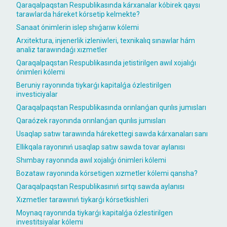
Qaraqalpaqstan Respublikasında kárxanalar kóbirek qaysı
tarawlarda háreket kórsetip kelmekte?
Sanaat ónimlerin islep shıǵarıw kólemi
Arxitektura, injenerlik izleniwleri, texnikalıq sınawlar hám
analiz tarawındaǵı xızmetler
Qaraqalpaqstan Respublikasında jetistirilgen awıl xojalıǵı
ónimleri kólemi
Beruniy rayonında tiykarǵı kapitalǵa ózlestirilgen
investiciyalar
Qaraqalpaqstan Respublikasında orınlanǵan qurılıs jumısları
Qaraózek rayonında orınlanǵan qurılıs jumısları
Usaqlap satıw tarawında hárekettegi sawda kárxanaları sanı
Ellikqala rayonınıń usaqlap satıw sawda tovar aylanısı
Shımbay rayonında awıl xojalıǵı ónimleri kólemi
Bozataw rayonında kórsetigen xızmetler kólemi qansha?
Qaraqalpaqstan Respublikasınıń sırtqı sawda aylanısı
Xızmetler tarawınıń tiykarǵı kórsetkishleri
Moynaq rayonında tiykarǵı kapitalǵa ózlestirilgen
investitsiyalar kólemi