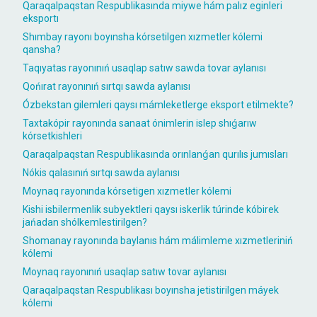
Qaraqalpaqstan Respublikasında miywe hám palız eginleri
eksportı
Shımbay rayonı boyınsha kórsetilgen xızmetler kólemi
qansha?
Taqıyatas rayonınıń usaqlap satıw sawda tovar aylanısı
Qońırat rayonınıń sırtqı sawda aylanısı
Ózbekstan gilemleri qaysı mámleketlerge eksport etilmekte?
Taxtakópir rayonında sanaat ónimlerin islep shıǵarıw
kórsetkishleri
Qaraqalpaqstan Respublikasında orınlanǵan qurılıs jumısları
Nókis qalasınıń sırtqı sawda aylanısı
Moynaq rayonında kórsetigen xızmetler kólemi
Kishi isbilermenlik subyektleri qaysı iskerlik túrinde kóbirek
jańadan shólkemlestirilgen?
Shomanay rayonında baylanıs hám málimleme xızmetleriniń
kólemi
Moynaq rayonınıń usaqlap satıw tovar aylanısı
Qaraqalpaqstan Respublikası boyınsha jetistirilgen máyek
kólemi