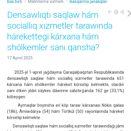
Bas beti
Málimleme xızmeti
Basqarma jańalıqları
Densawlıqtı saqlaw hám
sociallıq xızmetler tarawında
hárekettegi kárxana hám
shólkemler sanı qansha?
17 Aprel 2025
2025-jıl 1-aprel jaǵdayına Qaraqalpaqstan Respublikasında
densawlıqtı saqlaw hám sociallıq xızmetler tarawında 651
kárxana hám shólkemler háreket kórsetip kelmekte, olardıń
sanı ótken jıldıń sáykes dáwirine salıstırǵanda 162 ge (33,1%)
kóbeygen.
Aymaqlar boyınsha eń kóp taraw kárxanası Nókis qalası
(186), Ámiwdárya (54) hám Tórtkúl (50) rayonlarında háreket
kórsetip kelmekte.
Densawlıqtı saqlaw hám sociallıq xızmetler tarawındaǵı jámi