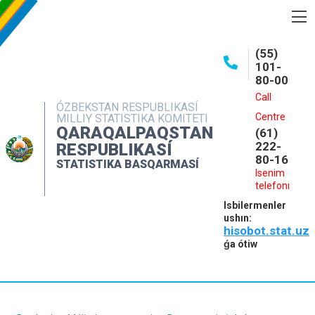
BASQARMA HAQQINDA
(55)
101-
ASHIQ MAǴLIWMATLAR
80-00
BASPALAR
Call
ÓZBEKSTAN RESPUBLIKASÍ
Centre
MILLIY STATISTIKA KOMITETI
INTERAKTIV XIZMETLER
QARAQALPAQSTAN
(61)
MÁLIMLEME XIZMETI
222-
RESPUBLIKASÍ
80-16
STATISTIKA BASQARMASÍ
MÚRÁJAATLAR
Isenim
telefonı
KONTAKTLAR
Isbilermenler
ushın:
hisobot.stat.uz
ǵa ótiw