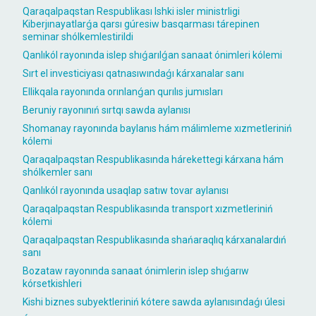
Qaraqalpaqstan Respublikası Ishki isler ministrligi
Kiberjınayatlarǵa qarsı gúresiw basqarması tárepinen
seminar shólkemlestirildi
Qanlıkól rayonında islep shıǵarılǵan sanaat ónimleri kólemi
Sırt el investiciyası qatnasıwındaǵı kárxanalar sanı
Ellikqala rayonında orınlanǵan qurılıs jumısları
Beruniy rayonınıń sırtqı sawda aylanısı
Shomanay rayonında baylanıs hám málimleme xızmetleriniń
kólemi
Qaraqalpaqstan Respublikasında hárekettegi kárxana hám
shólkemler sanı
Qanlıkól rayonında usaqlap satıw tovar aylanısı
Qaraqalpaqstan Respublikasında transport xızmetleriniń
kólemi
Qaraqalpaqstan Respublikasında shańaraqlıq kárxanalardıń
sanı
Bozataw rayonında sanaat ónimlerin islep shıǵarıw
kórsetkishleri
Kishi biznes subyektleriniń kótere sawda aylanısındaǵı úlesi