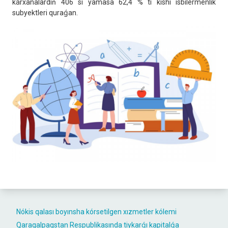
kárxanalardıń 406 sı yamasa 62,4 % ti kishi isbilermenlik
subyektleri quraǵan.
Nókis qalası boyınsha kórsetilgen xızmetler kólemi
Qaraqalpaqstan Respublikasında tiykarǵı kapitalǵa