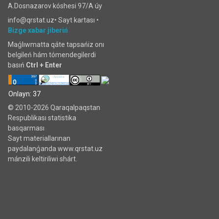
A.Dosnazarov kóshesi 97/A úy
info@qrstat.uz•
Sayt kartası
•
Bizge xabar jiberiń
Maǵlıwmatta qáte tapsańiz onı
belgileń hám tómendegilerdi
basıń
Ctrl + Enter
Onlayn: 37
© 2010-2026 Qaraqalpaqstan
Respublikası statistika
basqarması
Sayt materiallarınan
paydalanǵanda www.qrstat.uz
mánzili keltiriliwi shárt.