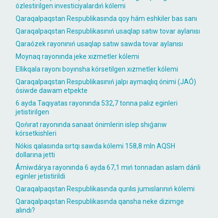
ózlestirilgen investiciyalardıń kólemi
Qaraqalpaqstan Respublikasında qoy hám eshkiler bas sanı
Qaraqalpaqstan Respublikasınıń usaqlap satıw tovar aylanısı
Qaraózek rayonınıń usaqlap satıw sawda tovar aylanısı
Moynaq rayonında jeke xızmetler kólemi
Ellikqala rayonı boyınsha kórsetilgen xızmetler kólemi
Qaraqalpaqstan Respublikasınıń jalpı aymaqlıq ónimi (JAÓ)
ósiwde dawam etpekte
6 ayda Taqıyatas rayonında 532,7 tonna palız eginleri
jetistirilgen
Qońırat rayonında sanaat ónimlerin islep shıǵarıw
kórsetkishleri
Nókis qalasında sırtqı sawda kólemi 158,8 mln AQSH
dollarına jetti
Ámiwdárya rayonında 6 ayda 67,1 mıń tonnadan aslam dánli
eginler jetistirildi
Qaraqalpaqstan Respublikasında qurılıs jumıslarınıń kólemi
Qaraqalpaqstan Respublikasında qansha neke dizimge
alındı?