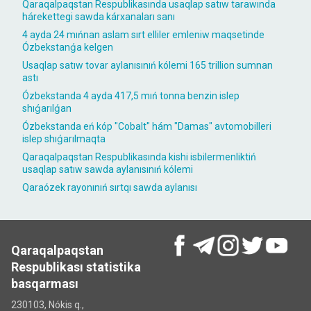
Qaraqalpaqstan Respublikasında usaqlap satıw tarawında
hárekettegi sawda kárxanaları sanı
4 ayda 24 mıńnan aslam sırt elliler emleniw maqsetinde
Ózbekstanǵa kelgen
Usaqlap satıw tovar aylanısınıń kólemi 165 trillion sumnan
astı
Ózbekstanda 4 ayda 417,5 mıń tonna benzin islep
shıǵarılǵan
Ózbekstanda eń kóp "Cobalt" hám "Damas" avtomobilleri
islep shıǵarılmaqta
Qaraqalpaqstan Respublikasında kishi isbilermenliktiń
usaqlap satıw sawda aylanısınıń kólemi
Qaraózek rayonınıń sırtqı sawda aylanısı
Qaraqalpaqstan
Respublikası statistika
basqarması
230103, Nókis q.,