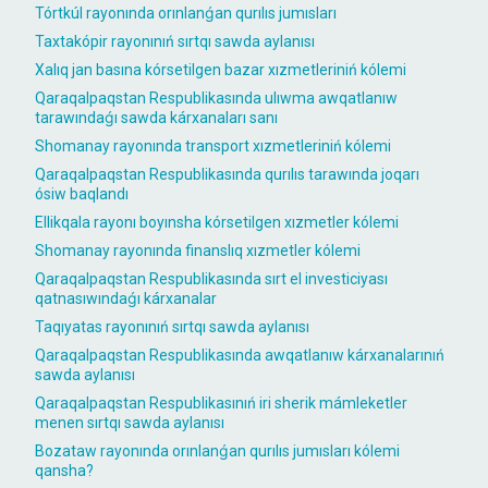
Tórtkúl rayonında orınlanǵan qurılıs jumısları
Taxtakópir rayonınıń sırtqı sawda aylanısı
Xalıq jan basına kórsetilgen bazar xızmetleriniń kólemi
Qaraqalpaqstan Respublikasında ulıwma awqatlanıw
tarawındaǵı sawda kárxanaları sanı
Shomanay rayonında transport xızmetleriniń kólemi
Qaraqalpaqstan Respublikasında qurılıs tarawında joqarı
ósiw baqlandı
Ellikqala rayonı boyınsha kórsetilgen xızmetler kólemi
Shomanay rayonında finanslıq xızmetler kólemi
Qaraqalpaqstan Respublikasında sırt el investiciyası
qatnasıwındaǵı kárxanalar
Taqıyatas rayonınıń sırtqı sawda aylanısı
Qaraqalpaqstan Respublikasında awqatlanıw kárxanalarınıń
sawda aylanısı
Qaraqalpaqstan Respublikasınıń iri sherik mámleketler
menen sırtqı sawda aylanısı
Bozataw rayonında orınlanǵan qurılıs jumısları kólemi
qansha?