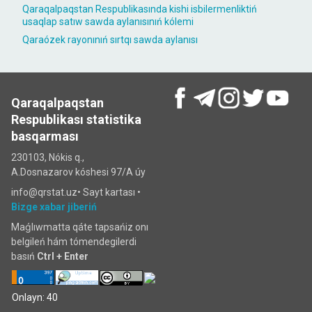
Qaraqalpaqstan Respublikasında kishi isbilermenliktiń
usaqlap satıw sawda aylanısınıń kólemi
Qaraózek rayonınıń sırtqı sawda aylanısı
Qaraqalpaqstan
Respublikası statistika
basqarması
230103, Nókis q.,
A.Dosnazarov kóshesi 97/A úy
info@qrstat.uz•
Sayt kartası
•
Bizge xabar jiberiń
Maǵlıwmatta qáte tapsańiz onı
belgileń hám tómendegilerdi
basıń
Ctrl + Enter
Onlayn: 40