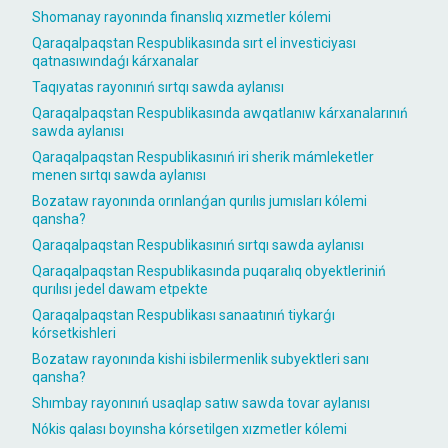
Shomanay rayonında finanslıq xızmetler kólemi
Qaraqalpaqstan Respublikasında sırt el investiciyası
qatnasıwındaǵı kárxanalar
Taqıyatas rayonınıń sırtqı sawda aylanısı
Qaraqalpaqstan Respublikasında awqatlanıw kárxanalarınıń
sawda aylanısı
Qaraqalpaqstan Respublikasınıń iri sherik mámleketler
menen sırtqı sawda aylanısı
Bozataw rayonında orınlanǵan qurılıs jumısları kólemi
qansha?
Qaraqalpaqstan Respublikasınıń sırtqı sawda aylanısı
Qaraqalpaqstan Respublikasında puqaralıq obyektleriniń
qurılısı jedel dawam etpekte
Qaraqalpaqstan Respublikası sanaatınıń tiykarǵı
kórsetkishleri
Bozataw rayonında kishi isbilermenlik subyektleri sanı
qansha?
Shımbay rayonınıń usaqlap satıw sawda tovar aylanısı
Nókis qalası boyınsha kórsetilgen xızmetler kólemi