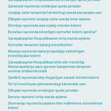
Qaraózek rayonında orınlanǵan qurılıs jumısları
Usaqlap satıw tarawında hárekettegi sawda kárxanaları sanı
Ellikqala rayonınıń usaqlap satıw sawda tovar aylanısı
Shımbay rayonında awıl xojalıǵı ónimleri kólemi
Bozataw rayonında kórsetigen xızmetler kólemi qansha?
Qaraqalpaqstan Respublikasınıń sırtqı sawda aylanısı
Xızmetler tarawınıń tiykarǵı kórsetkishleri
Moynaq rayonında tiykarǵı kapitalǵa ózlestirilgen
investitsiyalar kólemi
Qaraqalpaqstan Respublikası Ishki isler ministrligi
Kiberjınayatlarǵa qarsı gúresiw basqarması tárepinen
seminar shólkemlestirildi
Qanlıkól rayonında islep shıǵarılǵan sanaat ónimleri kólemi
Sırt el investiciyası qatnasıwındaǵı kárxanalar sanı
Ellikqala rayonında orınlanǵan qurılıs jumısları
Beruniy rayonınıń sırtqı sawda aylanısı
Shomanay rayonında baylanıs hám málimleme xızmetleriniń
kólemi