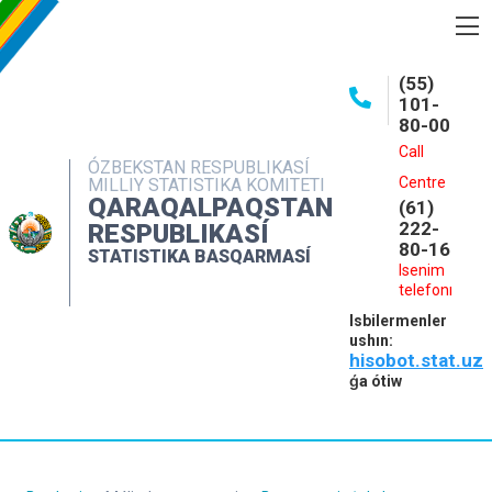
BASQARMA HAQQINDA
(55)
101-
ASHIQ MAǴLIWMATLAR
80-00
BASPALAR
Call
ÓZBEKSTAN RESPUBLIKASÍ
Centre
MILLIY STATISTIKA KOMITETI
INTERAKTIV XIZMETLER
QARAQALPAQSTAN
(61)
MÁLIMLEME XIZMETI
222-
RESPUBLIKASÍ
80-16
STATISTIKA BASQARMASÍ
MÚRÁJAATLAR
Isenim
telefonı
KONTAKTLAR
Isbilermenler
ushın:
hisobot.stat.uz
ǵa ótiw