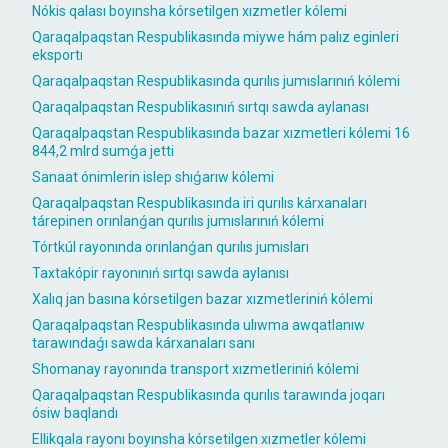
Nókis qalası boyınsha kórsetilgen xızmetler kólemi
Qaraqalpaqstan Respublikasında miywe hám palız eginleri
eksportı
Qaraqalpaqstan Respublikasında qurılıs jumıslarınıń kólemi
Qaraqalpaqstan Respublikasınıń sırtqı sawda aylanası
Qaraqalpaqstan Respublikasında bazar xızmetleri kólemi 16
844,2 mlrd sumǵa jetti
Sanaat ónimlerin islep shıǵarıw kólemi
Qaraqalpaqstan Respublikasında iri qurılıs kárxanaları
tárepinen orınlanǵan qurılıs jumıslarınıń kólemi
Tórtkúl rayonında orınlanǵan qurılıs jumısları
Taxtakópir rayonınıń sırtqı sawda aylanısı
Xalıq jan basına kórsetilgen bazar xızmetleriniń kólemi
Qaraqalpaqstan Respublikasında ulıwma awqatlanıw
tarawındaǵı sawda kárxanaları sanı
Shomanay rayonında transport xızmetleriniń kólemi
Qaraqalpaqstan Respublikasında qurılıs tarawında joqarı
ósiw baqlandı
Ellikqala rayonı boyınsha kórsetilgen xızmetler kólemi