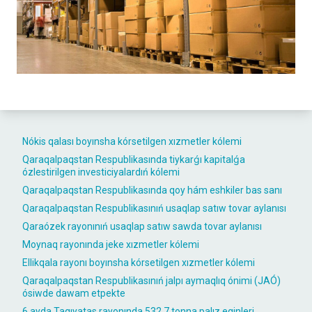
Nókis qalası boyınsha kórsetilgen xızmetler kólemi
Qaraqalpaqstan Respublikasında tiykarǵı kapitalǵa
ózlestirilgen investiciyalardıń kólemi
Qaraqalpaqstan Respublikasında qoy hám eshkiler bas sanı
Qaraqalpaqstan Respublikasınıń usaqlap satıw tovar aylanısı
Qaraózek rayonınıń usaqlap satıw sawda tovar aylanısı
Moynaq rayonında jeke xızmetler kólemi
Ellikqala rayonı boyınsha kórsetilgen xızmetler kólemi
Qaraqalpaqstan Respublikasınıń jalpı aymaqlıq ónimi (JAÓ)
ósiwde dawam etpekte
6 ayda Taqıyatas rayonında 532,7 tonna palız eginleri