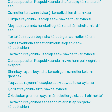
Qaraqalpaqstan Respublikasında shańaraqlıq kárxanalardıń
sanı
Xızmetler tarawınıń tiykarǵı kórsetkishleri dinamikası
Ellikqala rayonınıń usaqlap satıw sawda tovar aylanısı
Moynaq rayonında hárekettegi kárxana hám shólkemlerdiń
sanı
Taxtakópir rayonı boyınsha kórsetilgen xızmetler kólemi
Nókis rayonında sanaat ónimlerin islep shıǵarıw
kórsetkishleri
Taxtakópir rayonınıń usaqlap satıw sawda tovar aylanısı
Qaraqalpaqstan Respublikasında miywe hám palız eginleri
eksportı
Shımbay rayonı boyınsha kórsetilgen xızmetler kólemi
qansha?
Taqıyatas rayonınıń usaqlap satıw sawda tovar aylanısı
Qońırat rayonınıń sırtqı sawda aylanısı
Ózbekstan gilemleri qaysı mámleketlerge eksport etilmekte?
Taxtakópir rayonında sanaat ónimlerin islep shıǵarıw
kórsetkishleri