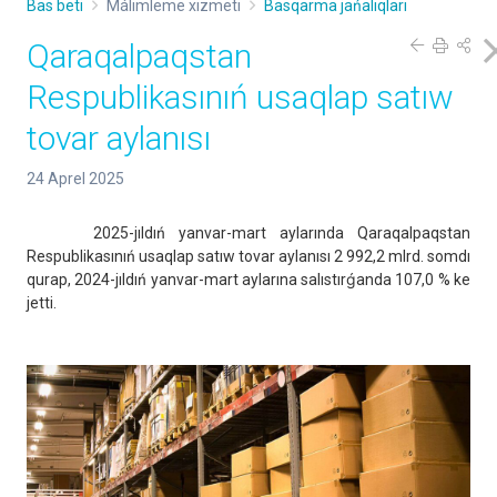
Bas beti
Málimleme xızmeti
Basqarma jańalıqları
Qaraqalpaqstan
Respublikasınıń usaqlap satıw
tovar aylanısı
24 Aprel 2025
2025-jıldıń yanvar-mart aylarında Qaraqalpaqstan
Respublikasınıń usaqlap satıw tovar aylanısı 2 992,2 mlrd. somdı
qurap, 2024-jıldıń yanvar-mart aylarına salıstırǵanda 107,0 % ke
jetti.