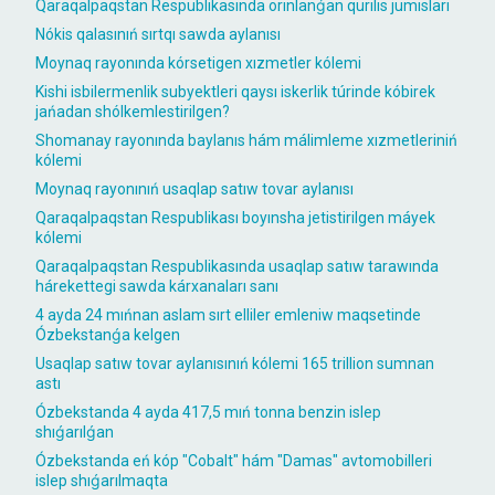
Qaraqalpaqstan Respublikasında orınlanǵan qurılıs jumısları
Nókis qalasınıń sırtqı sawda aylanısı
Moynaq rayonında kórsetigen xızmetler kólemi
Kishi isbilermenlik subyektleri qaysı iskerlik túrinde kóbirek
jańadan shólkemlestirilgen?
Shomanay rayonında baylanıs hám málimleme xızmetleriniń
kólemi
Moynaq rayonınıń usaqlap satıw tovar aylanısı
Qaraqalpaqstan Respublikası boyınsha jetistirilgen máyek
kólemi
Qaraqalpaqstan Respublikasında usaqlap satıw tarawında
hárekettegi sawda kárxanaları sanı
4 ayda 24 mıńnan aslam sırt elliler emleniw maqsetinde
Ózbekstanǵa kelgen
Usaqlap satıw tovar aylanısınıń kólemi 165 trillion sumnan
astı
Ózbekstanda 4 ayda 417,5 mıń tonna benzin islep
shıǵarılǵan
Ózbekstanda eń kóp "Cobalt" hám "Damas" avtomobilleri
islep shıǵarılmaqta