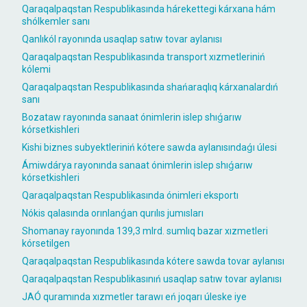
Qaraqalpaqstan Respublikasında hárekettegi kárxana hám
shólkemler sanı
Qanlıkól rayonında usaqlap satıw tovar aylanısı
Qaraqalpaqstan Respublikasında transport xızmetleriniń
kólemi
Qaraqalpaqstan Respublikasında shańaraqlıq kárxanalardıń
sanı
Bozataw rayonında sanaat ónimlerin islep shıǵarıw
kórsetkishleri
Kishi biznes subyektleriniń kótere sawda aylanısındaǵı úlesi
Ámiwdárya rayonında sanaat ónimlerin islep shıǵarıw
kórsetkishleri
Qaraqalpaqstan Respublikasında ónimleri eksportı
Nókis qalasında orınlanǵan qurılıs jumısları
Shomanay rayonında 139,3 mlrd. sumlıq bazar xızmetleri
kórsetilgen
Qaraqalpaqstan Respublikasında kótere sawda tovar aylanısı
Qaraqalpaqstan Respublikasınıń usaqlap satıw tovar aylanısı
JAÓ quramında xızmetler tarawı eń joqarı úleske iye