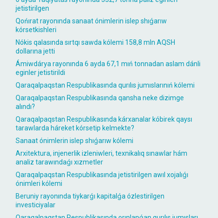
jetistirilgen
Qońırat rayonında sanaat ónimlerin islep shıǵarıw
kórsetkishleri
Nókis qalasında sırtqı sawda kólemi 158,8 mln AQSH
dollarına jetti
Ámiwdárya rayonında 6 ayda 67,1 mıń tonnadan aslam dánli
eginler jetistirildi
Qaraqalpaqstan Respublikasında qurılıs jumıslarınıń kólemi
Qaraqalpaqstan Respublikasında qansha neke dizimge
alındı?
Qaraqalpaqstan Respublikasında kárxanalar kóbirek qaysı
tarawlarda háreket kórsetip kelmekte?
Sanaat ónimlerin islep shıǵarıw kólemi
Arxitektura, injenerlik izleniwleri, texnikalıq sınawlar hám
analiz tarawındaǵı xızmetler
Qaraqalpaqstan Respublikasında jetistirilgen awıl xojalıǵı
ónimleri kólemi
Beruniy rayonında tiykarǵı kapitalǵa ózlestirilgen
investiciyalar
Qaraqalpaqstan Respublikasında orınlanǵan qurılıs jumısları