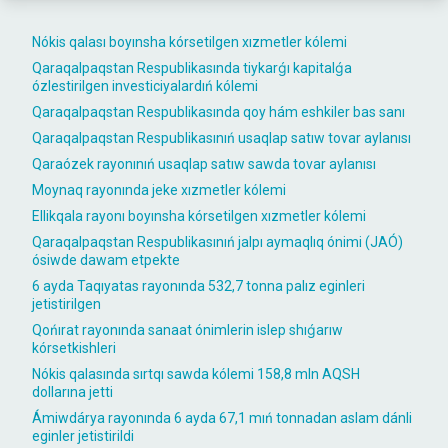
Nókis qalası boyınsha kórsetilgen xızmetler kólemi
Qaraqalpaqstan Respublikasında tiykarǵı kapitalǵa
ózlestirilgen investiciyalardıń kólemi
Qaraqalpaqstan Respublikasında qoy hám eshkiler bas sanı
Qaraqalpaqstan Respublikasınıń usaqlap satıw tovar aylanısı
Qaraózek rayonınıń usaqlap satıw sawda tovar aylanısı
Moynaq rayonında jeke xızmetler kólemi
Ellikqala rayonı boyınsha kórsetilgen xızmetler kólemi
Qaraqalpaqstan Respublikasınıń jalpı aymaqlıq ónimi (JAÓ)
ósiwde dawam etpekte
6 ayda Taqıyatas rayonında 532,7 tonna palız eginleri
jetistirilgen
Qońırat rayonında sanaat ónimlerin islep shıǵarıw
kórsetkishleri
Nókis qalasında sırtqı sawda kólemi 158,8 mln AQSH
dollarına jetti
Ámiwdárya rayonında 6 ayda 67,1 mıń tonnadan aslam dánli
eginler jetistirildi