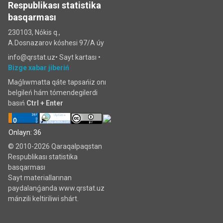
Respublikası statistika
basqarması
230103, Nókis q.,
A.Dosnazarov kóshesi 97/A úy
info@qrstat.uz•
Sayt kartası
•
Bizge xabar jiberiń
Maǵlıwmatta qáte tapsańiz onı
belgileń hám tómendegilerdi
basıń
Ctrl + Enter
Onlayn: 36
© 2010-2026 Qaraqalpaqstan
Respublikası statistika
basqarması
Sayt materiallarınan
paydalanǵanda www.qrstat.uz
mánzili keltiriliwi shárt.