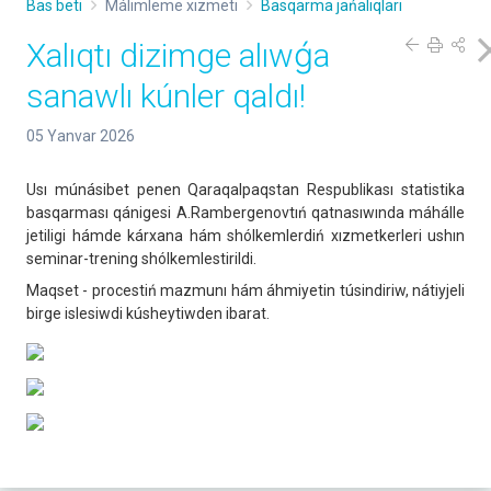
Bas beti
Málimleme xızmeti
Basqarma jańalıqları
Xalıqtı dizimge alıwǵa
sanawlı kúnler qaldı!
05 Yanvar 2026
Usı múnásibet penen Qaraqalpaqstan Respublikası statistika
basqarması qánigesi A.Rambergenovtıń qatnasıwında máhálle
jetiligi hámde kárxana hám shólkemlerdiń xızmetkerleri ushın
seminar-trening shólkemlestirildi.
Maqset - procestiń mazmunı hám áhmiyetin túsindiriw, nátiyjeli
birge islesiwdi kúsheytiwden ibarat.