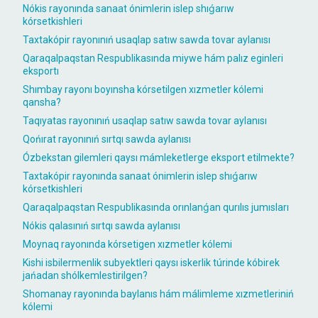
Nókis rayonında sanaat ónimlerin islep shıǵarıw
kórsetkishleri
Taxtakópir rayonınıń usaqlap satıw sawda tovar aylanısı
Qaraqalpaqstan Respublikasında miywe hám palız eginleri
eksportı
Shımbay rayonı boyınsha kórsetilgen xızmetler kólemi
qansha?
Taqıyatas rayonınıń usaqlap satıw sawda tovar aylanısı
Qońırat rayonınıń sırtqı sawda aylanısı
Ózbekstan gilemleri qaysı mámleketlerge eksport etilmekte?
Taxtakópir rayonında sanaat ónimlerin islep shıǵarıw
kórsetkishleri
Qaraqalpaqstan Respublikasında orınlanǵan qurılıs jumısları
Nókis qalasınıń sırtqı sawda aylanısı
Moynaq rayonında kórsetigen xızmetler kólemi
Kishi isbilermenlik subyektleri qaysı iskerlik túrinde kóbirek
jańadan shólkemlestirilgen?
Shomanay rayonında baylanıs hám málimleme xızmetleriniń
kólemi