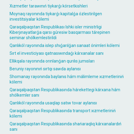
Xızmetler tarawınıń tiykarǵı kórsetkishleri
Moynaq rayonında tiykarǵı kapitalǵa ózlestirilgen
investitsiyalar kólemi
Qaraqalpaqstan Respublikası Ishki isler ministrligi
Kiberjınayatlarǵa qarsı gúresiw basqarması tárepinen
seminar shólkemlestirildi
Qanlıkól rayonında islep shıǵarılǵan sanaat ónimleri kólemi
Sırt el investiciyası qatnasıwındaǵı kárxanalar sanı
Ellikqala rayonında orınlanǵan qurılıs jumısları
Beruniy rayonınıń sırtqı sawda aylanısı
Shomanay rayonında baylanıs hám málimleme xızmetleriniń
kólemi
Qaraqalpaqstan Respublikasında hárekettegi kárxana hám
shólkemler sanı
Qanlıkól rayonında usaqlap satıw tovar aylanısı
Qaraqalpaqstan Respublikasında transport xızmetleriniń
kólemi
Qaraqalpaqstan Respublikasında shańaraqlıq kárxanalardıń
sanı