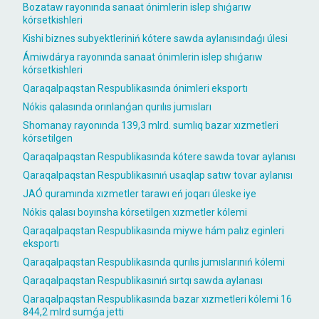
Bozataw rayonında sanaat ónimlerin islep shıǵarıw
kórsetkishleri
Kishi biznes subyektleriniń kótere sawda aylanısındaǵı úlesi
Ámiwdárya rayonında sanaat ónimlerin islep shıǵarıw
kórsetkishleri
Qaraqalpaqstan Respublikasında ónimleri eksportı
Nókis qalasında orınlanǵan qurılıs jumısları
Shomanay rayonında 139,3 mlrd. sumlıq bazar xızmetleri
kórsetilgen
Qaraqalpaqstan Respublikasında kótere sawda tovar aylanısı
Qaraqalpaqstan Respublikasınıń usaqlap satıw tovar aylanısı
JAÓ quramında xızmetler tarawı eń joqarı úleske iye
Nókis qalası boyınsha kórsetilgen xızmetler kólemi
Qaraqalpaqstan Respublikasında miywe hám palız eginleri
eksportı
Qaraqalpaqstan Respublikasında qurılıs jumıslarınıń kólemi
Qaraqalpaqstan Respublikasınıń sırtqı sawda aylanası
Qaraqalpaqstan Respublikasında bazar xızmetleri kólemi 16
844,2 mlrd sumǵa jetti