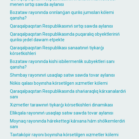
menen sırtqı sawda aylanısı
Bozataw rayonında orınlanǵan qurılıs jumısları kólemi
qansha?
Qaraqalpaqstan Respublikasınıń sırtqı sawda aylanısı
Qaraqalpaqstan Respublikasında puqaralıq obyektleriniń
qurılısı jedel dawam etpekte
Qaraqalpaqstan Respublikası sanaatınıń tiykarǵı
kórsetkishleri
Bozataw rayonında kishi isbilermenlik subyektleri sanı
qansha?
Shımbay rayonınıń usaqlap satıw sawda tovar aylanısı
Nókis qalası boyınsha kórsetilgen xızmetler kólemi
Qaraqalpaqstan Respublikasında shańaraqlıq kárxanalardıń
sanı
Xızmetler tarawınıń tiykarǵı kórsetkishleri dinamikası
Ellikqala rayonınıń usaqlap satıw sawda tovar aylanısı
Moynaq rayonında hárekettegi kárxana hám shólkemlerdiń
sanı
Taxtakópir rayonı boyınsha kórsetilgen xızmetler kólemi