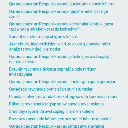
Qaraqalpaqstan Respublikasında qurılıs jumıslarınıń kólemi
Qaraqalpaqstan Respublikasında qansha neke dizimge
alındı?
Qaraqalpaqstan Respublikasında kárxanalar kóbirek qaysı
tarawlarda háreket kórsetip kelmekte?
Sanaat ónimlerin islep shıǵarıw kólemi
Arxitektura, injenerlik izleniwleri, texnikalıq sınawlar hám
analiz tarawındaǵı xızmetler
Qaraqalpaqstan Respublikasında jetistirilgen awıl xojalıǵı
ónimleri kólemi
Beruniy rayonında tiykarǵı kapitalǵa ózlestirilgen
investiciyalar
Qaraqalpaqstan Respublikasında orınlanǵan qurılıs jumısları
Qaraózek rayonında orınlanǵan qurılıs jumısları
Usaqlap satıw tarawında hárekettegi sawda kárxanaları sanı
Ellikqala rayonınıń usaqlap satıw sawda tovar aylanısı
Shımbay rayonında awıl xojalıǵı ónimleri kólemi
Bozataw rayonında kórsetigen xızmetler kólemi qansha?
Qaraqalpaqstan Respublikasınıń sırtqı sawda aylanısı