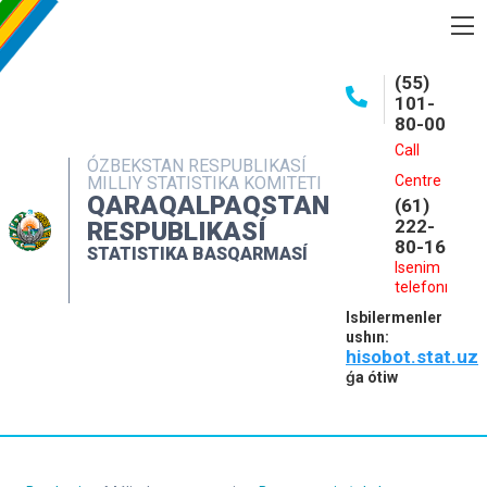
BASQARMA HAQQINDA
(55)
101-
ASHIQ MAǴLIWMATLAR
80-00
BASPALAR
Call
ÓZBEKSTAN RESPUBLIKASÍ
Centre
MILLIY STATISTIKA KOMITETI
INTERAKTIV XIZMETLER
QARAQALPAQSTAN
(61)
MÁLIMLEME XIZMETI
222-
RESPUBLIKASÍ
80-16
STATISTIKA BASQARMASÍ
MÚRÁJAATLAR
Isenim
telefonı
KONTAKTLAR
Isbilermenler
ushın:
hisobot.stat.uz
ǵa ótiw