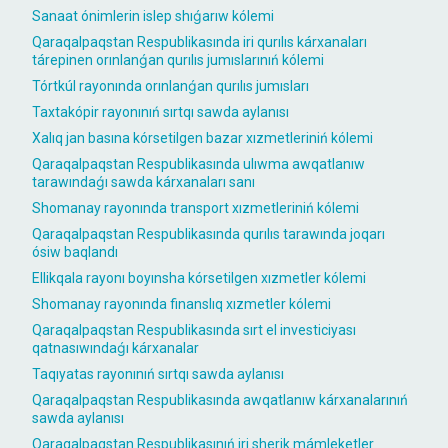
Sanaat ónimlerin islep shıǵarıw kólemi
Qaraqalpaqstan Respublikasında iri qurılıs kárxanaları
tárepinen orınlanǵan qurılıs jumıslarınıń kólemi
Tórtkúl rayonında orınlanǵan qurılıs jumısları
Taxtakópir rayonınıń sırtqı sawda aylanısı
Xalıq jan basına kórsetilgen bazar xızmetleriniń kólemi
Qaraqalpaqstan Respublikasında ulıwma awqatlanıw
tarawındaǵı sawda kárxanaları sanı
Shomanay rayonında transport xızmetleriniń kólemi
Qaraqalpaqstan Respublikasında qurılıs tarawında joqarı
ósiw baqlandı
Ellikqala rayonı boyınsha kórsetilgen xızmetler kólemi
Shomanay rayonında finanslıq xızmetler kólemi
Qaraqalpaqstan Respublikasında sırt el investiciyası
qatnasıwındaǵı kárxanalar
Taqıyatas rayonınıń sırtqı sawda aylanısı
Qaraqalpaqstan Respublikasında awqatlanıw kárxanalarınıń
sawda aylanısı
Qaraqalpaqstan Respublikasınıń iri sherik mámleketler