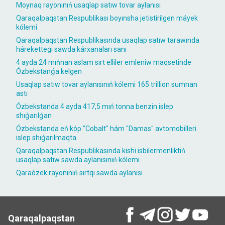
Moynaq rayonınıń usaqlap satıw tovar aylanısı
Qaraqalpaqstan Respublikası boyınsha jetistirilgen máyek
kólemi
Qaraqalpaqstan Respublikasında usaqlap satıw tarawında
hárekettegi sawda kárxanaları sanı
4 ayda 24 mıńnan aslam sırt elliler emleniw maqsetinde
Ózbekstanǵa kelgen
Usaqlap satıw tovar aylanısınıń kólemi 165 trillion sumnan
astı
Ózbekstanda 4 ayda 417,5 mıń tonna benzin islep
shıǵarılǵan
Ózbekstanda eń kóp "Cobalt" hám "Damas" avtomobilleri
islep shıǵarılmaqta
Qaraqalpaqstan Respublikasında kishi isbilermenliktiń
usaqlap satıw sawda aylanısınıń kólemi
Qaraózek rayonınıń sırtqı sawda aylanısı
Qaraqalpaqstan