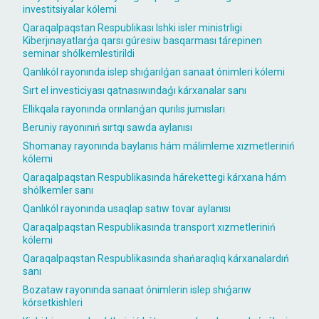
investitsiyalar kólemi
Qaraqalpaqstan Respublikası Ishki isler ministrligi
Kiberjınayatlarǵa qarsı gúresiw basqarması tárepinen
seminar shólkemlestirildi
Qanlıkól rayonında islep shıǵarılǵan sanaat ónimleri kólemi
Sırt el investiciyası qatnasıwındaǵı kárxanalar sanı
Ellikqala rayonında orınlanǵan qurılıs jumısları
Beruniy rayonınıń sırtqı sawda aylanısı
Shomanay rayonında baylanıs hám málimleme xızmetleriniń
kólemi
Qaraqalpaqstan Respublikasında hárekettegi kárxana hám
shólkemler sanı
Qanlıkól rayonında usaqlap satıw tovar aylanısı
Qaraqalpaqstan Respublikasında transport xızmetleriniń
kólemi
Qaraqalpaqstan Respublikasında shańaraqlıq kárxanalardıń
sanı
Bozataw rayonında sanaat ónimlerin islep shıǵarıw
kórsetkishleri