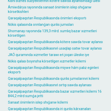
Kishi biznes subyektleriniń kótere sawda aylanısındaǵı úlesi
Ámiwdárya rayonında sanaat ónimlerin islep shıǵarıw
kórsetkishleri
Qaraqalpaqstan Respublikasında ónimleri eksportı
Nókis qalasında orınlanǵan qurılıs jumısları
Shomanay rayonında 139,3 mlrd. sumlıq bazar xızmetleri
kórsetilgen
Qaraqalpaqstan Respublikasında kótere sawda tovar aylanısı
Qaraqalpaqstan Respublikasınıń usaqlap satıw tovar aylanısı
JAÓ quramında xızmetler tarawı eń joqarı úleske iye
Nókis qalası boyınsha kórsetilgen xızmetler kólemi
Qaraqalpaqstan Respublikasında miywe hám palız eginleri
eksportı
Qaraqalpaqstan Respublikasında qurılıs jumıslarınıń kólemi
Qaraqalpaqstan Respublikasınıń sırtqı sawda aylanası
Qaraqalpaqstan Respublikasında bazar xızmetleri kólemi 16
844,2 mlrd sumǵa jetti
Sanaat ónimlerin islep shıǵarıw kólemi
Qaraqalpaqstan Respublikasında iri qurılıs kárxanaları