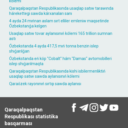
kólemi
Qaraqalpaqstan Respublikasında usaqlap satıw tarawında
hárekettegi sawda kárxanaları sanı
4 ayda 24 mıńnan aslam sırt elliler emleniw maqsetinde
Ózbekstanǵa kelgen
Usaqlap satıw tovar aylanısınıń kólemi 165 trillion sumnan
astı
Ózbekstanda 4 ayda 417,5 mıń tonna benzin islep
shıǵarılǵan
Ózbekstanda eń kóp "Cobalt" hám "Damas" avtomobilleri
islep shıǵarılmaqta
Qaraqalpaqstan Respublikasında kishi isbilermenliktiń
usaqlap satıw sawda aylanısınıń kólemi
Qaraózek rayonınıń sırtqı sawda aylanısı
Qaraqalpaqstan
Respublikası statistika
basqarması