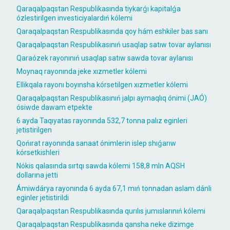
Qaraqalpaqstan Respublikasında tiykarǵı kapitalǵa
ózlestirilgen investiciyalardıń kólemi
Qaraqalpaqstan Respublikasında qoy hám eshkiler bas sanı
Qaraqalpaqstan Respublikasınıń usaqlap satıw tovar aylanısı
Qaraózek rayonınıń usaqlap satıw sawda tovar aylanısı
Moynaq rayonında jeke xızmetler kólemi
Ellikqala rayonı boyınsha kórsetilgen xızmetler kólemi
Qaraqalpaqstan Respublikasınıń jalpı aymaqlıq ónimi (JAÓ)
ósiwde dawam etpekte
6 ayda Taqıyatas rayonında 532,7 tonna palız eginleri
jetistirilgen
Qońırat rayonında sanaat ónimlerin islep shıǵarıw
kórsetkishleri
Nókis qalasında sırtqı sawda kólemi 158,8 mln AQSH
dollarına jetti
Ámiwdárya rayonında 6 ayda 67,1 mıń tonnadan aslam dánli
eginler jetistirildi
Qaraqalpaqstan Respublikasında qurılıs jumıslarınıń kólemi
Qaraqalpaqstan Respublikasında qansha neke dizimge