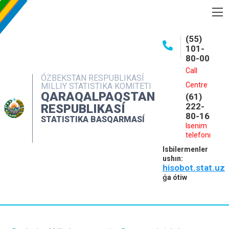
BASQARMA HAQQINDA
(55)
101-
ASHIQ MAǴLIWMATLAR
80-00
BASPALAR
Call
ÓZBEKSTAN RESPUBLIKASÍ
Centre
MILLIY STATISTIKA KOMITETI
INTERAKTIV XIZMETLER
QARAQALPAQSTAN
(61)
MÁLIMLEME XIZMETI
222-
RESPUBLIKASÍ
80-16
STATISTIKA BASQARMASÍ
MÚRÁJAATLAR
Isenim
telefonı
KONTAKTLAR
Isbilermenler
ushın:
hisobot.stat.uz
ǵa ótiw