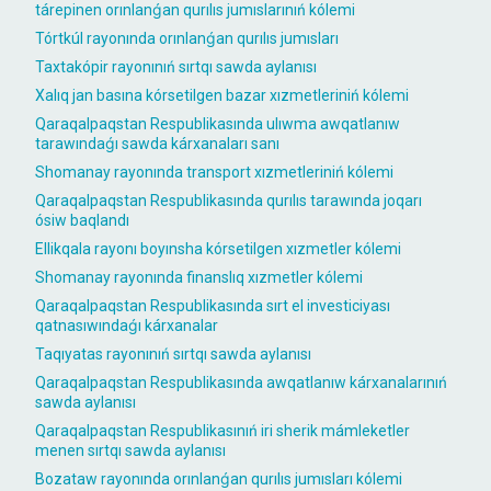
tárepinen orınlanǵan qurılıs jumıslarınıń kólemi
Tórtkúl rayonında orınlanǵan qurılıs jumısları
Taxtakópir rayonınıń sırtqı sawda aylanısı
Xalıq jan basına kórsetilgen bazar xızmetleriniń kólemi
Qaraqalpaqstan Respublikasında ulıwma awqatlanıw
tarawındaǵı sawda kárxanaları sanı
Shomanay rayonında transport xızmetleriniń kólemi
Qaraqalpaqstan Respublikasında qurılıs tarawında joqarı
ósiw baqlandı
Ellikqala rayonı boyınsha kórsetilgen xızmetler kólemi
Shomanay rayonında finanslıq xızmetler kólemi
Qaraqalpaqstan Respublikasında sırt el investiciyası
qatnasıwındaǵı kárxanalar
Taqıyatas rayonınıń sırtqı sawda aylanısı
Qaraqalpaqstan Respublikasında awqatlanıw kárxanalarınıń
sawda aylanısı
Qaraqalpaqstan Respublikasınıń iri sherik mámleketler
menen sırtqı sawda aylanısı
Bozataw rayonında orınlanǵan qurılıs jumısları kólemi