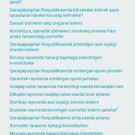
alındı?
Qaraqalpaqstan Respublikasında kárxanalar kóbirek qaysı
tarawlarda háreket kórsetip kelmekte?
Sanaat ónimlerin islep shıǵarıw kólemi
Arxitektura, injenerlik izleniwleri, texnikalıq sınawlar hám
analiz tarawındaǵı xızmetler
Qaraqalpaqstan Respublikasında jetistirilgen awıl xojalıǵı
ónimleri kólemi
Beruniy rayonında tiykarǵı kapitalǵa ózlestirilgen
investiciyalar
Qaraqalpaqstan Respublikasında orınlanǵan qurılıs jumısları
Qaraózek rayonında orınlanǵan qurılıs jumısları
Usaqlap satıw tarawında hárekettegi sawda kárxanaları sanı
Ellikqala rayonınıń usaqlap satıw sawda tovar aylanısı
Shımbay rayonında awıl xojalıǵı ónimleri kólemi
Bozataw rayonında kórsetigen xızmetler kólemi qansha?
Qaraqalpaqstan Respublikasınıń sırtqı sawda aylanısı
Xızmetler tarawınıń tiykarǵı kórsetkishleri
Moynaq rayonında tiykarǵı kapitalǵa ózlestirilgen