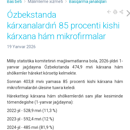
Bas beti
Málimleme xızmeti
Basqarma jańalıqları
Ózbekstanda
kárxanalardıń 85 procenti kishi
kárxana hám mikrofirmalar
19 Yanvar 2026
Milliy statistika komitetiniń maǵlıwmatlarına bola, 2026-jıldıń 1-
yanvar jaǵdayına Ózbekstanda 474,9 mıń kárxana hám
shólkemler háreket kórsetip kelmekte.
Sonnan 403,8 mıńı yamasa 85 procenti kishi kárxana hám
mikrofirmalardıń úlesine tuwra keledi.
Hárekettegi kárxana hám shólkemlerdiń sanı jıllar kesiminde
tómendegishe (1-yanvar jaǵdayına):
2022-jıl - 528,9 mıń (11,3 %)
2023-jıl - 592,4 mıń (12 %)
2024-jıl - 485 mıń (81,9 %)