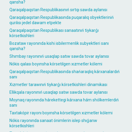
qansha?
Qaraqalpaqstan Respublikasınıń sırtqı sawda aylanısı
Qaraqalpaqstan Respublikasında puqaralıq obyektleriniń
qurılısı jedel dawam etpekte
Qaraqalpaqstan Respublikası sanaatınıń tiykarǵı
kórsetkishleri
Bozataw rayonında kishi isbilermenlik subyektleri sanı
qansha?
Shımbay rayonınıń usaqlap satıw sawda tovar aylanısı
Nókis qalası boyınsha kórsetilgen xızmetler kólemi
Qaraqalpaqstan Respublikasında shańaraqlıq kárxanalardıń
sanı
Xızmetler tarawınıń tiykarǵı kórsetkishleri dinamikası
Ellikqala rayonınıń usaqlap satıw sawda tovar aylanısı
Moynaq rayonında hárekettegi kárxana hám shólkemlerdiń
sanı
Taxtakópir rayonı boyınsha kórsetilgen xızmetler kólemi
Nókis rayonında sanaat ónimlerin islep shıǵarıw
kórsetkishleri