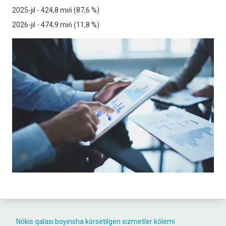
2025-jıl - 424,8 mıń (87,6 %)
2026-jıl - 474,9 mıń (11,8 %)
Nókis qalası boyınsha kórsetilgen xızmetler kólemi