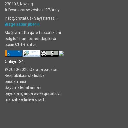
230103, Nókis q.,
A.Dosnazarov kóshesi 97/A úy
info@qrstat.uz•
Sayt kartası
•
Bizge xabar jiberiń
Maǵlıwmatta qáte tapsańiz onı
belgileń hám tómendegilerdi
basıń
Ctrl + Enter
Onlayn: 24
© 2010-2026 Qaraqalpaqstan
Respublikası statistika
basqarması
Sayt materiallarınan
paydalanǵanda www.qrstat.uz
mánzili keltiriliwi shárt.