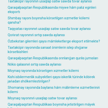
Taxtakópir rayonınıń usaqlap satıw sawda tovar aylanısı
Qaraqalpaqstan Respublikasında miywe hám palız eginleri
eksportı
Shımbay rayonı boyınsha kórsetilgen xızmetler kólemi
qansha?
Taqıyatas rayonınıń usaqlap satıw sawda tovar aylanısı
Qońırat rayonınıń sırtqı sawda aylanısı
Ózbekstan gilemleri qaysı mámleketlerge eksport etilmekte?
Taxtakópir rayonında sanaat ónimlerin islep shıǵarıw
kórsetkishleri
Qaraqalpaqstan Respublikasında orınlanǵan qurılıs jumısları
Nókis qalasınıń sırtqı sawda aylanısı
Moynaq rayonında kórsetigen xızmetler kólemi
Kishi isbilermenlik subyektleri qaysı iskerlik túrinde kóbirek
jańadan shólkemlestirilgen?
Shomanay rayonında baylanıs hám málimleme xızmetleriniń
kólemi
Moynaq rayonınıń usaqlap satıw tovar aylanısı
Qaraqalpaqstan Respublikası boyınsha jetistirilgen máyek