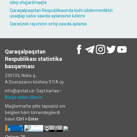
islep shıǵarılmaqta
Qaraqalpaqstan Respublikasında kishi isbilermenliktiń
usaqlap satıw sawda aylanısınıń kólemi
Qaraózek rayonınıń sırtqı sawda aylanısı
Qaraqalpaqstan
Respublikası statistika
basqarması
230103, Nókis q.,
A.Dosnazarov kóshesi 97/A úy
info@qrstat.uz•
Sayt kartası
•
Bizge xabar jiberiń
Maǵlıwmatta qáte tapsańiz onı
belgileń hám tómendegilerdi
basıń
Ctrl + Enter