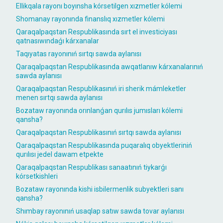
Ellikqala rayonı boyınsha kórsetilgen xızmetler kólemi
Shomanay rayonında finanslıq xızmetler kólemi
Qaraqalpaqstan Respublikasında sırt el investiciyası
qatnasıwındaǵı kárxanalar
Taqıyatas rayonınıń sırtqı sawda aylanısı
Qaraqalpaqstan Respublikasında awqatlanıw kárxanalarınıń
sawda aylanısı
Qaraqalpaqstan Respublikasınıń iri sherik mámleketler
menen sırtqı sawda aylanısı
Bozataw rayonında orınlanǵan qurılıs jumısları kólemi
qansha?
Qaraqalpaqstan Respublikasınıń sırtqı sawda aylanısı
Qaraqalpaqstan Respublikasında puqaralıq obyektleriniń
qurılısı jedel dawam etpekte
Qaraqalpaqstan Respublikası sanaatınıń tiykarǵı
kórsetkishleri
Bozataw rayonında kishi isbilermenlik subyektleri sanı
qansha?
Shımbay rayonınıń usaqlap satıw sawda tovar aylanısı