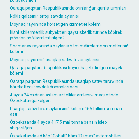
Qaraqalpaqstan Respublikasında orınlanǵan qurılıs jumısları
Nókis qalasınıń sırtqı sawda aylanısı
Moynaq rayonında kórsetigen xızmetler kólemi
Kishi isbilermenlik subyektleri qaysı iskerlik túrinde kóbirek
jańadan shólkemlestirilgen?
Shomanay rayonında baylanıs hám málimleme xızmetleriniń
kólemi
Moynaq rayonınıń usaqlap satıw tovar aylanısı
Qaraqalpaqstan Respublikası boyınsha jetistirilgen máyek
kólemi
Qaraqalpaqstan Respublikasında usaqlap satıw tarawında
hárekettegi sawda kárxanaları sanı
4 ayda 24 mıńnan aslam sırt elliler emleniw maqsetinde
Ózbekstanǵa kelgen
Usaqlap satıw tovar aylanısınıń kólemi 165 trillion sumnan
astı
Ózbekstanda 4 ayda 417,5 mıń tonna benzin islep
shıǵarılǵan
Ózbekstanda eń kóp "Cobalt" hám "Damas" avtomobilleri