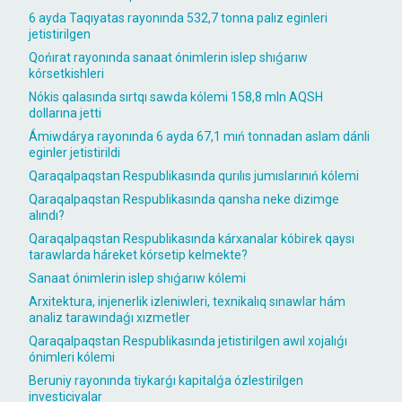
6 ayda Taqıyatas rayonında 532,7 tonna palız eginleri
jetistirilgen
Qońırat rayonında sanaat ónimlerin islep shıǵarıw
kórsetkishleri
Nókis qalasında sırtqı sawda kólemi 158,8 mln AQSH
dollarına jetti
Ámiwdárya rayonında 6 ayda 67,1 mıń tonnadan aslam dánli
eginler jetistirildi
Qaraqalpaqstan Respublikasında qurılıs jumıslarınıń kólemi
Qaraqalpaqstan Respublikasında qansha neke dizimge
alındı?
Qaraqalpaqstan Respublikasında kárxanalar kóbirek qaysı
tarawlarda háreket kórsetip kelmekte?
Sanaat ónimlerin islep shıǵarıw kólemi
Arxitektura, injenerlik izleniwleri, texnikalıq sınawlar hám
analiz tarawındaǵı xızmetler
Qaraqalpaqstan Respublikasında jetistirilgen awıl xojalıǵı
ónimleri kólemi
Beruniy rayonında tiykarǵı kapitalǵa ózlestirilgen
investiciyalar