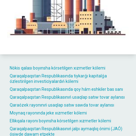
Nókis qalası boyınsha kórsetilgen xızmetler kólemi
Qaraqalpaqstan Respublikasında tiykarǵı kapitalǵa
ózlestirilgen investiciyalardıń kólemi
Qaraqalpaqstan Respublikasında qoy hám eshkiler bas sanı
Qaraqalpaqstan Respublikasınıń usaqlap satıw tovar aylanısı
Qaraózek rayonınıń usaqlap satıw sawda tovar aylanısı
Moynaq rayonında jeke xızmetler kólemi
Ellikqala rayonı boyınsha kórsetilgen xızmetler kólemi
Qaraqalpaqstan Respublikasınıń jalpı aymaqlıq ónimi (JAÓ)
ósiwde dawam etpekte