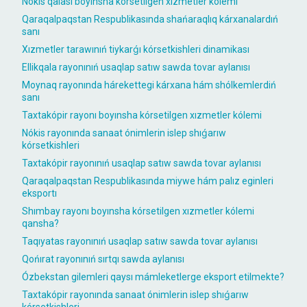
Nókis qalası boyınsha kórsetilgen xızmetler kólemi
Qaraqalpaqstan Respublikasında shańaraqlıq kárxanalardıń
sanı
Xızmetler tarawınıń tiykarǵı kórsetkishleri dinamikası
Ellikqala rayonınıń usaqlap satıw sawda tovar aylanısı
Moynaq rayonında hárekettegi kárxana hám shólkemlerdiń
sanı
Taxtakópir rayonı boyınsha kórsetilgen xızmetler kólemi
Nókis rayonında sanaat ónimlerin islep shıǵarıw
kórsetkishleri
Taxtakópir rayonınıń usaqlap satıw sawda tovar aylanısı
Qaraqalpaqstan Respublikasında miywe hám palız eginleri
eksportı
Shımbay rayonı boyınsha kórsetilgen xızmetler kólemi
qansha?
Taqıyatas rayonınıń usaqlap satıw sawda tovar aylanısı
Qońırat rayonınıń sırtqı sawda aylanısı
Ózbekstan gilemleri qaysı mámleketlerge eksport etilmekte?
Taxtakópir rayonında sanaat ónimlerin islep shıǵarıw
kórsetkishleri