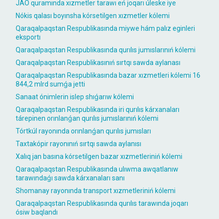
JAÓ quramında xızmetler tarawı eń joqarı úleske iye
Nókis qalası boyınsha kórsetilgen xızmetler kólemi
Qaraqalpaqstan Respublikasında miywe hám palız eginleri
eksportı
Qaraqalpaqstan Respublikasında qurılıs jumıslarınıń kólemi
Qaraqalpaqstan Respublikasınıń sırtqı sawda aylanası
Qaraqalpaqstan Respublikasında bazar xızmetleri kólemi 16
844,2 mlrd sumǵa jetti
Sanaat ónimlerin islep shıǵarıw kólemi
Qaraqalpaqstan Respublikasında iri qurılıs kárxanaları
tárepinen orınlanǵan qurılıs jumıslarınıń kólemi
Tórtkúl rayonında orınlanǵan qurılıs jumısları
Taxtakópir rayonınıń sırtqı sawda aylanısı
Xalıq jan basına kórsetilgen bazar xızmetleriniń kólemi
Qaraqalpaqstan Respublikasında ulıwma awqatlanıw
tarawındaǵı sawda kárxanaları sanı
Shomanay rayonında transport xızmetleriniń kólemi
Qaraqalpaqstan Respublikasında qurılıs tarawında joqarı
ósiw baqlandı