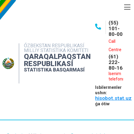
BASQARMA HAQQINDA
(55)
101-
ASHIQ MAǴLIWMATLAR
80-00
BASPALAR
Call
ÓZBEKSTAN RESPUBLIKASÍ
Centre
MILLIY STATISTIKA KOMITETI
INTERAKTIV XIZMETLER
QARAQALPAQSTAN
(61)
MÁLIMLEME XIZMETI
222-
RESPUBLIKASÍ
80-16
STATISTIKA BASQARMASÍ
MÚRÁJAATLAR
Isenim
telefonı
KONTAKTLAR
Isbilermenler
ushın:
hisobot.stat.uz
ǵa ótiw