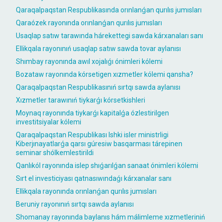
Qaraqalpaqstan Respublikasında orınlanǵan qurılıs jumısları
Qaraózek rayonında orınlanǵan qurılıs jumısları
Usaqlap satıw tarawında hárekettegi sawda kárxanaları sanı
Ellikqala rayonınıń usaqlap satıw sawda tovar aylanısı
Shımbay rayonında awıl xojalıǵı ónimleri kólemi
Bozataw rayonında kórsetigen xızmetler kólemi qansha?
Qaraqalpaqstan Respublikasınıń sırtqı sawda aylanısı
Xızmetler tarawınıń tiykarǵı kórsetkishleri
Moynaq rayonında tiykarǵı kapitalǵa ózlestirilgen
investitsiyalar kólemi
Qaraqalpaqstan Respublikası Ishki isler ministrligi
Kiberjınayatlarǵa qarsı gúresiw basqarması tárepinen
seminar shólkemlestirildi
Qanlıkól rayonında islep shıǵarılǵan sanaat ónimleri kólemi
Sırt el investiciyası qatnasıwındaǵı kárxanalar sanı
Ellikqala rayonında orınlanǵan qurılıs jumısları
Beruniy rayonınıń sırtqı sawda aylanısı
Shomanay rayonında baylanıs hám málimleme xızmetleriniń