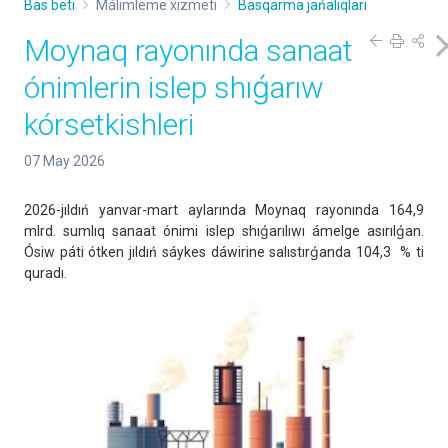
Bas beti
Málimleme xızmeti
Basqarma jańalıqları
Moynaq rayonında sanaat
ónimlerin islep shıǵarıw
kórsetkishleri
07 May 2026
2026-jıldıń yanvar-mart aylarında Moynaq rayonında 164,9
mlrd. sumlıq sanaat ónimi islep shıǵarılıwı ámelge asırılǵan.
Ósiw páti ótken jıldıń sáykes dáwirine salıstırǵanda 104,3 % ti
quradı.