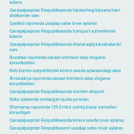
kólemi
Qaraqalpaqstan Respublikasında hárekettegi kárxana hám
shólkemler sanı
Qanlıkól rayonında usaqlap satıw tovar aylanısı
Qaraqalpaqstan Respublikasında transport xızmetleriniń
kólemi
Qaraqalpaqstan Respublikasında shańaraqlıq kárxanalardıń
sanı
Bozataw rayonında sanaat ónimlerin islep shıǵarıw
kórsetkishleri
Kishi biznes subyektleriniń kótere sawda aylanısındaǵı úlesi
Ámiwdárya rayonında sanaat ónimlerin islep shıǵarıw
kórsetkishleri
Qaraqalpaqstan Respublikasında ónimleri eksportı
Nókis qalasında orınlanǵan qurılıs jumısları
Shomanay rayonında 139,3 mlrd. sumlıq bazar xızmetleri
kórsetilgen
Qaraqalpaqstan Respublikasında kótere sawda tovar aylanısı
Qaraqalpaqstan Respublikasınıń usaqlap satıw tovar aylanısı