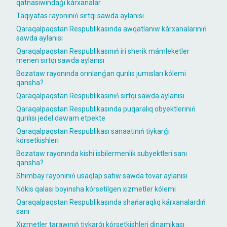
qatnasıwındaǵı kárxanalar
Taqıyatas rayonınıń sırtqı sawda aylanısı
Qaraqalpaqstan Respublikasında awqatlanıw kárxanalarınıń
sawda aylanısı
Qaraqalpaqstan Respublikasınıń iri sherik mámleketler
menen sırtqı sawda aylanısı
Bozataw rayonında orınlanǵan qurılıs jumısları kólemi
qansha?
Qaraqalpaqstan Respublikasınıń sırtqı sawda aylanısı
Qaraqalpaqstan Respublikasında puqaralıq obyektleriniń
qurılısı jedel dawam etpekte
Qaraqalpaqstan Respublikası sanaatınıń tiykarǵı
kórsetkishleri
Bozataw rayonında kishi isbilermenlik subyektleri sanı
qansha?
Shımbay rayonınıń usaqlap satıw sawda tovar aylanısı
Nókis qalası boyınsha kórsetilgen xızmetler kólemi
Qaraqalpaqstan Respublikasında shańaraqlıq kárxanalardıń
sanı
Xızmetler tarawınıń tiykarǵı kórsetkishleri dinamikası