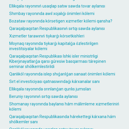
Ellikqala rayonınıń usaqlap satıw sawda tovar aylanısı
Shımbay rayonında awıl xojalıǵı ónimleri kólemi
Bozataw rayonında kórsetigen xızmetler kólemi qansha?
Qaraqalpaqstan Respublikasınıń sırtqı sawda aylanısı
Xızmetler tarawınıń tiykarǵı kórsetkishleri
Moynaq rayonında tiykarǵı kapitalǵa ózlestirilgen
investitsiyalar kólemi
Qaraqalpaqstan Respublikası Ishki isler ministrligi
Kiberjınayatlarǵa qarsı gúresiw basqarması tárepinen
seminar shólkemlestirildi
Qanlıkól rayonında islep shıǵarılǵan sanaat ónimleri kólemi
Sırt el investiciyası qatnasıwındaǵı kárxanalar sanı
Ellikqala rayonında orınlanǵan qurılıs jumısları
Beruniy rayonınıń sırtqı sawda aylanısı
Shomanay rayonında baylanıs hám málimleme xızmetleriniń
kólemi
Qaraqalpaqstan Respublikasında hárekettegi kárxana hám
shólkemler sanı