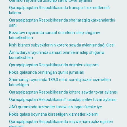
Qanlıkól rayonında usaqlap satıw tovar aylanısı
Qaraqalpaqstan Respublikasında transport xızmetleriniń
kólemi
Qaraqalpaqstan Respublikasında shańaraqlıq kárxanalardıń
sanı
Bozataw rayonında sanaat ónimlerin islep shıǵarıw
kórsetkishleri
Kishi biznes subyektleriniń kótere sawda aylanısındaǵı úlesi
Ámiwdárya rayonında sanaat ónimlerin islep shıǵarıw
kórsetkishleri
Qaraqalpaqstan Respublikasında ónimleri eksportı
Nókis qalasında orınlanǵan qurılıs jumısları
Shomanay rayonında 139,3 mlrd. sumlıq bazar xızmetleri
kórsetilgen
Qaraqalpaqstan Respublikasında kótere sawda tovar aylanısı
Qaraqalpaqstan Respublikasınıń usaqlap satıw tovar aylanısı
JAÓ quramında xızmetler tarawı eń joqarı úleske iye
Nókis qalası boyınsha kórsetilgen xızmetler kólemi
Qaraqalpaqstan Respublikasında miywe hám palız eginleri
eksportı