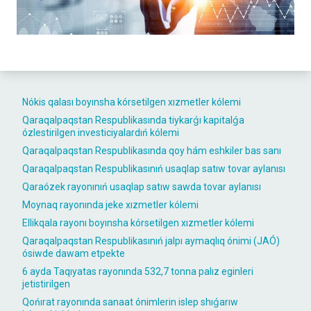
Nókis qalası boyınsha kórsetilgen xızmetler kólemi
Qaraqalpaqstan Respublikasında tiykarǵı kapitalǵa
ózlestirilgen investiciyalardıń kólemi
Qaraqalpaqstan Respublikasında qoy hám eshkiler bas sanı
Qaraqalpaqstan Respublikasınıń usaqlap satıw tovar aylanısı
Qaraózek rayonınıń usaqlap satıw sawda tovar aylanısı
Moynaq rayonında jeke xızmetler kólemi
Ellikqala rayonı boyınsha kórsetilgen xızmetler kólemi
Qaraqalpaqstan Respublikasınıń jalpı aymaqlıq ónimi (JAÓ)
ósiwde dawam etpekte
6 ayda Taqıyatas rayonında 532,7 tonna palız eginleri
jetistirilgen
Qońırat rayonında sanaat ónimlerin islep shıǵarıw