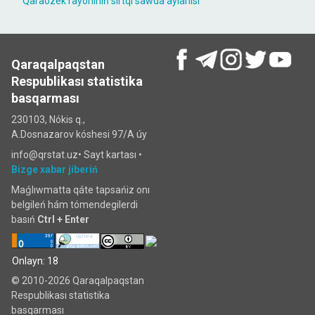
Qaraózek rayonınıń sırtqı sawda aylanısı
Qaraqalpaqstan
Respublikası statistika
basqarması
230103, Nókis q.,
A.Dosnazarov kóshesi 97/A úy
info@qrstat.uz•
Sayt kartası
•
Bizge xabar jiberiń
Maǵlıwmatta qáte tapsańiz onı
belgileń hám tómendegilerdi
basıń
Ctrl + Enter
Onlayn: 18
© 2010-2026 Qaraqalpaqstan
Respublikası statistika
basqarması