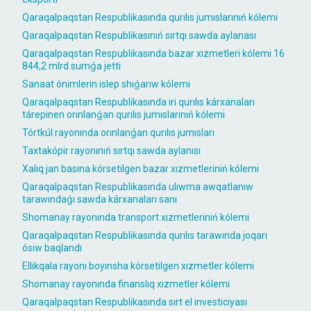
Qaraqalpaqstan Respublikasında qurılıs jumıslarınıń kólemi
Qaraqalpaqstan Respublikasınıń sırtqı sawda aylanası
Qaraqalpaqstan Respublikasında bazar xızmetleri kólemi 16
844,2 mlrd sumǵa jetti
Sanaat ónimlerin islep shıǵarıw kólemi
Qaraqalpaqstan Respublikasında iri qurılıs kárxanaları
tárepinen orınlanǵan qurılıs jumıslarınıń kólemi
Tórtkúl rayonında orınlanǵan qurılıs jumısları
Taxtakópir rayonınıń sırtqı sawda aylanısı
Xalıq jan basına kórsetilgen bazar xızmetleriniń kólemi
Qaraqalpaqstan Respublikasında ulıwma awqatlanıw
tarawındaǵı sawda kárxanaları sanı
Shomanay rayonında transport xızmetleriniń kólemi
Qaraqalpaqstan Respublikasında qurılıs tarawında joqarı
ósiw baqlandı
Ellikqala rayonı boyınsha kórsetilgen xızmetler kólemi
Shomanay rayonında finanslıq xızmetler kólemi
Qaraqalpaqstan Respublikasında sırt el investiciyası