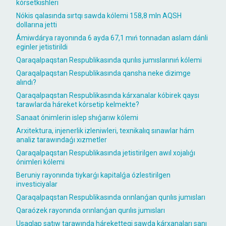
kórsetkishleri
Nókis qalasında sırtqı sawda kólemi 158,8 mln AQSH
dollarına jetti
Ámiwdárya rayonında 6 ayda 67,1 mıń tonnadan aslam dánli
eginler jetistirildi
Qaraqalpaqstan Respublikasında qurılıs jumıslarınıń kólemi
Qaraqalpaqstan Respublikasında qansha neke dizimge
alındı?
Qaraqalpaqstan Respublikasında kárxanalar kóbirek qaysı
tarawlarda háreket kórsetip kelmekte?
Sanaat ónimlerin islep shıǵarıw kólemi
Arxitektura, injenerlik izleniwleri, texnikalıq sınawlar hám
analiz tarawındaǵı xızmetler
Qaraqalpaqstan Respublikasında jetistirilgen awıl xojalıǵı
ónimleri kólemi
Beruniy rayonında tiykarǵı kapitalǵa ózlestirilgen
investiciyalar
Qaraqalpaqstan Respublikasında orınlanǵan qurılıs jumısları
Qaraózek rayonında orınlanǵan qurılıs jumısları
Usaqlap satıw tarawında hárekettegi sawda kárxanaları sanı