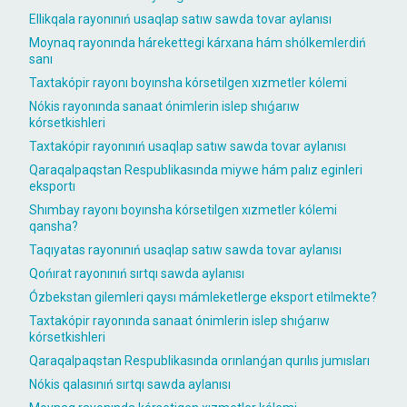
Ellikqala rayonınıń usaqlap satıw sawda tovar aylanısı
Moynaq rayonında hárekettegi kárxana hám shólkemlerdiń
sanı
Taxtakópir rayonı boyınsha kórsetilgen xızmetler kólemi
Nókis rayonında sanaat ónimlerin islep shıǵarıw
kórsetkishleri
Taxtakópir rayonınıń usaqlap satıw sawda tovar aylanısı
Qaraqalpaqstan Respublikasında miywe hám palız eginleri
eksportı
Shımbay rayonı boyınsha kórsetilgen xızmetler kólemi
qansha?
Taqıyatas rayonınıń usaqlap satıw sawda tovar aylanısı
Qońırat rayonınıń sırtqı sawda aylanısı
Ózbekstan gilemleri qaysı mámleketlerge eksport etilmekte?
Taxtakópir rayonında sanaat ónimlerin islep shıǵarıw
kórsetkishleri
Qaraqalpaqstan Respublikasında orınlanǵan qurılıs jumısları
Nókis qalasınıń sırtqı sawda aylanısı