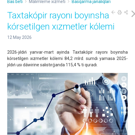
Bas beti
Málimleme xızmeti
Basqarma jańalıqları
Taxtakópir rayonı boyınsha
kórsetilgen xızmetler kólemi
12 May 2026
2026-jıldıń yanvar-mart ayinda Taxtakópir rayonı boyınsha
kórsetilgen xızmetler kólemi 84,2 mlrd. sumdı yamasa 2025-
jıldıń usı dáwirine salıstırǵanda 115,4 % ti quradı.