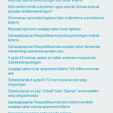
Moynaq rayonında kórsetigen xızmetler kólemi
Kishi isbilermenlik subyektleri qaysı iskerlik túrinde kóbirek
jańadan shólkemlestirilgen?
Shomanay rayonında baylanıs hám málimleme xızmetleriniń
kólemi
Moynaq rayonınıń usaqlap satıw tovar aylanısı
Qaraqalpaqstan Respublikası boyınsha jetistirilgen máyek
kólemi
Qaraqalpaqstan Respublikasında usaqlap satıw tarawında
hárekettegi sawda kárxanaları sanı
4 ayda 24 mıńnan aslam sırt elliler emleniw maqsetinde
Ózbekstanǵa kelgen
Usaqlap satıw tovar aylanısınıń kólemi 165 trillion sumnan
astı
Ózbekstanda 4 ayda 417,5 mıń tonna benzin islep
shıǵarılǵan
Ózbekstanda eń kóp "Cobalt" hám "Damas" avtomobilleri
islep shıǵarılmaqta
Qaraqalpaqstan Respublikasında kishi isbilermenliktiń
usaqlap satıw sawda aylanısınıń kólemi