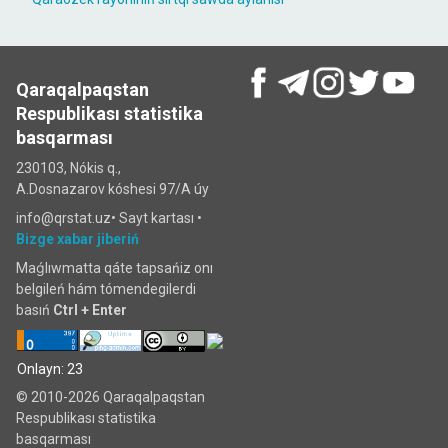
Qaraqalpaqstan
Respublikası statistika
basqarması
230103, Nókis q.,
A.Dosnazarov kóshesi 97/A úy
info@qrstat.uz•
Sayt kartası
•
Bizge xabar jiberiń
Maǵlıwmatta qáte tapsańiz onı
belgileń hám tómendegilerdi
basıń
Ctrl + Enter
Onlayn: 23
© 2010-2026 Qaraqalpaqstan
Respublikası statistika
basqarması