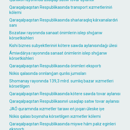
Qaraqalpaqstan Respublikasında transport xızmetleriniń
kólemi
Qaraqalpaqstan Respublikasında shańaraqlıq kárxanalardıń
sanı
Bozataw rayonında sanaat ónimlerin islep shıǵarıw
kórsetkishleri
Kishi biznes subyektleriniń kótere sawda aylanısındaǵı úlesi
Ámiwdárya rayonında sanaat ónimlerin islep shıǵarıw
kórsetkishleri
Qaraqalpaqstan Respublikasında ónimleri eksportı
Nókis qalasında orınlanǵan qurılıs jumısları
Shomanay rayonında 139,3 mlrd. sumlıq bazar xızmetleri
kórsetilgen
Qaraqalpaqstan Respublikasında kótere sawda tovar aylanısı
Qaraqalpaqstan Respublikasınıń usaqlap satıw tovar aylanısı
JAÓ quramında xızmetler tarawı eń joqarı úleske iye
Nókis qalası boyınsha kórsetilgen xızmetler kólemi
Qaraqalpaqstan Respublikasında miywe hám palız eginleri
eksportı