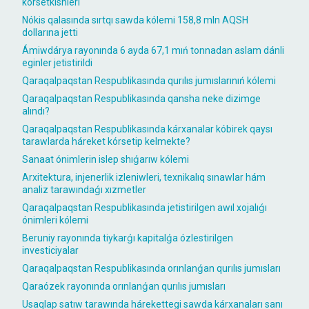
kórsetkishleri
Nókis qalasında sırtqı sawda kólemi 158,8 mln AQSH
dollarına jetti
Ámiwdárya rayonında 6 ayda 67,1 mıń tonnadan aslam dánli
eginler jetistirildi
Qaraqalpaqstan Respublikasında qurılıs jumıslarınıń kólemi
Qaraqalpaqstan Respublikasında qansha neke dizimge
alındı?
Qaraqalpaqstan Respublikasında kárxanalar kóbirek qaysı
tarawlarda háreket kórsetip kelmekte?
Sanaat ónimlerin islep shıǵarıw kólemi
Arxitektura, injenerlik izleniwleri, texnikalıq sınawlar hám
analiz tarawındaǵı xızmetler
Qaraqalpaqstan Respublikasında jetistirilgen awıl xojalıǵı
ónimleri kólemi
Beruniy rayonında tiykarǵı kapitalǵa ózlestirilgen
investiciyalar
Qaraqalpaqstan Respublikasında orınlanǵan qurılıs jumısları
Qaraózek rayonında orınlanǵan qurılıs jumısları
Usaqlap satıw tarawında hárekettegi sawda kárxanaları sanı