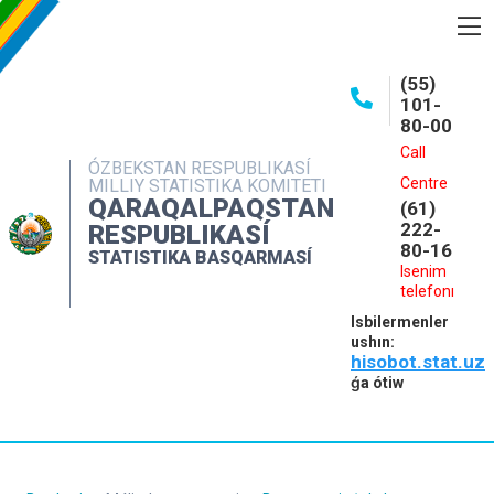
BASQARMA HAQQINDA
(55)
101-
ASHIQ MAǴLIWMATLAR
80-00
BASPALAR
Call
ÓZBEKSTAN RESPUBLIKASÍ
Centre
MILLIY STATISTIKA KOMITETI
INTERAKTIV XIZMETLER
QARAQALPAQSTAN
(61)
MÁLIMLEME XIZMETI
222-
RESPUBLIKASÍ
80-16
STATISTIKA BASQARMASÍ
MÚRÁJAATLAR
Isenim
telefonı
KONTAKTLAR
Isbilermenler
ushın:
hisobot.stat.uz
ǵa ótiw