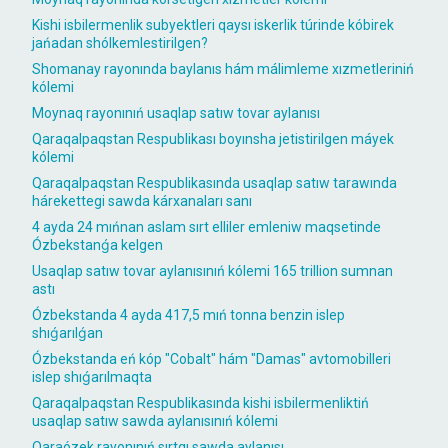
Kishi isbilermenlik subyektleri qaysı iskerlik túrinde kóbirek
jańadan shólkemlestirilgen?
Shomanay rayonında baylanıs hám málimleme xızmetleriniń
kólemi
Moynaq rayonınıń usaqlap satıw tovar aylanısı
Qaraqalpaqstan Respublikası boyınsha jetistirilgen máyek
kólemi
Qaraqalpaqstan Respublikasında usaqlap satıw tarawında
hárekettegi sawda kárxanaları sanı
4 ayda 24 mıńnan aslam sırt elliler emleniw maqsetinde
Ózbekstanǵa kelgen
Usaqlap satıw tovar aylanısınıń kólemi 165 trillion sumnan
astı
Ózbekstanda 4 ayda 417,5 mıń tonna benzin islep
shıǵarılǵan
Ózbekstanda eń kóp "Cobalt" hám "Damas" avtomobilleri
islep shıǵarılmaqta
Qaraqalpaqstan Respublikasında kishi isbilermenliktiń
usaqlap satıw sawda aylanısınıń kólemi
Qaraózek rayonınıń sırtqı sawda aylanısı