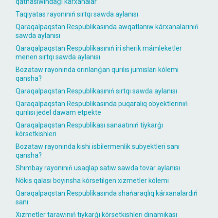
qatnasıwındaǵı kárxanalar
Taqıyatas rayonınıń sırtqı sawda aylanısı
Qaraqalpaqstan Respublikasında awqatlanıw kárxanalarınıń
sawda aylanısı
Qaraqalpaqstan Respublikasınıń iri sherik mámleketler
menen sırtqı sawda aylanısı
Bozataw rayonında orınlanǵan qurılıs jumısları kólemi
qansha?
Qaraqalpaqstan Respublikasınıń sırtqı sawda aylanısı
Qaraqalpaqstan Respublikasında puqaralıq obyektleriniń
qurılısı jedel dawam etpekte
Qaraqalpaqstan Respublikası sanaatınıń tiykarǵı
kórsetkishleri
Bozataw rayonında kishi isbilermenlik subyektleri sanı
qansha?
Shımbay rayonınıń usaqlap satıw sawda tovar aylanısı
Nókis qalası boyınsha kórsetilgen xızmetler kólemi
Qaraqalpaqstan Respublikasında shańaraqlıq kárxanalardıń
sanı
Xızmetler tarawınıń tiykarǵı kórsetkishleri dinamikası