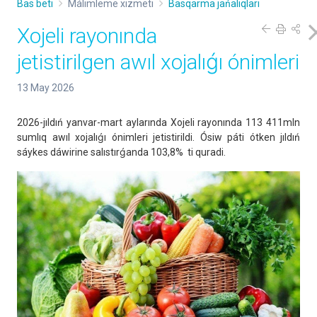
Bas beti
Málimleme xızmeti
Basqarma jańalıqları
Xojeli rayonında
jetistirilgen awıl xojalıǵı ónimleri
13 May 2026
2026-jıldıń yanvar-mart aylarında Xojeli rayonında 113 411mln
sumlıq awıl xojalıǵı ónimleri jetistirildi. Ósiw páti ótken jıldıń
sáykes dáwirine salıstırǵanda 103,8% ti quradi.