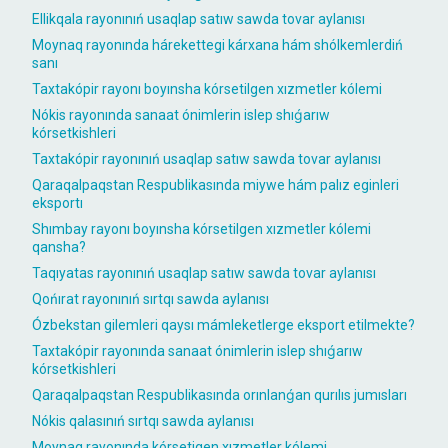
Ellikqala rayonınıń usaqlap satıw sawda tovar aylanısı
Moynaq rayonında hárekettegi kárxana hám shólkemlerdiń
sanı
Taxtakópir rayonı boyınsha kórsetilgen xızmetler kólemi
Nókis rayonında sanaat ónimlerin islep shıǵarıw
kórsetkishleri
Taxtakópir rayonınıń usaqlap satıw sawda tovar aylanısı
Qaraqalpaqstan Respublikasında miywe hám palız eginleri
eksportı
Shımbay rayonı boyınsha kórsetilgen xızmetler kólemi
qansha?
Taqıyatas rayonınıń usaqlap satıw sawda tovar aylanısı
Qońırat rayonınıń sırtqı sawda aylanısı
Ózbekstan gilemleri qaysı mámleketlerge eksport etilmekte?
Taxtakópir rayonında sanaat ónimlerin islep shıǵarıw
kórsetkishleri
Qaraqalpaqstan Respublikasında orınlanǵan qurılıs jumısları
Nókis qalasınıń sırtqı sawda aylanısı
Moynaq rayonında kórsetigen xızmetler kólemi