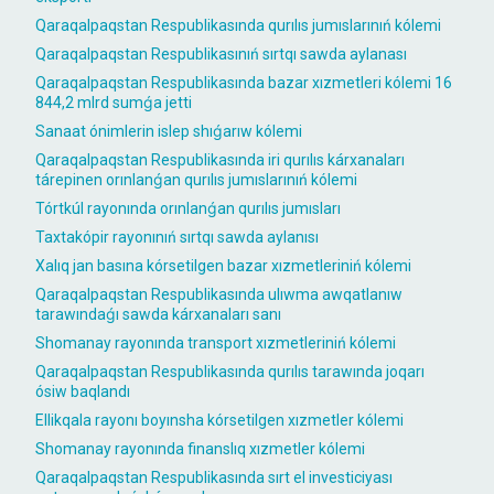
Qaraqalpaqstan Respublikasında qurılıs jumıslarınıń kólemi
Qaraqalpaqstan Respublikasınıń sırtqı sawda aylanası
Qaraqalpaqstan Respublikasında bazar xızmetleri kólemi 16
844,2 mlrd sumǵa jetti
Sanaat ónimlerin islep shıǵarıw kólemi
Qaraqalpaqstan Respublikasında iri qurılıs kárxanaları
tárepinen orınlanǵan qurılıs jumıslarınıń kólemi
Tórtkúl rayonında orınlanǵan qurılıs jumısları
Taxtakópir rayonınıń sırtqı sawda aylanısı
Xalıq jan basına kórsetilgen bazar xızmetleriniń kólemi
Qaraqalpaqstan Respublikasında ulıwma awqatlanıw
tarawındaǵı sawda kárxanaları sanı
Shomanay rayonında transport xızmetleriniń kólemi
Qaraqalpaqstan Respublikasında qurılıs tarawında joqarı
ósiw baqlandı
Ellikqala rayonı boyınsha kórsetilgen xızmetler kólemi
Shomanay rayonında finanslıq xızmetler kólemi
Qaraqalpaqstan Respublikasında sırt el investiciyası