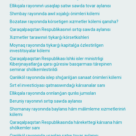
Ellikqala rayonınıń usaqlap satıw sawda tovar aylanısı
Shımbay rayonında awıl xojalıǵı ónimleri kólemi
Bozataw rayonında kórsetigen xızmetler kólemi qansha?
Qaraqalpaqstan Respublikasınıń sırtqı sawda aylanısı
Xızmetler tarawınıń tiykarǵı kórsetkishleri
Moynaq rayonında tiykarǵı kapitalǵa ózlestirilgen
investitsiyalar kólemi
Qaraqalpaqstan Respublikası Ishki isler ministrligi
Kiberjınayatlarǵa qarsı gúresiw basqarması tárepinen
seminar shólkemlestirildi
Qanlıkól rayonında islep shıǵarılǵan sanaat ónimleri kólemi
Sırt el investiciyası qatnasıwındaǵı kárxanalar sanı
Ellikqala rayonında orınlanǵan qurılıs jumısları
Beruniy rayonınıń sırtqı sawda aylanısı
Shomanay rayonında baylanıs hám málimleme xızmetleriniń
kólemi
Qaraqalpaqstan Respublikasında hárekettegi kárxana hám
shólkemler sanı
Qanlıkól rayonında usaqlap satıw tovar aylanısı