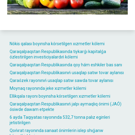
Nókis qalası boyınsha kórsetilgen xızmetler kólemi
Qaraqalpaqstan Respublikasında tiykarǵı kapitalǵa
ózlestirilgen investiciyalardıń kólemi
Qaraqalpaqstan Respublikasında qoy hám eshkiler bas sanı
Qaraqalpaqstan Respublikasınıń usaqlap satıw tovar aylanısı
Qaraózek rayonınıń usaqlap satıw sawda tovar aylanısı
Moynaq rayonında jeke xızmetler kólemi
Ellikqala rayonı boyınsha kórsetilgen xızmetler kólemi
Qaraqalpaqstan Respublikasınıń jalpı aymaqlıq ónimi (JAÓ)
ósiwde dawam etpekte
6 ayda Taqıyatas rayonında 532,7 tonna palız eginleri
jetistirilgen
Qońırat rayonında sanaat ónimlerin islep shıǵarıw