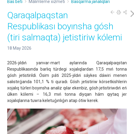
Bas beti
Málimleme xızmeti
Basqarma jańalıqları
Qaraqalpaqstan
Respublikası boyınsha gósh
(tiri salmaqta) jetistiriw kólemi
18 May 2026
2026-jıldıń yanvar-mart aylarında Qaraqalpaqstan
Respublikasında barlıq túrdegi xojalıqlardan 17,5 mıń tonna
gósh jetistirildi. Ósim páti 2025-jıldıń sáykes dáwiri menen
salıstırǵanda 101,1 % ti quradı. Gósh jetistiriw kórsetkishlerin
xojalıq túrleri boyınsha analiz qılar ekenbiz, gósh jetistiriwdıń eń
úlken kólemi – 16,3 mıń tonna diyqan hám qıytaq jer
xojalıqlarına tuwra keletuǵınlıǵın atap ótiw kerek.