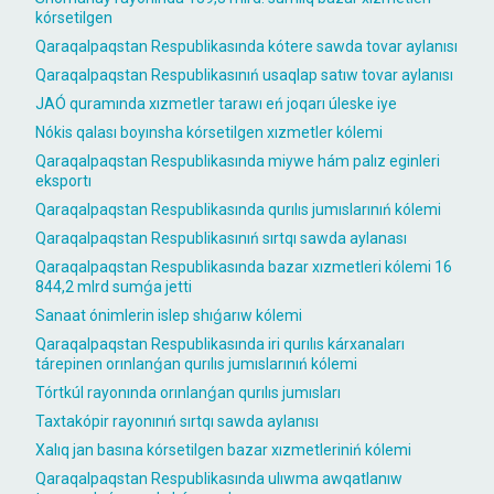
kórsetilgen
Qaraqalpaqstan Respublikasında kótere sawda tovar aylanısı
Qaraqalpaqstan Respublikasınıń usaqlap satıw tovar aylanısı
JAÓ quramında xızmetler tarawı eń joqarı úleske iye
Nókis qalası boyınsha kórsetilgen xızmetler kólemi
Qaraqalpaqstan Respublikasında miywe hám palız eginleri
eksportı
Qaraqalpaqstan Respublikasında qurılıs jumıslarınıń kólemi
Qaraqalpaqstan Respublikasınıń sırtqı sawda aylanası
Qaraqalpaqstan Respublikasında bazar xızmetleri kólemi 16
844,2 mlrd sumǵa jetti
Sanaat ónimlerin islep shıǵarıw kólemi
Qaraqalpaqstan Respublikasında iri qurılıs kárxanaları
tárepinen orınlanǵan qurılıs jumıslarınıń kólemi
Tórtkúl rayonında orınlanǵan qurılıs jumısları
Taxtakópir rayonınıń sırtqı sawda aylanısı
Xalıq jan basına kórsetilgen bazar xızmetleriniń kólemi
Qaraqalpaqstan Respublikasında ulıwma awqatlanıw