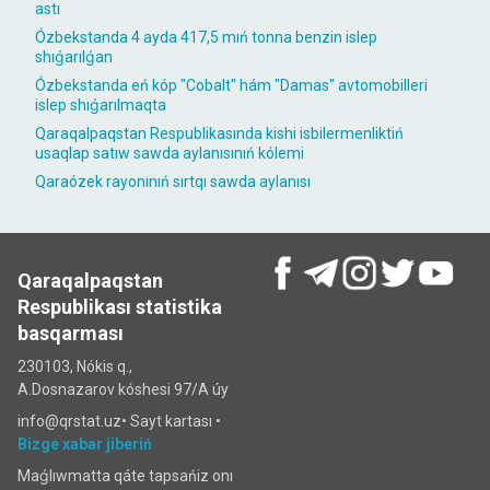
astı
Ózbekstanda 4 ayda 417,5 mıń tonna benzin islep
shıǵarılǵan
Ózbekstanda eń kóp "Cobalt" hám "Damas" avtomobilleri
islep shıǵarılmaqta
Qaraqalpaqstan Respublikasında kishi isbilermenliktiń
usaqlap satıw sawda aylanısınıń kólemi
Qaraózek rayonınıń sırtqı sawda aylanısı
Qaraqalpaqstan
Respublikası statistika
basqarması
230103, Nókis q.,
A.Dosnazarov kóshesi 97/A úy
info@qrstat.uz•
Sayt kartası
•
Bizge xabar jiberiń
Maǵlıwmatta qáte tapsańiz onı