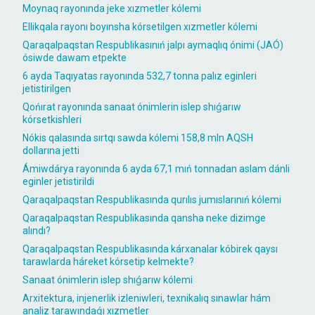
Moynaq rayonında jeke xızmetler kólemi
Ellikqala rayonı boyınsha kórsetilgen xızmetler kólemi
Qaraqalpaqstan Respublikasınıń jalpı aymaqlıq ónimi (JAÓ)
ósiwde dawam etpekte
6 ayda Taqıyatas rayonında 532,7 tonna palız eginleri
jetistirilgen
Qońırat rayonında sanaat ónimlerin islep shıǵarıw
kórsetkishleri
Nókis qalasında sırtqı sawda kólemi 158,8 mln AQSH
dollarına jetti
Ámiwdárya rayonında 6 ayda 67,1 mıń tonnadan aslam dánli
eginler jetistirildi
Qaraqalpaqstan Respublikasında qurılıs jumıslarınıń kólemi
Qaraqalpaqstan Respublikasında qansha neke dizimge
alındı?
Qaraqalpaqstan Respublikasında kárxanalar kóbirek qaysı
tarawlarda háreket kórsetip kelmekte?
Sanaat ónimlerin islep shıǵarıw kólemi
Arxitektura, injenerlik izleniwleri, texnikalıq sınawlar hám
analiz tarawındaǵı xızmetler