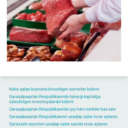
Nókis qalası boyınsha kórsetilgen xızmetler kólemi
Qaraqalpaqstan Respublikasında tiykarǵı kapitalǵa
ózlestirilgen investiciyalardıń kólemi
Qaraqalpaqstan Respublikasında qoy hám eshkiler bas sanı
Qaraqalpaqstan Respublikasınıń usaqlap satıw tovar aylanısı
Qaraózek rayonınıń usaqlap satıw sawda tovar aylanısı