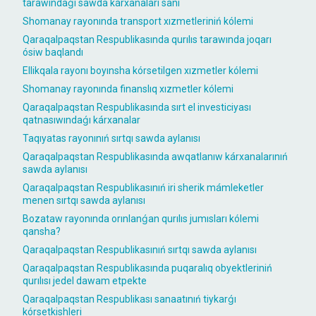
tarawındaǵı sawda kárxanaları sanı
Shomanay rayonında transport xızmetleriniń kólemi
Qaraqalpaqstan Respublikasında qurılıs tarawında joqarı
ósiw baqlandı
Ellikqala rayonı boyınsha kórsetilgen xızmetler kólemi
Shomanay rayonında finanslıq xızmetler kólemi
Qaraqalpaqstan Respublikasında sırt el investiciyası
qatnasıwındaǵı kárxanalar
Taqıyatas rayonınıń sırtqı sawda aylanısı
Qaraqalpaqstan Respublikasında awqatlanıw kárxanalarınıń
sawda aylanısı
Qaraqalpaqstan Respublikasınıń iri sherik mámleketler
menen sırtqı sawda aylanısı
Bozataw rayonında orınlanǵan qurılıs jumısları kólemi
qansha?
Qaraqalpaqstan Respublikasınıń sırtqı sawda aylanısı
Qaraqalpaqstan Respublikasında puqaralıq obyektleriniń
qurılısı jedel dawam etpekte
Qaraqalpaqstan Respublikası sanaatınıń tiykarǵı
kórsetkishleri