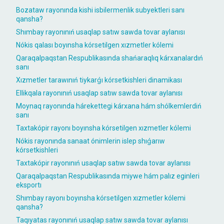
Bozataw rayonında kishi isbilermenlik subyektleri sanı
qansha?
Shımbay rayonınıń usaqlap satıw sawda tovar aylanısı
Nókis qalası boyınsha kórsetilgen xızmetler kólemi
Qaraqalpaqstan Respublikasında shańaraqlıq kárxanalardıń
sanı
Xızmetler tarawınıń tiykarǵı kórsetkishleri dinamikası
Ellikqala rayonınıń usaqlap satıw sawda tovar aylanısı
Moynaq rayonında hárekettegi kárxana hám shólkemlerdiń
sanı
Taxtakópir rayonı boyınsha kórsetilgen xızmetler kólemi
Nókis rayonında sanaat ónimlerin islep shıǵarıw
kórsetkishleri
Taxtakópir rayonınıń usaqlap satıw sawda tovar aylanısı
Qaraqalpaqstan Respublikasında miywe hám palız eginleri
eksportı
Shımbay rayonı boyınsha kórsetilgen xızmetler kólemi
qansha?
Taqıyatas rayonınıń usaqlap satıw sawda tovar aylanısı