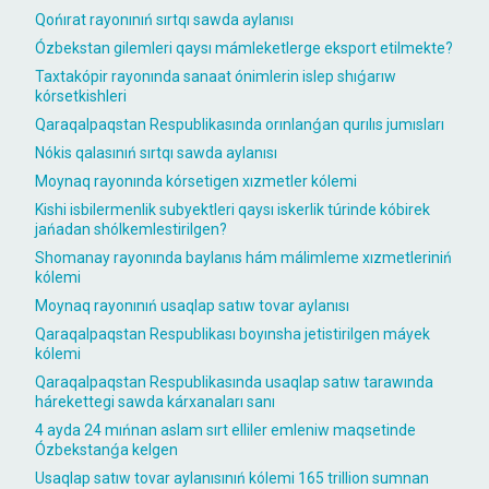
Qońırat rayonınıń sırtqı sawda aylanısı
Ózbekstan gilemleri qaysı mámleketlerge eksport etilmekte?
Taxtakópir rayonında sanaat ónimlerin islep shıǵarıw
kórsetkishleri
Qaraqalpaqstan Respublikasında orınlanǵan qurılıs jumısları
Nókis qalasınıń sırtqı sawda aylanısı
Moynaq rayonında kórsetigen xızmetler kólemi
Kishi isbilermenlik subyektleri qaysı iskerlik túrinde kóbirek
jańadan shólkemlestirilgen?
Shomanay rayonında baylanıs hám málimleme xızmetleriniń
kólemi
Moynaq rayonınıń usaqlap satıw tovar aylanısı
Qaraqalpaqstan Respublikası boyınsha jetistirilgen máyek
kólemi
Qaraqalpaqstan Respublikasında usaqlap satıw tarawında
hárekettegi sawda kárxanaları sanı
4 ayda 24 mıńnan aslam sırt elliler emleniw maqsetinde
Ózbekstanǵa kelgen
Usaqlap satıw tovar aylanısınıń kólemi 165 trillion sumnan