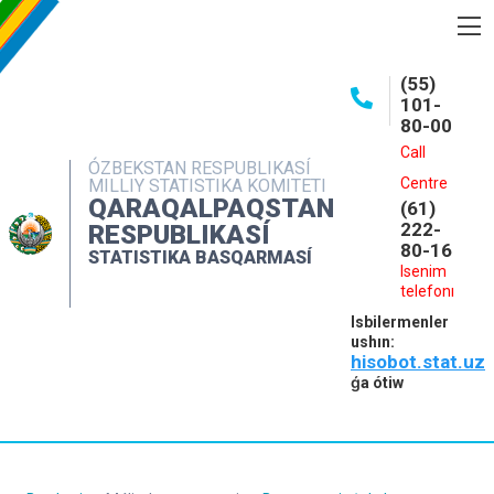
BASQARMA HAQQINDA
(55)
101-
ASHIQ MAǴLIWMATLAR
80-00
BASPALAR
Call
ÓZBEKSTAN RESPUBLIKASÍ
Centre
MILLIY STATISTIKA KOMITETI
INTERAKTIV XIZMETLER
QARAQALPAQSTAN
(61)
MÁLIMLEME XIZMETI
222-
RESPUBLIKASÍ
80-16
STATISTIKA BASQARMASÍ
MÚRÁJAATLAR
Isenim
telefonı
KONTAKTLAR
Isbilermenler
ushın:
hisobot.stat.uz
ǵa ótiw