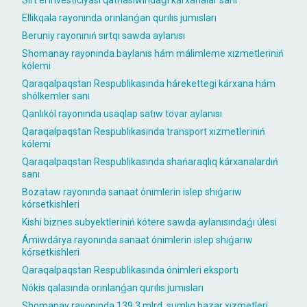
Sırt el investiciyası qatnasıwındaǵı kárxanalar sanı
Ellikqala rayonında orınlanǵan qurılıs jumısları
Beruniy rayonınıń sırtqı sawda aylanısı
Shomanay rayonında baylanıs hám málimleme xızmetleriniń
kólemi
Qaraqalpaqstan Respublikasında hárekettegi kárxana hám
shólkemler sanı
Qanlıkól rayonında usaqlap satıw tovar aylanısı
Qaraqalpaqstan Respublikasında transport xızmetleriniń
kólemi
Qaraqalpaqstan Respublikasında shańaraqlıq kárxanalardıń
sanı
Bozataw rayonında sanaat ónimlerin islep shıǵarıw
kórsetkishleri
Kishi biznes subyektleriniń kótere sawda aylanısındaǵı úlesi
Ámiwdárya rayonında sanaat ónimlerin islep shıǵarıw
kórsetkishleri
Qaraqalpaqstan Respublikasında ónimleri eksportı
Nókis qalasında orınlanǵan qurılıs jumısları
Shomanay rayonında 139,3 mlrd. sumlıq bazar xızmetleri