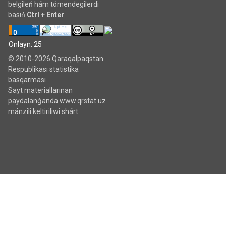
belgileń hám tómendegilerdi
basıń
Ctrl + Enter
Onlayn: 25
© 2010-2026 Qaraqalpaqstan
Respublikası statistika
basqarması
Sayt materiallarınan
paydalanǵanda www.qrstat.uz
mánzili keltiriliwi shárt.