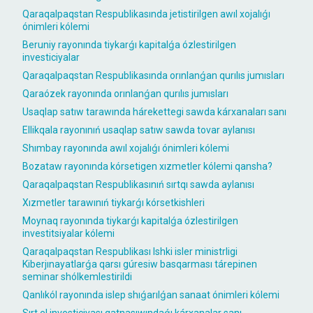
Qaraqalpaqstan Respublikasında jetistirilgen awıl xojalıǵı
ónimleri kólemi
Beruniy rayonında tiykarǵı kapitalǵa ózlestirilgen
investiciyalar
Qaraqalpaqstan Respublikasında orınlanǵan qurılıs jumısları
Qaraózek rayonında orınlanǵan qurılıs jumısları
Usaqlap satıw tarawında hárekettegi sawda kárxanaları sanı
Ellikqala rayonınıń usaqlap satıw sawda tovar aylanısı
Shımbay rayonında awıl xojalıǵı ónimleri kólemi
Bozataw rayonında kórsetigen xızmetler kólemi qansha?
Qaraqalpaqstan Respublikasınıń sırtqı sawda aylanısı
Xızmetler tarawınıń tiykarǵı kórsetkishleri
Moynaq rayonında tiykarǵı kapitalǵa ózlestirilgen
investitsiyalar kólemi
Qaraqalpaqstan Respublikası Ishki isler ministrligi
Kiberjınayatlarǵa qarsı gúresiw basqarması tárepinen
seminar shólkemlestirildi
Qanlıkól rayonında islep shıǵarılǵan sanaat ónimleri kólemi