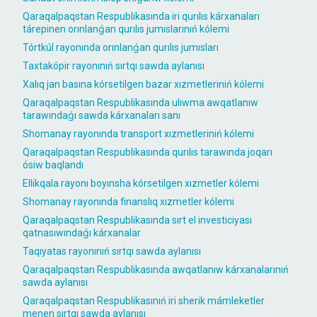
Qaraqalpaqstan Respublikasında iri qurılıs kárxanaları
tárepinen orınlanǵan qurılıs jumıslarınıń kólemi
Tórtkúl rayonında orınlanǵan qurılıs jumısları
Taxtakópir rayonınıń sırtqı sawda aylanısı
Xalıq jan basına kórsetilgen bazar xızmetleriniń kólemi
Qaraqalpaqstan Respublikasında ulıwma awqatlanıw
tarawındaǵı sawda kárxanaları sanı
Shomanay rayonında transport xızmetleriniń kólemi
Qaraqalpaqstan Respublikasında qurılıs tarawında joqarı
ósiw baqlandı
Ellikqala rayonı boyınsha kórsetilgen xızmetler kólemi
Shomanay rayonında finanslıq xızmetler kólemi
Qaraqalpaqstan Respublikasında sırt el investiciyası
qatnasıwındaǵı kárxanalar
Taqıyatas rayonınıń sırtqı sawda aylanısı
Qaraqalpaqstan Respublikasında awqatlanıw kárxanalarınıń
sawda aylanısı
Qaraqalpaqstan Respublikasınıń iri sherik mámleketler
menen sırtqı sawda aylanısı