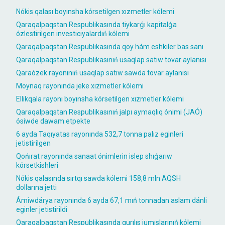
Nókis qalası boyınsha kórsetilgen xızmetler kólemi
Qaraqalpaqstan Respublikasında tiykarǵı kapitalǵa
ózlestirilgen investiciyalardıń kólemi
Qaraqalpaqstan Respublikasında qoy hám eshkiler bas sanı
Qaraqalpaqstan Respublikasınıń usaqlap satıw tovar aylanısı
Qaraózek rayonınıń usaqlap satıw sawda tovar aylanısı
Moynaq rayonında jeke xızmetler kólemi
Ellikqala rayonı boyınsha kórsetilgen xızmetler kólemi
Qaraqalpaqstan Respublikasınıń jalpı aymaqlıq ónimi (JAÓ)
ósiwde dawam etpekte
6 ayda Taqıyatas rayonında 532,7 tonna palız eginleri
jetistirilgen
Qońırat rayonında sanaat ónimlerin islep shıǵarıw
kórsetkishleri
Nókis qalasında sırtqı sawda kólemi 158,8 mln AQSH
dollarına jetti
Ámiwdárya rayonında 6 ayda 67,1 mıń tonnadan aslam dánli
eginler jetistirildi
Qaraqalpaqstan Respublikasında qurılıs jumıslarınıń kólemi