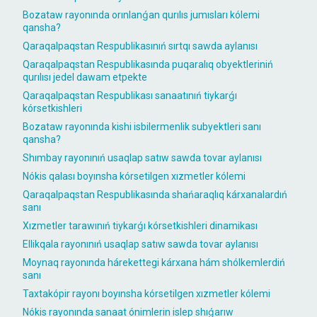
Bozataw rayonında orınlanǵan qurılıs jumısları kólemi
qansha?
Qaraqalpaqstan Respublikasınıń sırtqı sawda aylanısı
Qaraqalpaqstan Respublikasında puqaralıq obyektleriniń
qurılısı jedel dawam etpekte
Qaraqalpaqstan Respublikası sanaatınıń tiykarǵı
kórsetkishleri
Bozataw rayonında kishi isbilermenlik subyektleri sanı
qansha?
Shımbay rayonınıń usaqlap satıw sawda tovar aylanısı
Nókis qalası boyınsha kórsetilgen xızmetler kólemi
Qaraqalpaqstan Respublikasında shańaraqlıq kárxanalardıń
sanı
Xızmetler tarawınıń tiykarǵı kórsetkishleri dinamikası
Ellikqala rayonınıń usaqlap satıw sawda tovar aylanısı
Moynaq rayonında hárekettegi kárxana hám shólkemlerdiń
sanı
Taxtakópir rayonı boyınsha kórsetilgen xızmetler kólemi
Nókis rayonında sanaat ónimlerin islep shıǵarıw