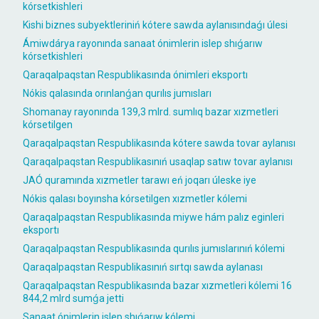
kórsetkishleri
Kishi biznes subyektleriniń kótere sawda aylanısındaǵı úlesi
Ámiwdárya rayonında sanaat ónimlerin islep shıǵarıw
kórsetkishleri
Qaraqalpaqstan Respublikasında ónimleri eksportı
Nókis qalasında orınlanǵan qurılıs jumısları
Shomanay rayonında 139,3 mlrd. sumlıq bazar xızmetleri
kórsetilgen
Qaraqalpaqstan Respublikasında kótere sawda tovar aylanısı
Qaraqalpaqstan Respublikasınıń usaqlap satıw tovar aylanısı
JAÓ quramında xızmetler tarawı eń joqarı úleske iye
Nókis qalası boyınsha kórsetilgen xızmetler kólemi
Qaraqalpaqstan Respublikasında miywe hám palız eginleri
eksportı
Qaraqalpaqstan Respublikasında qurılıs jumıslarınıń kólemi
Qaraqalpaqstan Respublikasınıń sırtqı sawda aylanası
Qaraqalpaqstan Respublikasında bazar xızmetleri kólemi 16
844,2 mlrd sumǵa jetti
Sanaat ónimlerin islep shıǵarıw kólemi