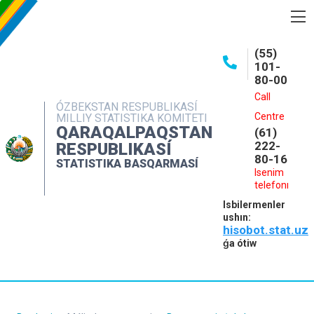
BASQARMA HAQQINDA
(55)
101-
ASHIQ MAǴLIWMATLAR
80-00
BASPALAR
Call
ÓZBEKSTAN RESPUBLIKASÍ
Centre
MILLIY STATISTIKA KOMITETI
INTERAKTIV XIZMETLER
QARAQALPAQSTAN
(61)
MÁLIMLEME XIZMETI
222-
RESPUBLIKASÍ
80-16
STATISTIKA BASQARMASÍ
MÚRÁJAATLAR
Isenim
telefonı
KONTAKTLAR
Isbilermenler
ushın:
hisobot.stat.uz
ǵa ótiw