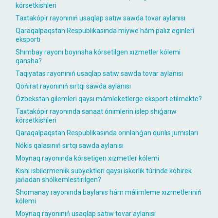
kórsetkishleri
Taxtakópir rayonınıń usaqlap satıw sawda tovar aylanısı
Qaraqalpaqstan Respublikasında miywe hám palız eginleri
eksportı
Shımbay rayonı boyınsha kórsetilgen xızmetler kólemi
qansha?
Taqıyatas rayonınıń usaqlap satıw sawda tovar aylanısı
Qońırat rayonınıń sırtqı sawda aylanısı
Ózbekstan gilemleri qaysı mámleketlerge eksport etilmekte?
Taxtakópir rayonında sanaat ónimlerin islep shıǵarıw
kórsetkishleri
Qaraqalpaqstan Respublikasında orınlanǵan qurılıs jumısları
Nókis qalasınıń sırtqı sawda aylanısı
Moynaq rayonında kórsetigen xızmetler kólemi
Kishi isbilermenlik subyektleri qaysı iskerlik túrinde kóbirek
jańadan shólkemlestirilgen?
Shomanay rayonında baylanıs hám málimleme xızmetleriniń
kólemi
Moynaq rayonınıń usaqlap satıw tovar aylanısı