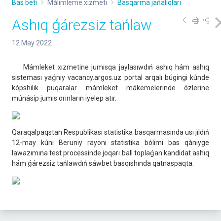
Bas beti
Málimleme xızmeti
Basqarma jańalıqları
Ashıq ǵárezsiz tańlaw
12 May 2022
Mámleket xızmetine jumısqa jaylasıwdıń ashıq hám ashıq
sisteması yaǵnıy vacancy.argos.uz portal arqalı búgingi kúnde
kópshilik puqaralar mámleket mákemelerinde ózlerine
múnásip jumıs orınların iyelep atır.
Qaraqalpaqstan Respublikası statistika basqarmasında usı jıldıń
12-may kúni Beruniy rayonı statistika bólimi bas qàniyge
lawazımına test processinde joqarı ball toplaǵan kandidat ashıq
hám ǵárezsiz tańlawdıń sáwbet basqıshında qatnaspaqta.