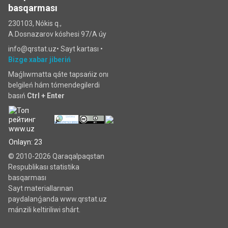
basqarması
230103, Nókis q.,
A.Dosnazarov kóshesi 97/A úy
info@qrstat.uz•
Sayt kartası
•
Bizge xabar jiberiń
Maǵlıwmatta qáte tapsańiz onı
belgileń hám tómendegilerdi
basıń
Ctrl + Enter
Onlayn: 23
© 2010-2026 Qaraqalpaqstan
Respublikası statistika
basqarması
Sayt materiallarınan
paydalanǵanda www.qrstat.uz
mánzili keltiriliwi shárt.