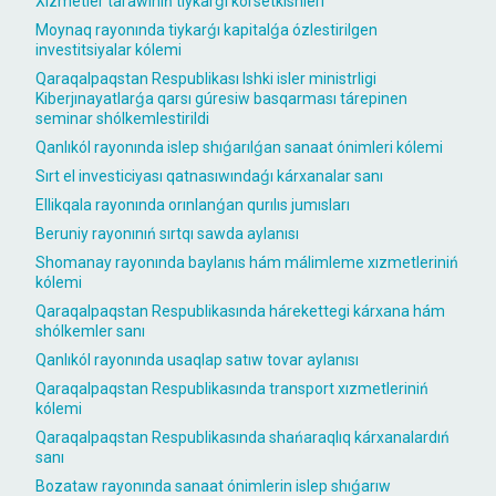
Xızmetler tarawınıń tiykarǵı kórsetkishleri
Moynaq rayonında tiykarǵı kapitalǵa ózlestirilgen
investitsiyalar kólemi
Qaraqalpaqstan Respublikası Ishki isler ministrligi
Kiberjınayatlarǵa qarsı gúresiw basqarması tárepinen
seminar shólkemlestirildi
Qanlıkól rayonında islep shıǵarılǵan sanaat ónimleri kólemi
Sırt el investiciyası qatnasıwındaǵı kárxanalar sanı
Ellikqala rayonında orınlanǵan qurılıs jumısları
Beruniy rayonınıń sırtqı sawda aylanısı
Shomanay rayonında baylanıs hám málimleme xızmetleriniń
kólemi
Qaraqalpaqstan Respublikasında hárekettegi kárxana hám
shólkemler sanı
Qanlıkól rayonında usaqlap satıw tovar aylanısı
Qaraqalpaqstan Respublikasında transport xızmetleriniń
kólemi
Qaraqalpaqstan Respublikasında shańaraqlıq kárxanalardıń
sanı
Bozataw rayonında sanaat ónimlerin islep shıǵarıw