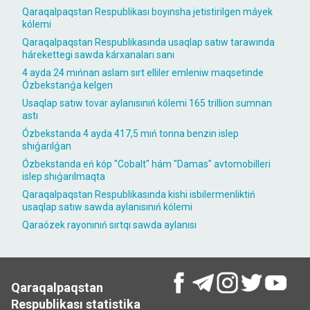
Qaraqalpaqstan Respublikası boyınsha jetistirilgen máyek
kólemi
Qaraqalpaqstan Respublikasında usaqlap satıw tarawında
hárekettegi sawda kárxanaları sanı
4 ayda 24 mıńnan aslam sırt elliler emleniw maqsetinde
Ózbekstanǵa kelgen
Usaqlap satıw tovar aylanısınıń kólemi 165 trillion sumnan
astı
Ózbekstanda 4 ayda 417,5 mıń tonna benzin islep
shıǵarılǵan
Ózbekstanda eń kóp "Cobalt" hám "Damas" avtomobilleri
islep shıǵarılmaqta
Qaraqalpaqstan Respublikasında kishi isbilermenliktiń
usaqlap satıw sawda aylanısınıń kólemi
Qaraózek rayonınıń sırtqı sawda aylanısı
Qaraqalpaqstan
Respublikası statistika